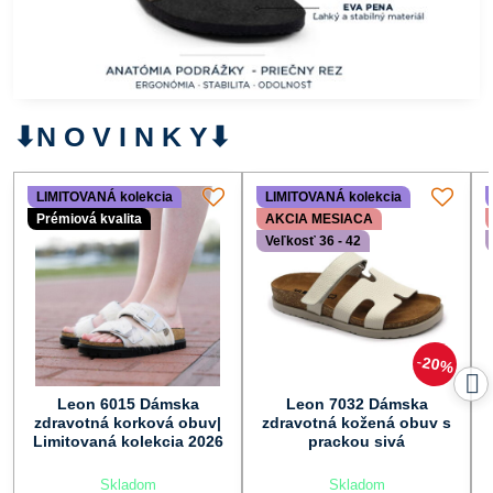
⬇︎N O V I N K Y⬇︎
LIMITOVANÁ kolekcia
LIMITOVANÁ kolekcia
Prémiová kvalita
AKCIA MESIACA
Veľkosť 36 - 42
20%
Leon 6015 Dámska
Leon 7032 Dámska
zdravotná korková obuv|
zdravotná kožená obuv s
Limitovaná kolekcia 2026
prackou sivá
Skladom
Skladom