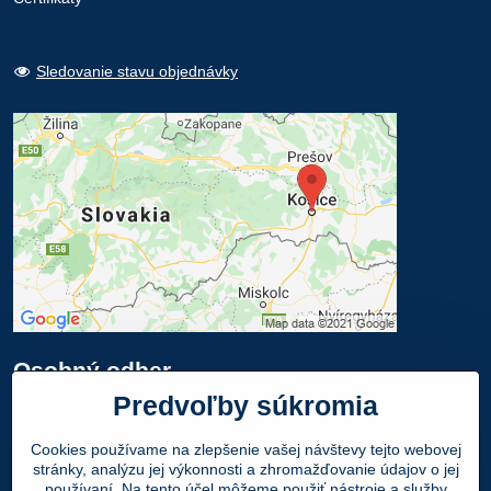
Sledovanie stavu objednávky
Osobný odber
Predvoľby súkromia
Navštívte našu predajňu - SHOWROOM
Obuv LEON
, Mlynská 21, 040 01 Košice
Cookies používame na zlepšenie vašej návštevy tejto webovej
stránky, analýzu jej výkonnosti a zhromažďovanie údajov o jej
Váš Objednaný tovar si môžete
ZADARMO
používaní. Na tento účel môžeme použiť nástroje a služby