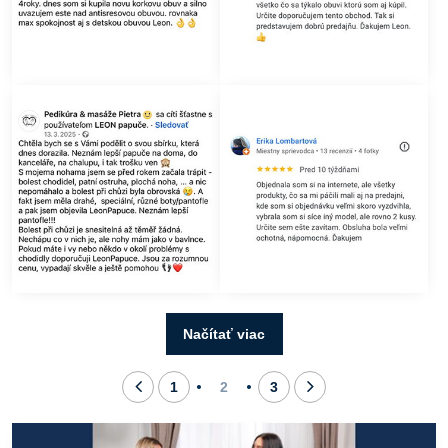
Načítať viac
1
2
3