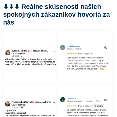
⬇︎⬇︎⬇︎ Reálne skúsenosti našich
spokojných zákazníkov hovoria za
nás