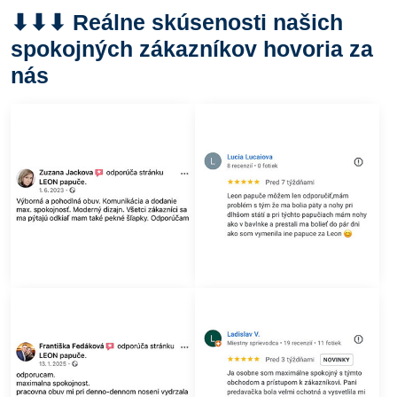
⬇︎⬇︎⬇︎ Reálne skúsenosti našich
spokojných zákazníkov hovoria za
nás