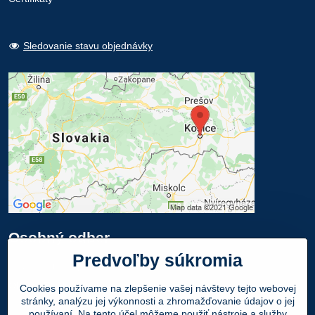
Sledovanie stavu objednávky
Osobný odber
Predvoľby súkromia
Navštívte našu predajňu - SHOWROOM
Obuv LEON
, Mlynská 21, 040 01 Košice
Cookies používame na zlepšenie vašej návštevy tejto webovej
stránky, analýzu jej výkonnosti a zhromažďovanie údajov o jej
Váš Objednaný tovar si môžete
ZADARMO
používaní. Na tento účel môžeme použiť nástroje a služby