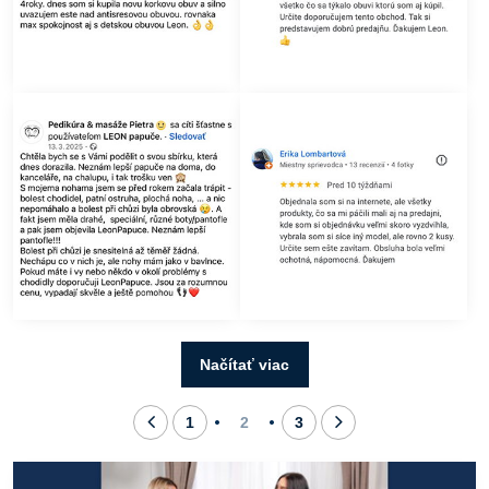
Načítať viac
1
2
3