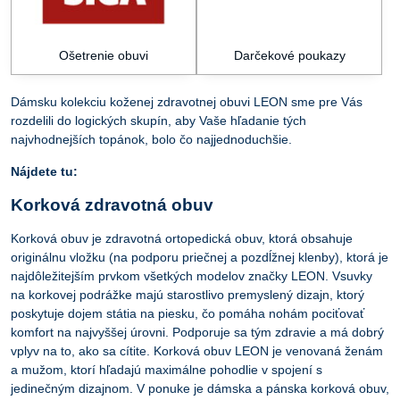
Ošetrenie obuvi
Darčekové poukazy
Dámsku kolekciu koženej zdravotnej obuvi LEON sme pre Vás
rozdelili do logických skupín, aby Vaše hľadanie tých
najvhodnejších topánok, bolo čo najjednoduchšie.
Nájdete tu:
Korková zdravotná obuv
Korková obuv je zdravotná ortopedická obuv, ktorá obsahuje
originálnu vložku (na podporu priečnej a pozdĺžnej klenby), ktorá je
najdôležitejším prvkom všetkých modelov značky LEON. Vsuvky
na korkovej podrážke majú starostlivo premyslený dizajn, ktorý
poskytuje dojem státia na piesku, čo pomáha nohám pociťovať
komfort na najvyššej úrovni. Podporuje sa tým zdravie a má dobrý
vplyv na to, ako sa cítite. Korková obuv LEON je venovaná ženám
a mužom, ktorí hľadajú maximálne pohodlie v spojení s
jedinečným dizajnom. V ponuke je dámska a pánska korková obuv,