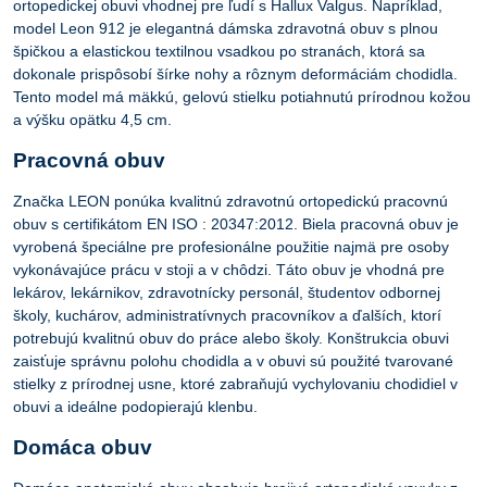
ortopedickej obuvi vhodnej pre ľudí s Hallux Valgus. Napríklad,
model Leon 912 je elegantná dámska zdravotná obuv s plnou
špičkou a elastickou textilnou vsadkou po stranách, ktorá sa
dokonale prispôsobí šírke nohy a rôznym deformáciám chodidla.
Tento model má mäkkú, gelovú stielku potiahnutú prírodnou kožou
a výšku opätku 4,5 cm.
Pracovná obuv
Značka LEON ponúka kvalitnú zdravotnú ortopedickú pracovnú
obuv s certifikátom EN ISO : 20347:2012. Biela pracovná obuv je
vyrobená špeciálne pre profesionálne použitie najmä pre osoby
vykonávajúce prácu v stoji a v chôdzi. Táto obuv je vhodná pre
lekárov, lekárnikov, zdravotnícky personál, študentov odbornej
školy, kuchárov, administratívnych pracovníkov a ďalších, ktorí
potrebujú kvalitnú obuv do práce alebo školy. Konštrukcia obuvi
zaisťuje správnu polohu chodidla a v obuvi sú použité tvarované
stielky z prírodnej usne, ktoré zabraňujú vychylovaniu chodidiel v
obuvi a ideálne podopierajú klenbu.
Domáca obuv