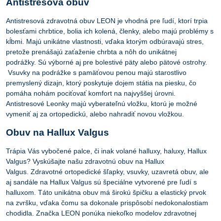
Antistresová obuv
Antistresová zdravotná obuv LEON je vhodná pre ľudí, ktorí trpia
bolesťami chrbtice, bolia ich kolená, členky, alebo majú problémy s
kĺbmi. Majú unikátne vlastnosti, vďaka ktorým odbúravajú stres,
pretože prenášajú zaťaženie chrbta a nôh do unikátnej
podrážky. Sú výborné aj pre bolestivé päty alebo pätové ostrohy.
Vsuvky na podrážke s pamäťovou penou majú starostlivo
premyslený dizajn, ktorý poskytuje dojem státia na piesku, čo
pomáha nohám pociťovať komfort na najvyššej úrovni.
Antistresové Leonky majú vyberateľnú vložku, ktorú je možné
vymeniť aj za ortopedickú, alebo nahradiť novou vložkou.
Obuv na Hallux Valgus
Trápia Vás vybočené palce, či inak volané halluxy, haluxy, Hallux
Valgus? Vyskúšajte našu zdravotnú obuv na Hallux
Valgus. Zdravotné ortopedické šľapky, vsuvky, uzavretá obuv, ale
aj sandále na Hallux Valgus sú špeciálne vytvorené pre ľudí s
halluxom. Táto unikátna obuv má širokú špičku a elastický prvok
na zvršku, vďaka čomu sa dokonale prispôsobí nedokonalostiam
chodidla. Značka LEON ponúka niekoľko modelov zdravotnej