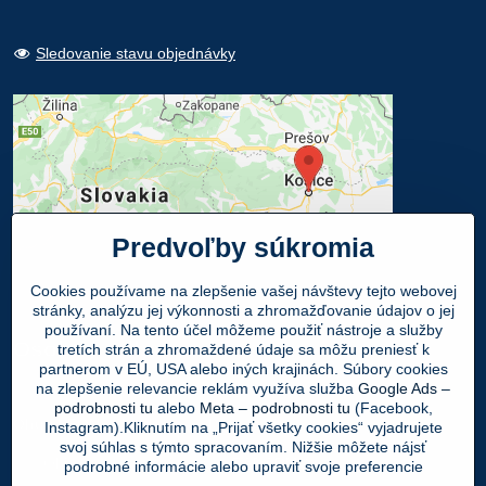
Sledovanie stavu objednávky
Predvoľby súkromia
Cookies používame na zlepšenie vašej návštevy tejto webovej
stránky, analýzu jej výkonnosti a zhromažďovanie údajov o jej
používaní. Na tento účel môžeme použiť nástroje a služby
Osobný odber
tretích strán a zhromaždené údaje sa môžu preniesť k
partnerom v EÚ, USA alebo iných krajinách. Súbory cookies
na zlepšenie relevancie reklám využíva služba
Google Ads –
Navštívte našu predajňu - SHOWROOM
podrobnosti tu
alebo
Meta – podrobnosti tu
(Facebook,
Obuv LEON
, Mlynská 21, 040 01 Košice
Instagram).Kliknutím na „Prijať všetky cookies“ vyjadrujete
svoj súhlas s týmto spracovaním. Nižšie môžete nájsť
Váš Objednaný tovar si môžete
ZADARMO
podrobné informácie alebo upraviť svoje preferencie