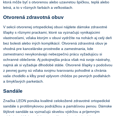
ktorá môže byť s otvorenou alebo uzavretou špičkou, teplá alebo
letná, a to v rôznych farbách a veľkostiach.
Otvorená zdravotná obuv
V sekcii otvorenej ortopedickej obuvi nájdete dámske zdravotné
šľapky s rôznymi prackami, ktoré sa vyznačujú vynikajúcimi
vlastnosťami, vďaka ktorým v obuvi vydržíte na nohách aj celý deň
bez bolesti alebo iných komplikácií. Otvorená zdravotná obuv je
vhodná pre kancelárske prostredie a zamestnania, kde
zamestnanci nevykonávajú nebezpečnú prácu vyžadujúcu si
ochranné oblečenie. Aj pokojnejšia práca však má svoje nástrahy,
najmä ak si vyžaduje dlhodobé státie. Otvorené šľapky s podošvou
z pevnej gumy sú vďaka svojmu tvarovaniu pohodlné a chránia
vaše chodidlo a kĺby pred vplyvom chôdze po pevných podlahách
a šmykľavých parketách.
Sandále
Značka LEON ponúka kvalitné celokožené zdravotné ortopedické
sandále s protišmykovou podrážkou a pamäťovou penou. Dámske
štýlové sandále sa vyznačujú skvelou výdržou a príjemným