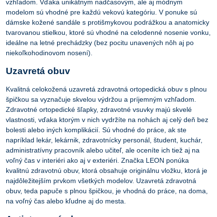
vzhľadom. Vďaka unikátnym nadčasovým, ale aj módnym
modelom sú vhodné pre každú vekovú kategóriu. V ponuke sú
dámske kožené sandále s protišmykovou podrážkou a anatomicky
tvarovanou stielkou, ktoré sú vhodné na celodenné nosenie vonku,
ideálne na letné prechádzky (bez pocitu unavených nôh aj po
niekoľkohodinovom nosení).
Uzavretá obuv
Kvalitná celokožená uzavretá zdravotná ortopedická obuv s plnou
špičkou sa vyznačuje skvelou výdržou a príjemným vzhľadom.
Zdravotné ortopedické šľapky, zdravotné vsuvky majú skvelé
vlastnosti, vďaka ktorým v nich vydržíte na nohách aj celý deň bez
bolesti alebo iných komplikácií. Sú vhodné do práce, ak ste
napríklad lekár, lekárnik, zdravotnícky personál, študent, kuchár,
administratívny pracovník alebo učiteľ, ale oceníte ich tiež aj na
voľný čas v interiéri ako aj v exteriéri. Značka LEON ponúka
kvalitnú zdravotnú obuv, ktorá obsahuje originálnu vložku, ktorá je
najdôležitejším prvkom všetkých modelov. Uzavretá zdravotná
obuv, teda papuče s plnou špičkou, je vhodná do práce, na doma,
na voľný čas alebo kľudne aj do mesta.