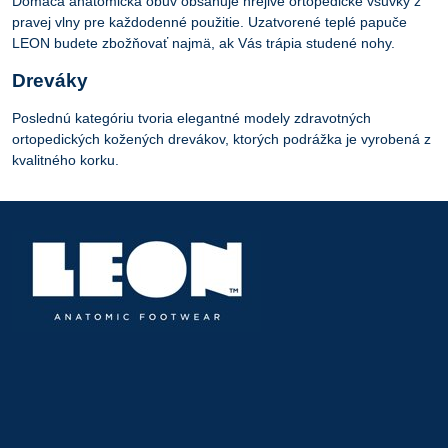
Domáca anatomická obuv obsahuje hrejivé ortopedické vsuvky z
pravej vlny pre každodenné použitie. Uzatvorené teplé papuče
LEON budete zbožňovať najmä, ak Vás trápia studené nohy.
Dreváky
Poslednú kategóriu tvoria elegantné modely zdravotných
ortopedických kožených drevákov, ktorých podrážka je vyrobená z
kvalitného korku.