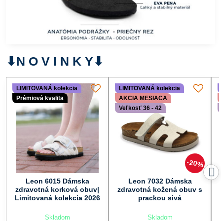
⬇︎N O V I N K Y⬇︎
LIMITOVANÁ kolekcia
LIMITOVANÁ kolekcia
Prémiová kvalita
AKCIA MESIACA
Veľkosť 36 - 42
20%
Leon 6015 Dámska
Leon 7032 Dámska
zdravotná korková obuv|
zdravotná kožená obuv s
Limitovaná kolekcia 2026
prackou sivá
Skladom
Skladom