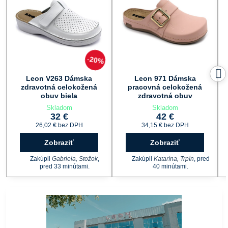
20%
Leon V263 Dámska
Leon 971 Dámska
zdravotná celokožená
pracovná celokožená
obuv biela
zdravotná obuv
Skladom
Skladom
32 €
42 €
26,02 €
bez DPH
34,15 €
bez DPH
Zobraziť
Zobraziť
Zakúpil
Gabriela, Stožok
,
Zakúpil
Katarína, Trpín
, pred
pred 33 minútami.
40 minútami.