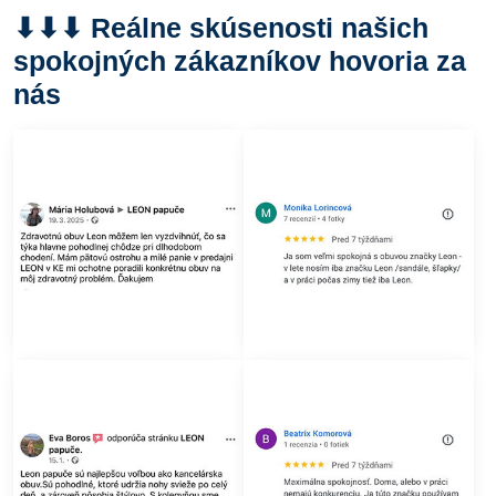
⬇︎⬇︎⬇︎ Reálne skúsenosti našich
spokojných zákazníkov hovoria za
nás