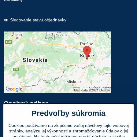
Sledovanie stavu objednávky
Osobný odber
Predvoľby súkromia
Navštívte našu predajňu - SHOWROOM
Obuv LEON
, Mlynská 21, 040 01 Košice
Cookies používame na zlepšenie vašej návštevy tejto webovej
stránky, analýzu jej výkonnosti a zhromažďovanie údajov o jej
Váš Objednaný tovar si môžete
ZADARMO
používaní. Na tento účel môžeme použiť nástroje a služby