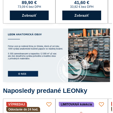
89,90 €
41,60 €
73,09 €
bez DPH
33,82 €
bez DPH
Zobraziť
Zobraziť
Naposledy predané LEONky
VÝPREDAJ
LIMITOVANÁ kolekcia
Odoslanie do 24 hod.