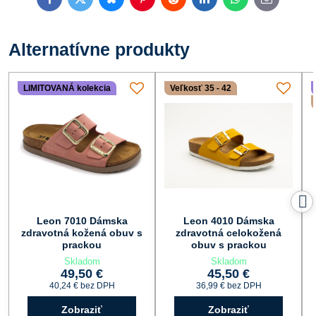
Facebook
Twitter
Bluesky
Pinterest
Reddit
LinkedIn
WhatsApp
E-
mail
Alternatívne produkty
LIMITOVANÁ kolekcia
Veľkosť 35 - 42
Leon 7010 Dámska
Leon 4010 Dámska
zdravotná kožená obuv s
zdravotná celokožená
prackou
obuv s prackou
Skladom
Skladom
49,50 €
45,50 €
40,24 €
bez DPH
36,99 €
bez DPH
Zobraziť
Zobraziť