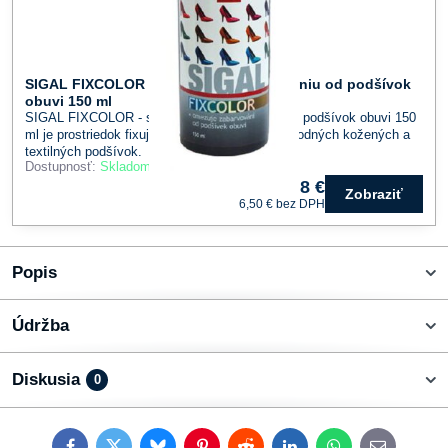
SIGAL FIXCOLOR - sprej proti zafarbovaniu od podšívok
obuvi 150 ml
SIGAL FIXCOLOR - sprej proti zafarbovaniu od podšívok obuvi 150
ml je prostriedok fixujúci farebný pigment u prírodných kožených a
textilných podšívok.
Dostupnosť:
Skladom
8 €
Zobraziť
6,50 €
bez DPH
Popis
Údržba
Diskusia
0