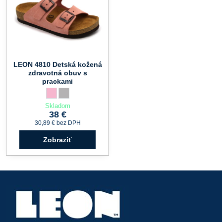
LEON 4810 Detská kožená
zdravotná obuv s
prackami
LEON 4810 Detská kožená zdravotná obuv s prackami - Farba:
ružová
LEON 4810 Detská kožená zdravotná obuv s prackami - Fa
sivá
Skladom
38 €
30,89 €
bez DPH
Zobraziť