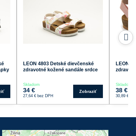
ké
LEON 4803 Detské dievčenské
LEON 48
apky
zdravotné kožené sandále srdce
zdravotn
Skladom
Skladom
34 €
38 €
iť
Zobraziť
27,64 €
bez DPH
30,89 €
be