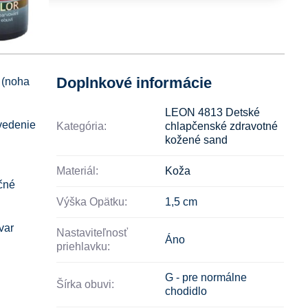
Doplnkové informácie
 (noha
LEON 4813 Detské
evedenie
Kategória:
chlapčenské zdravotné
kožené sand
Materiál:
Koža
čné
Výška Opätku:
1,5 cm
var
Nastaviteľnosť
Áno
priehlavku:
G - pre normálne
Šírka obuvi:
chodidlo