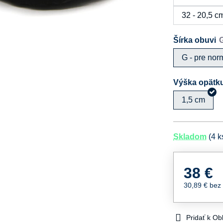
32 - 20,5 c
Šírka obuvi
G - pre nor
Výška opätk
1,5 cm
Skladom
(
4
k
38 €
30,89 €
bez
Pridať k O