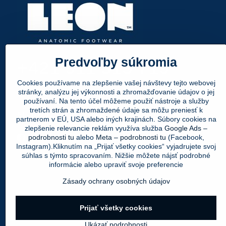
Predvoľby súkromia
+421 911 315 719
Cookies používame na zlepšenie vašej návštevy tejto webovej
info@leonpapuce.sk
stránky, analýzu jej výkonnosti a zhromažďovanie údajov o jej
používaní. Na tento účel môžeme použiť nástroje a služby
tretích strán a zhromaždené údaje sa môžu preniesť k
Nájdete nás aj tu:
partnerom v EÚ, USA alebo iných krajinách. Súbory cookies na
zlepšenie relevancie reklám využíva služba
Google Ads –
Facebook
Instagram
Youtube
podrobnosti tu
alebo
Meta – podrobnosti tu
(Facebook,
Instagram).Kliknutím na „Prijať všetky cookies“ vyjadrujete svoj
súhlas s týmto spracovaním. Nižšie môžete nájsť podrobné
informácie alebo upraviť svoje preferencie
Zásady ochrany osobných údajov
Prijať všetky cookies
Ukázať podrobnosti