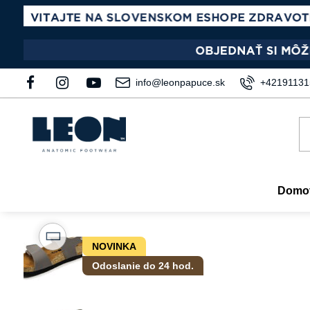
info@leonpapuce.sk
+42191131
Domo
NOVINKA
Odoslanie do 24 hod.