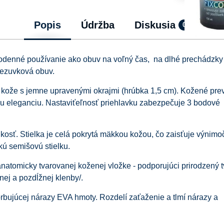
Popis
Údržba
Diskusia
0
dodenné používanie ako obuv na voľný čas, na dlhé prechádzky
rezuvková obuv.
ej kože s jemne upravenými okrajmi (hrúbka 1,5 cm). Kožené pr
u eleganciu. Nastaviťeľnosť priehlavku zabezpečuje 3 bodové
hkosť. Stielka je celá pokrytá mäkkou kožou, čo zaisťuje výnimo
ú semišovú stielku.
natomicky tvarovanej koženej vložke - podporujúci prirodzený t
nej a pozdĺžnej klenby/.
orbujúcej nárazy EVA hmoty. Rozdelí zaťaženie a tlmí nárazy a