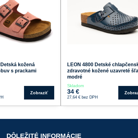
Detská kožená
LEON 4800 Detské chlapčens
obuv s prackami
zdravotné kožené uzavreté šľ
modré
Skladom
34 €
Zobraziť
Zobraz
PH
27,64 €
bez DPH
DÔLEŽITÉ INFORMÁCIE