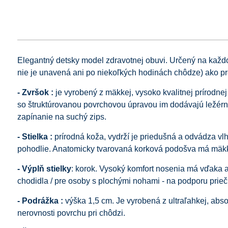
Elegantný detsky model zdravotnej obuvi. Určený na kaž
nie je unavená ani po niekoľkých hodinách chôdze) ako p
- Zvršok :
je vyrobený z mäkkej, vysoko kvalitnej prírodn
so štruktúrovanou povrchovou úpravou im dodávajú ležérn
zapínanie na suchý zips.
- Stielka :
prírodná koža, vydrží je priedušná a odvádza vl
pohodlie. Anatomicky tvarovaná korková podošva má mäkk
- Výplň stielky
: korok. Vysoký komfort nosenia má vďaka a
chodidla / pre osoby s plochými nohami - na podporu prieč
- Podrážka :
výška 1,5 cm. Je vyrobená z ultraľahkej, abs
nerovnosti povrchu pri chôdzi.