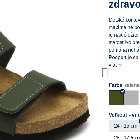
zdrav
Detské korko
maximálne poh
je najdôležit
starostlivo pr
pomáha nohám 
Podporuje sa t
viac
Farba
Veľkosť - vnú
24 - 15 cm
28 - 17,5 c