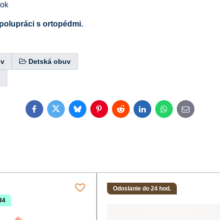
vok
polupráci s ortopédmi.
uv
Detská obuv
Facebook
Twitter
Bluesky
Pinterest
Reddit
LinkedIn
WhatsApp
E-
mail
Odoslanie do 24 hod.
34