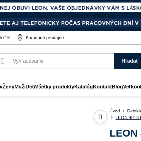
5719
Kamenné predajne
Hľadať
v
Ženy
Muži
Deti
Všetky produkty
Katalóg
Kontakt
Blog
Veľkoo
Úvod
Detská
LEON 4813 D
LEON 