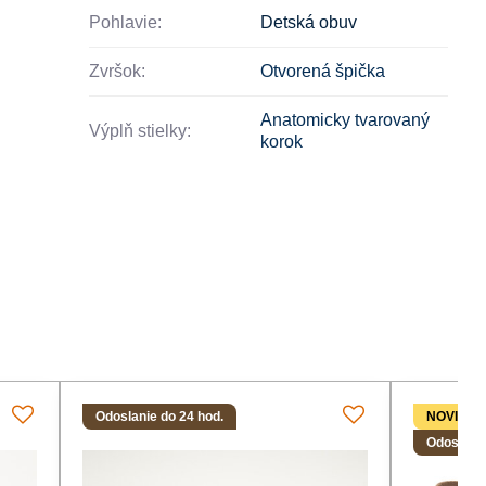
Pohlavie:
Detská obuv
Zvršok:
Otvorená špička
Anatomicky tvarovaný
Výplň stielky:
korok
Odoslanie do 24 hod.
NOVINK
Odoslanie