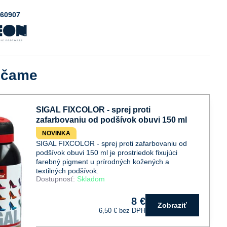
060907
účame
SIGAL FIXCOLOR - sprej proti
zafarbovaniu od podšívok obuvi 150 ml
NOVINKA
SIGAL FIXCOLOR - sprej proti zafarbovaniu od
podšívok obuvi 150 ml je prostriedok fixujúci
farebný pigment u prírodných kožených a
textilných podšívok.
Dostupnosť:
Skladom
8 €
Zobraziť
6,50 €
bez DPH