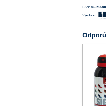
EAN:
8605069
Výrobca:
Odpor