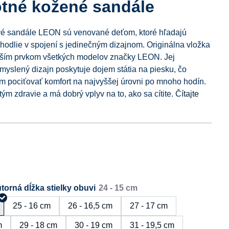
otné kožené sandále
vé sandále LEON sú venované deťom, ktoré hľadajú
odlie v spojení s jedinečným dizajnom. Originálna vložka
ejším prvkom všetkých modelov značky LEON. Jej
emyslený dizajn poskytuje dojem státia na piesku, čo
pociťovať komfort na najvyššej úrovni po mnoho hodín.
ým zdravie a má dobrý vplyv na to, ako sa cítite.
Čítajte
torná dĺžka stielky obuvi
25 - 16 cm
26 - 16,5 cm
27 - 17 cm
m
29 - 18 cm
30 - 19 cm
31 - 19,5 cm