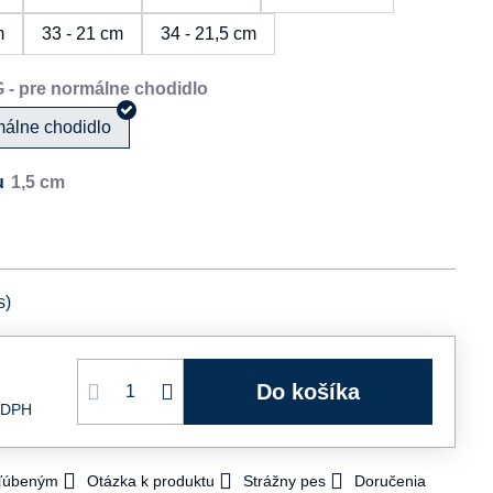
m
33 - 21 cm
34 - 21,5 cm
málne chodidlo
u
s)
Do košíka
 DPH
bľúbeným
Otázka k produktu
Strážny pes
Doručenia