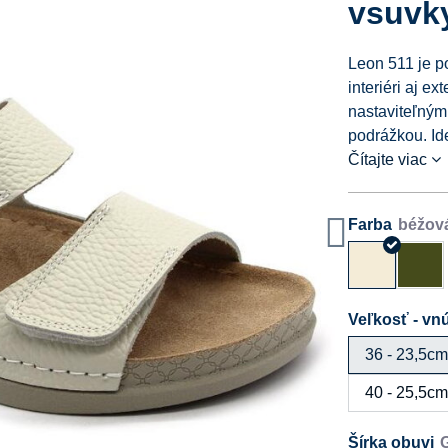
vsuvk
Leon 511 je p
interiéri aj e
nastaviteľný
podrážkou. Id
Čítajte viac
Farba
Veľkosť - vnú
36 - 23,5c
40 - 25,5c
Šírka obuvi