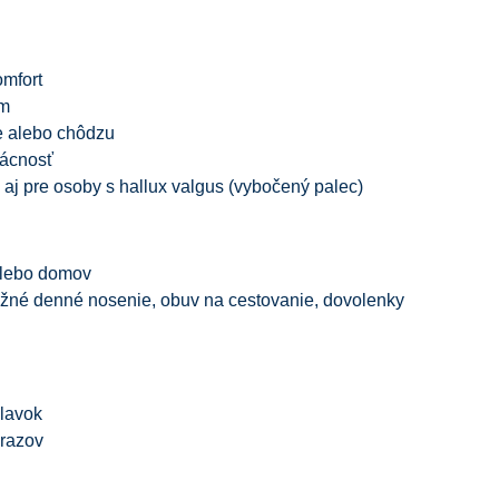
omfort
om
ie alebo chôdzu
mácnosť
 aj pre osoby s hallux valgus (vybočený palec)
 alebo domov
ežné denné nosenie, obuv na cestovanie, dovolenky
hlavok
árazov