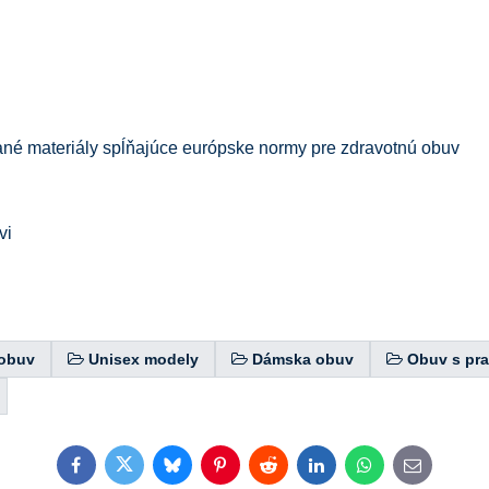
ované materiály spĺňajúce európske normy pre zdravotnú obuv
vi
obuv
Unisex modely
Dámska obuv
Obuv s pr
Facebook
Twitter
Bluesky
Pinterest
Reddit
LinkedIn
WhatsApp
E-
mail