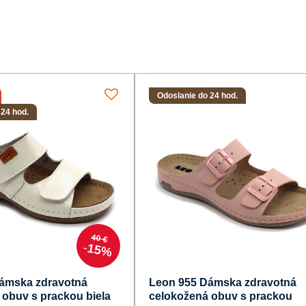
Odoslanie do 24 hod.
 24 hod.
40 €
15%
ámska zdravotná
Leon 955 Dámska zdravotná
 obuv s prackou biela
celokožená obuv s prackou