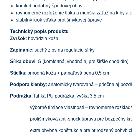
komfort podobný športovej obuvi
rovnomerné rozloženie tlaku a menšia záťaž na kĺby a c
stabilný krok vďaka protišmykovej úprave
Technický popis produktu
Zvršok
: hovädzia koža
Zapínanie
: suchý zips na reguláciu šírky
Šírka obuvi
: G (komfortná, vhodná aj pre širšie chodidlo)
Stielka
: prírodná koža + pamäťová pena 0,5 cm
Podpora klenby
: anatomicky tvarovaná – priečna aj pozd
Podrážka:
ľahká PU podrážka, výška 3,5 cm
výborné tlmiace vlastnosti – rovnomerne rozkladá
protišmyková anti‑shock úprava pre bezpečný krok, t
extra ohybná konštrukcia pre prirodzený pohyb ch