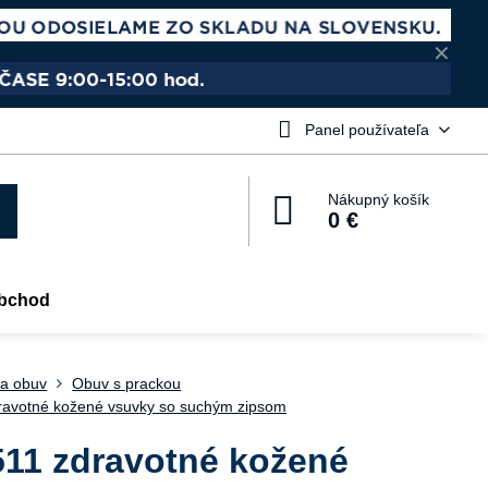
✕
Panel používateľa
Nákupný košík
0 €
bchod
a obuv
Obuv s prackou
ravotné kožené vsuvky so suchým zipsom
511 zdravotné kožené