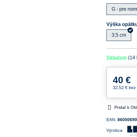
G - pre nor
Výška opätk
3,5 cm
Skladom
(
14
40 €
32,52 €
bez
Pridať k O
EAN:
8605069
Výrobca: