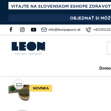
info@leonpapuce.sk
+42191131
Domo
NOVINKA