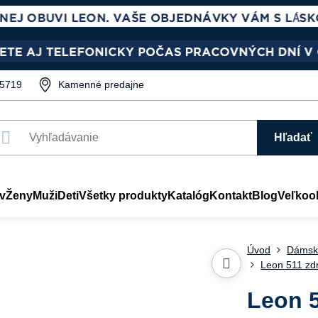
5719
Kamenné predajne
Hľadať
v
Ženy
Muži
Deti
Všetky produkty
Katalóg
Kontakt
Blog
Veľkoo
Úvod
Dámsk
Leon 511 zd
Leon 