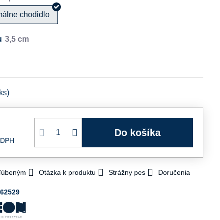
málne chodidlo
u
ks)
Do košíka
 DPH
bľúbeným
Otázka k produktu
Strážny pes
Doručenia
062529