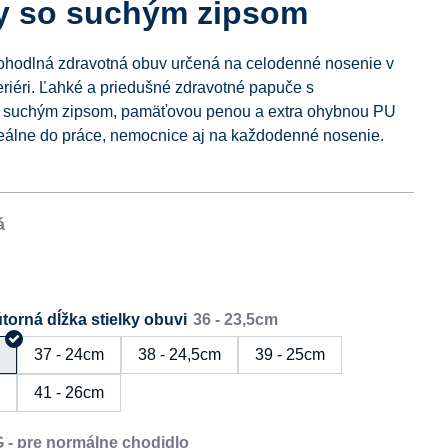
y so suchým zipsom
ohodlná zdravotná obuv určená na celodenné nosenie v
xteriéri. Ľahké a priedušné zdravotné papuče s
m suchým zipsom, pamäťovou penou a extra ohybnou PU
eálne do práce, nemocnice aj na každodenné nosenie.
torná dĺžka stielky obuvi
m
37 - 24cm
38 - 24,5cm
39 - 25cm
m
41 - 26cm