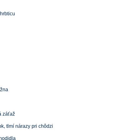
hrbticu
ĺžna
 záťaž
lmí nárazy pri chôdzi
odidla