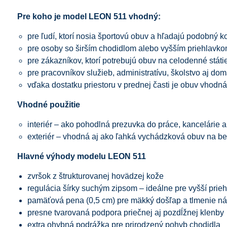
Pre koho je model LEON 511 vhodný:
pre ľudí, ktorí nosia športovú obuv a hľadajú podobný k
pre osoby so širším chodidlom alebo vyšším priehlavk
pre zákazníkov, ktorí potrebujú obuv na celodenné stát
pre pracovníkov služieb, administratívu, školstvo aj do
vďaka dostatku priestoru v prednej časti je obuv vhodná
Vhodné použitie
interiér – ako pohodlná prezuvka do práce, kancelárie
exteriér – vhodná aj ako ľahká vychádzková obuv na b
Hlavné výhody modelu LEON 511
zvršok z štrukturovanej hovädzej kože
regulácia šírky suchým zipsom – ideálne pre vyšší prie
pamäťová pena (0,5 cm) pre mäkký došľap a tlmenie n
presne tvarovaná podpora priečnej aj pozdĺžnej klenby
extra ohybná podrážka pre prirodzený pohyb chodidla