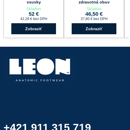
vsuvky
zdravotná obuv
Skladom
Skladom
52 €
46,50 €
42,28 €
bez DPH
37,80 €
bez DPH
Zobraziť
Zobraziť
+421 911 315 719