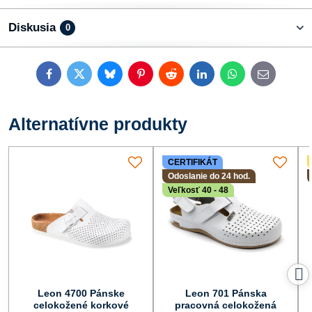
Diskusia
0
Facebook
Twitter
Bluesky
Pinterest
Reddit
LinkedIn
WhatsApp
E-
mail
Alternatívne produkty
CERTIFIKÁT
Odoslanie do 24 hod.
Veľkosť 40 - 48
Leon 4700 Pánske
Leon 701 Pánska
celokožené korkové
pracovná celokožená