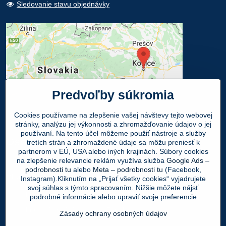
Sledovanie stavu objednávky
Predvoľby súkromia
Cookies používame na zlepšenie vašej návštevy tejto webovej
stránky, analýzu jej výkonnosti a zhromažďovanie údajov o jej
používaní. Na tento účel môžeme použiť nástroje a služby
Osobný odber
tretích strán a zhromaždené údaje sa môžu preniesť k
partnerom v EÚ, USA alebo iných krajinách. Súbory cookies
na zlepšenie relevancie reklám využíva služba
Google Ads –
Navštívte našu predajňu - SHOWROOM
podrobnosti tu
alebo
Meta – podrobnosti tu
(Facebook,
Obuv LEON
, Mlynská 21, 040 01 Košice
Instagram).Kliknutím na „Prijať všetky cookies“ vyjadrujete
svoj súhlas s týmto spracovaním. Nižšie môžete nájsť
Váš Objednaný tovar si môžete
ZADARMO
podrobné informácie alebo upraviť svoje preferencie
vyzdvihnúť v PO - PIA 9:00 - 17:00 hod.
Zásady ochrany osobných údajov