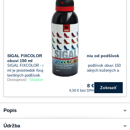
SIGAL FIXCOLOR - sprej proti zafarbovaniu od podšívok
obuvi 150 ml
SIGAL FIXCOLOR - sprej proti zafarbovaniu od podšívok obuvi 150
ml je prostriedok fixujúci farebný pigment u prírodných kožených a
textilných podšívok.
Dostupnosť:
Skladom
8 €
Zobraziť
6,50 €
bez DPH
Popis
Údržba