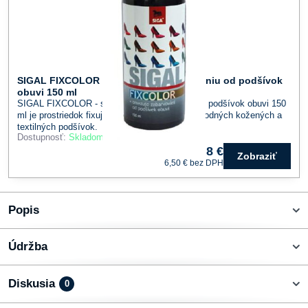
SIGAL FIXCOLOR - sprej proti zafarbovaniu od podšívok
obuvi 150 ml
SIGAL FIXCOLOR - sprej proti zafarbovaniu od podšívok obuvi 150
ml je prostriedok fixujúci farebný pigment u prírodných kožených a
textilných podšívok.
Dostupnosť:
Skladom
8 €
Zobraziť
6,50 €
bez DPH
Popis
Údržba
Diskusia
0