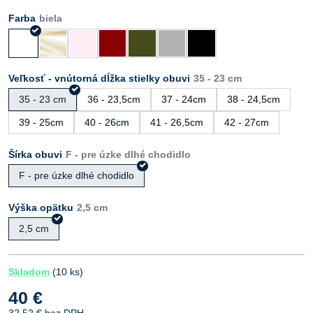
Farba
Veľkosť - vnútorná dĺžka stielky obuvi
35 - 23 cm
36 - 23,5cm
37 - 24cm
38 - 24,5cm
39 - 25cm
40 - 26cm
41 - 26,5cm
42 - 27cm
Šírka obuvi
F - pre úzke dlhé chodidlo
Výška opätku
2,5 cm
Skladom
(
10
ks)
40 €
32,52 €
bez DPH