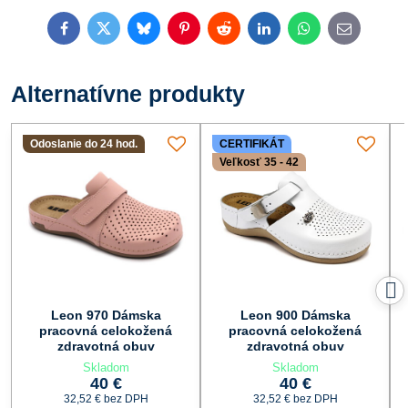
Facebook
Twitter
Bluesky
Pinterest
Reddit
LinkedIn
WhatsApp
E-
mail
Alternatívne produkty
Odoslanie do 24 hod.
CERTIFIKÁT
Veľkosť 35 - 42
Leon 970 Dámska
Leon 900 Dámska
pracovná celokožená
pracovná celokožená
zdravotná obuv
zdravotná obuv
Skladom
Skladom
40 €
40 €
32,52 €
bez DPH
32,52 €
bez DPH