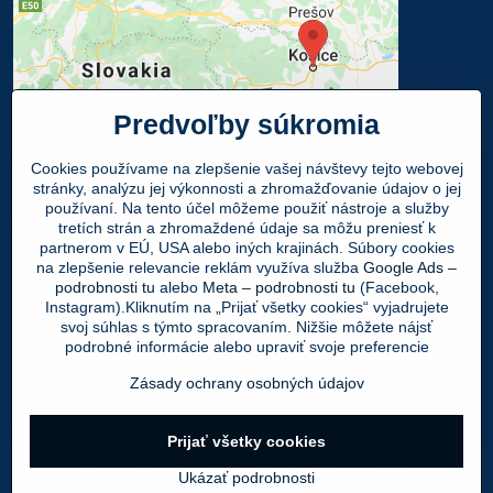
Predvoľby súkromia
Cookies používame na zlepšenie vašej návštevy tejto webovej
stránky, analýzu jej výkonnosti a zhromažďovanie údajov o jej
používaní. Na tento účel môžeme použiť nástroje a služby
Osobný odber
tretích strán a zhromaždené údaje sa môžu preniesť k
partnerom v EÚ, USA alebo iných krajinách. Súbory cookies
na zlepšenie relevancie reklám využíva služba
Google Ads –
Navštívte našu predajňu - SHOWROOM
podrobnosti tu
alebo
Meta – podrobnosti tu
(Facebook,
Obuv LEON
, Mlynská 21, 040 01 Košice
Instagram).Kliknutím na „Prijať všetky cookies“ vyjadrujete
svoj súhlas s týmto spracovaním. Nižšie môžete nájsť
Váš Objednaný tovar si môžete
ZADARMO
podrobné informácie alebo upraviť svoje preferencie
vyzdvihnúť v PO - PIA 9:00 - 17:00 hod.
Zásady ochrany osobných údajov
©
2026
Copyright
Prijať všetky cookies
Predvoľby súkromia
Zásady ochrany osobných údajov
Ukázať podrobnosti
Vytvorené pomocou:
BiznisWeb.sk