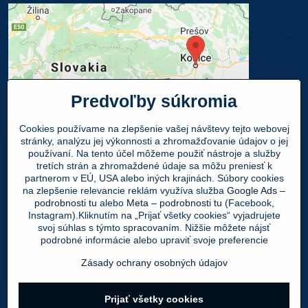
Predvoľby súkromia
Cookies používame na zlepšenie vašej návštevy tejto webovej
stránky, analýzu jej výkonnosti a zhromažďovanie údajov o jej
používaní. Na tento účel môžeme použiť nástroje a služby
Osobný odber
tretích strán a zhromaždené údaje sa môžu preniesť k
partnerom v EÚ, USA alebo iných krajinách. Súbory cookies
na zlepšenie relevancie reklám využíva služba
Google Ads –
Navštívte našu predajňu - SHOWROOM
podrobnosti tu
alebo
Meta – podrobnosti tu
(Facebook,
Obuv LEON
, Mlynská 21, 040 01 Košice
Instagram).Kliknutím na „Prijať všetky cookies“ vyjadrujete
svoj súhlas s týmto spracovaním. Nižšie môžete nájsť
Váš Objednaný tovar si môžete
ZADARMO
podrobné informácie alebo upraviť svoje preferencie
vyzdvihnúť v PO - PIA 9:00 - 17:00 hod.
Zásady ochrany osobných údajov
©
2026
Copyright
Prijať všetky cookies