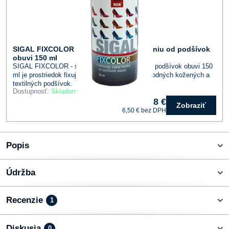
SIGAL FIXCOLOR - sprej proti zafarbovaniu od podšívok
obuvi 150 ml
SIGAL FIXCOLOR - sprej proti zafarbovaniu od podšívok obuvi 150
ml je prostriedok fixujúci farebný pigment u prírodných kožených a
textilných podšívok.
Dostupnosť:
Skladom
8 €
Zobraziť
6,50 €
bez DPH
Popis
Údržba
Recenzie
1
Diskusia
0