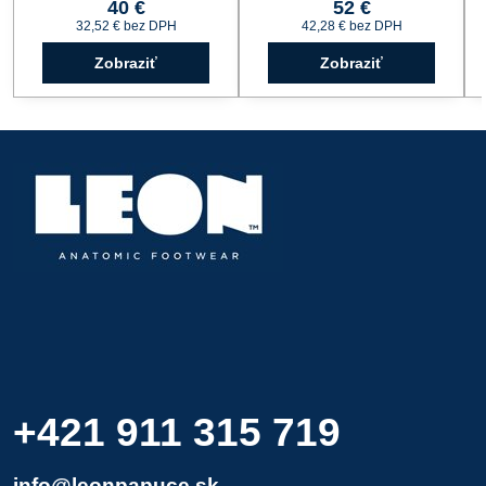
40 €
52 €
32,52 €
bez DPH
42,28 €
bez DPH
Zobraziť
Zobraziť
+421 911 315 719
info@leonpapuce.sk