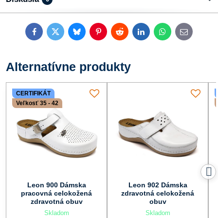
Facebook
Twitter
Bluesky
Pinterest
Reddit
LinkedIn
WhatsApp
E-
mail
Alternatívne produkty
CERTIFIKÁT
Veľkosť 35 - 42
Leon 900 Dámska
Leon 902 Dámska
pracovná celokožená
zdravotná celokožená
zdravotná obuv
obuv
Skladom
Skladom