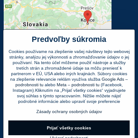
Predvoľby súkromia
Cookies používame na zlepšenie vašej návštevy tejto webovej
stránky, analýzu jej výkonnosti a zhromažďovanie údajov o jej
používaní. Na tento účel môžeme použiť nástroje a služby
Osobný odber
tretích strán a zhromaždené údaje sa môžu preniesť k
partnerom v EÚ, USA alebo iných krajinách. Súbory cookies
na zlepšenie relevancie reklám využíva služba
Google Ads –
Navštívte našu predajňu - SHOWROOM
podrobnosti tu
alebo
Meta – podrobnosti tu
(Facebook,
Obuv LEON
, Mlynská 21, 040 01 Košice
Instagram).Kliknutím na „Prijať všetky cookies“ vyjadrujete
svoj súhlas s týmto spracovaním. Nižšie môžete nájsť
Váš Objednaný tovar si môžete
ZADARMO
podrobné informácie alebo upraviť svoje preferencie
vyzdvihnúť v PO - PIA 9:00 - 17:00 hod.
Zásady ochrany osobných údajov
Prijať všetky cookies
©
2026
Copyright
Predvoľby súkromia
Zásady ochrany osobných údajov