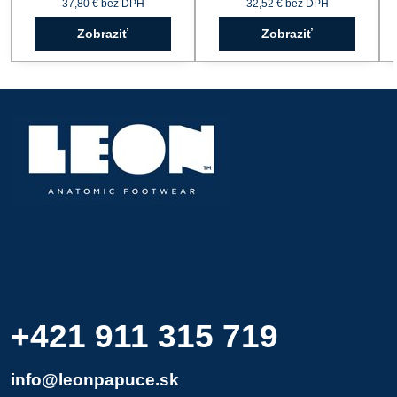
37,80 €
bez DPH
32,52 €
bez DPH
Zobraziť
Zobraziť
+421 911 315 719
info@leonpapuce.sk