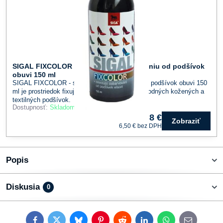
SIGAL FIXCOLOR - sprej proti zafarbovaniu od podšívok
obuvi 150 ml
SIGAL FIXCOLOR - sprej proti zafarbovaniu od podšívok obuvi 150
ml je prostriedok fixujúci farebný pigment u prírodných kožených a
textilných podšívok.
Dostupnosť:
Skladom
8 €
Zobraziť
6,50 €
bez DPH
Popis
Diskusia
0
Facebook
Twitter
Bluesky
Pinterest
Reddit
LinkedIn
WhatsApp
E-