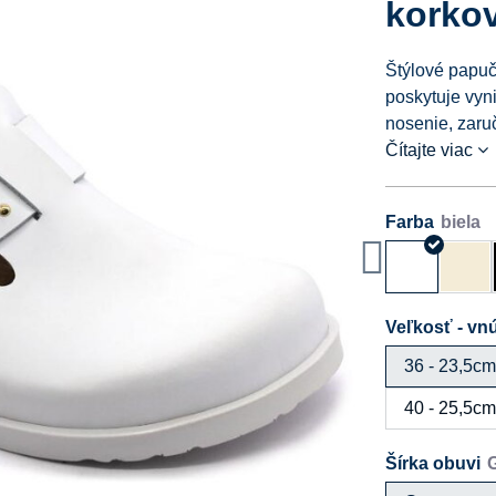
korko
Štýlové papuč
poskytuje vyn
nosenie, zaru
Čítajte viac
Farba
Veľkosť - vnú
36 - 23,5c
40 - 25,5c
Šírka obuvi