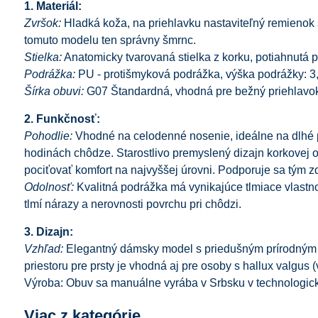
1. Materiál:
Zvršok:
Hladká koža, na priehlavku nastaviteľný remienok
tomuto modelu ten správny šmrnc.
Stielka:
Anatomicky tvarovaná stielka z korku, potiahnutá 
Podrážka:
PU - protišmyková podrážka, výška podrážky: 3
Šírka obuvi:
G07 Štandardná, vhodná pre bežný priehlavok
2. Funkčnosť:
Pohodlie:
Vhodné na celodenné nosenie, ideálne na dlhé p
hodinách chôdze. Starostlivo premyslený dizajn korkovej
pociťovať komfort na najvyššej úrovni. Podporuje sa tým zdr
Odolnosť:
Kvalitná podrážka má vynikajúce tlmiace vlastno
tlmí nárazy a nerovnosti povrchu pri chôdzi.
3. Dizajn:
Vzhľad:
Elegantný dámsky model s priedušným prírodným 
priestoru pre prsty je vhodná aj pre osoby s hallux valgus
Výroba: Obuv sa manuálne vyrába v Srbsku v technologicke
Viac z kategórie