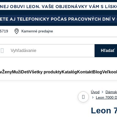
5719
Kamenné predajne
Hľadať
v
Ženy
Muži
Deti
Všetky produkty
Katalóg
Kontakt
Blog
Veľkoo
Úvod
Dámsk
Leon 7000 D
Leon 