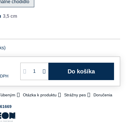
málne chodidlo
u
ks)
Do košíka
 DPH
bľúbeným
Otázka k produktu
Strážny pes
Doručenia
061669