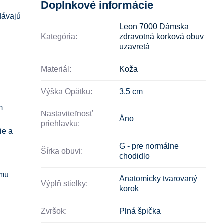
Doplnkové informácie
dávajú
Leon 7000 Dámska
Kategória:
zdravotná korková obuv
uzavretá
Materiál:
Koža
Výška Opätku:
3,5 cm
m
Nastaviteľnosť
Áno
priehlavku:
ie a
G - pre normálne
Šírka obuvi:
chodidlo
ému
Anatomicky tvarovaný
Výplň stielky:
korok
Zvršok:
Plná špička