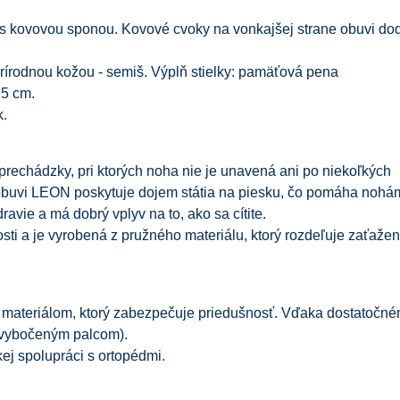
 s kovovou sponou. Kovové cvoky na vonkajšej strane obuvi do
prírodnou kožou - semiš. Výplň stielky: pamäťová pena
,5 cm.
.
rechádzky, pri ktorých noha nie je unavená ani po niekoľkých
 obuvi LEON poskytuje dojem státia na piesku, čo pomáha nohá
avie a má dobrý vplyv na to, ako sa cítite.
sti a je vyrobená z pružného materiálu, ktorý rozdeľuje zaťažen
materiálom, ktorý zabezpečuje priedušnosť. Vďaka dostatočn
 (vybočeným palcom).
j spolupráci s ortopédmi.