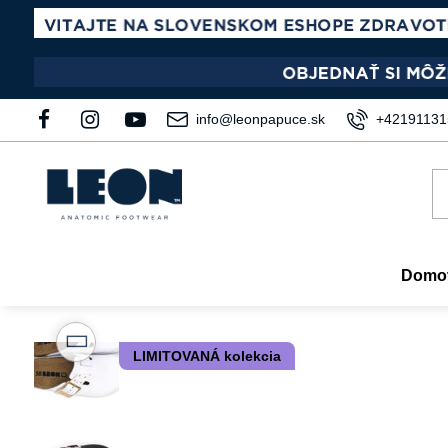
info@leonpapuce.sk
+42191131
Domo
LIMITOVANÁ kolekcia