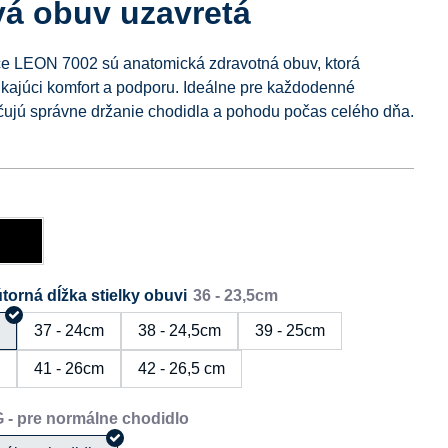
vá obuv uzavretá
e LEON 7002 sú anatomická zdravotná obuv, ktorá
ikajúci komfort a podporu. Ideálne pre každodenné
čujú správne držanie chodidla a pohodu počas celého dňa.
torná dĺžka stielky obuvi
m
37 - 24cm
38 - 24,5cm
39 - 25cm
m
41 - 26cm
42 - 26,5 cm