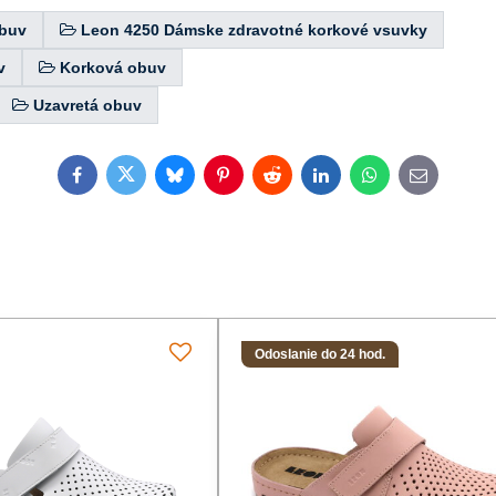
buv
Leon 4250 Dámske zdravotné korkové vsuvky
v
Korková obuv
Uzavretá obuv
Facebook
Twitter
Bluesky
Pinterest
Reddit
LinkedIn
WhatsApp
E-
mail
Odoslanie do 24 hod.