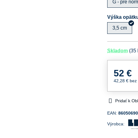
G - pre nor
Výška opätk
3,5 cm
Skladom
(
35
52 €
42,28 €
bez
Pridať k O
EAN:
8605069
Výrobca: