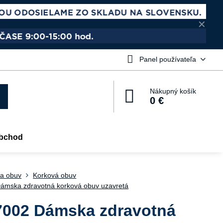
✕
Panel používateľa
Nákupný košík
0 €
bchod
a obuv
Korková obuv
ámska zdravotná korková obuv uzavretá
7002 Dámska zdravotná