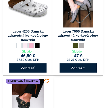
Leon 4250 Dámska
Leon 7000 Dámska
zdravotná korková obuv
zdravotná korková obuv
uzavretá
uzavretá
Leon 4250 Dámska zdravotná korková obuv uzavretá - Farba:
biela
Leon 4250 Dámska zdravotná korková obuv uzavretá - Farba:
perla
Leon 4250 Dámska zdravotná korková obuv uzavretá - Far
ružová
Leon 4250 Dámska zdravotná korková obuv uzavretá -
čierna
Leon 7000 Dámska zdravo
zelená
Leon 7000 Dámska zd
sivá
Skladom
Skladom
46,50 €
47 €
37,80 €
bez DPH
38,21 €
bez DPH
Zobraziť
Zobraziť
LIMITOVANÁ kolekcia