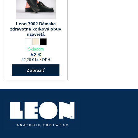
Leon 7002 Dámska
zdravotná korková obuv
uzavretá
Leon 7002 Dámska zdravotná korková obuv uzavretá - Farba:
biela
Leon 7002 Dámska zdravotná korková obuv uzavretá - Farba
béžová
Leon 7002 Dámska zdravotná korková obuv uzavretá - F
čierna
Skladom
52 €
42,28 €
bez DPH
Zobraziť