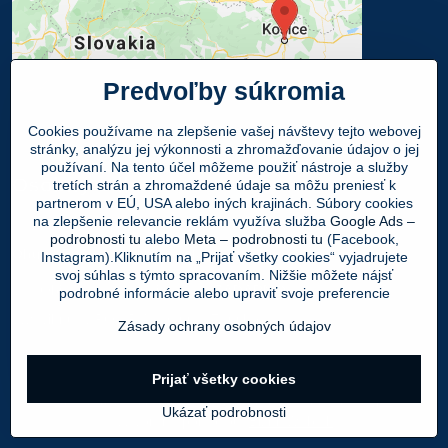
Predvoľby súkromia
Cookies používame na zlepšenie vašej návštevy tejto webovej
stránky, analýzu jej výkonnosti a zhromažďovanie údajov o jej
používaní. Na tento účel môžeme použiť nástroje a služby
Osobný odber
tretích strán a zhromaždené údaje sa môžu preniesť k
partnerom v EÚ, USA alebo iných krajinách. Súbory cookies
na zlepšenie relevancie reklám využíva služba
Google Ads –
Navštívte našu predajňu - SHOWROOM
podrobnosti tu
alebo
Meta – podrobnosti tu
(Facebook,
Obuv LEON
, Mlynská 21, 040 01 Košice
Instagram).Kliknutím na „Prijať všetky cookies“ vyjadrujete
svoj súhlas s týmto spracovaním. Nižšie môžete nájsť
Váš Objednaný tovar si môžete
ZADARMO
podrobné informácie alebo upraviť svoje preferencie
vyzdvihnúť v PO - PIA 9:00 - 17:00 hod.
Zásady ochrany osobných údajov
Prijať všetky cookies
©
2026
Copyright
Predvoľby súkromia
Zásady ochrany osobných údajov
Ukázať podrobnosti
Vytvorené pomocou:
BiznisWeb.sk