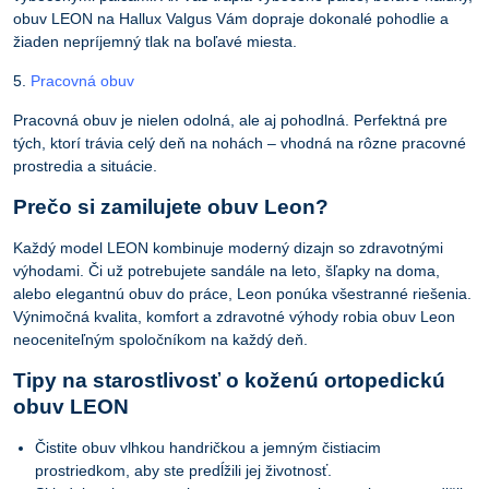
obuv LEON na Hallux Valgus Vám dopraje dokonalé pohodlie a
žiaden nepríjemný tlak na boľavé miesta.
5.
Pracovná obuv
Pracovná obuv je nielen odolná, ale aj pohodlná. Perfektná pre
tých, ktorí trávia celý deň na nohách – vhodná na rôzne pracovné
prostredia a situácie.
Prečo si zamilujete obuv Leon?
Každý model LEON kombinuje moderný dizajn so zdravotnými
výhodami. Či už potrebujete sandále na leto, šľapky na doma,
alebo elegantnú obuv do práce, Leon ponúka všestranné riešenia.
Výnimočná kvalita, komfort a zdravotné výhody robia obuv Leon
neoceniteľným spoločníkom na každý deň.
Tipy na starostlivosť o koženú ortopedickú
obuv LEON
Čistite obuv vlhkou handričkou a jemným čistiacim
prostriedkom, aby ste predĺžili jej životnosť.