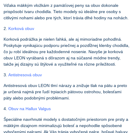
Vďaka mäkkým vložkám z pamäťovej peny sa obuv dokonale
prispôsobí tvaru chodidla. Tieto modely sú ideálne pre osoby s
citlivými nohami alebo pre tých, ktorí trávia dlhé hodiny na nohách.
2.
Korková obuv
Korková podrážka je nielen ľahká, ale aj mimoriadne pohodlná.
Poskytuje vynikajúcu podporu priečnej a pozdĺžnej klenby chodidla,
čo ju robí ideálnou pre každodenné nosenie. Navyše je korková
obuv LEON vyrábaná s dôrazom aj na súčasné módne trendy,
takže jej dizajny sú štýlové a využiteľné na rôzne príležitosti.
3.
Antistresová obuv
Antistresová obuv LEON tlmí nárazy a znižuje tlak na pätu a preto
je určená najmä pre ľudí trpiacich pätovou ostrohou, bolesťami
päty alebo podobnými problémami.
4.
Obuv na Hallux Valgus
Špeciálne navrhnuté modely s dostatočným priestorom pre prsty a
mäkkým dizajnom minimalizujú bolesť a nepohodlie spôsobené
vybočenými palcami. Ak Vás trápia vybočené palce, boľavé haluxy,