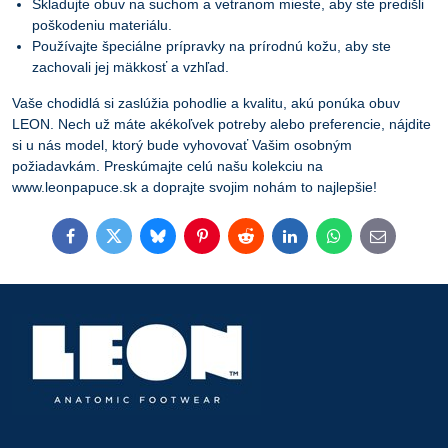
Skladujte obuv na suchom a vetranom mieste, aby ste predišli
poškodeniu materiálu.
Používajte špeciálne prípravky na prírodnú kožu, aby ste
zachovali jej mäkkosť a vzhľad.
Vaše chodidlá si zaslúžia pohodlie a kvalitu, akú ponúka obuv
LEON. Nech už máte akékoľvek potreby alebo preferencie, nájdite
si u nás model, ktorý bude vyhovovať Vašim osobným
požiadavkám. Preskúmajte celú našu kolekciu na
www.leonpapuce.sk a doprajte svojim nohám to najlepšie!
Facebook
Twitter
Bluesky
Pinterest
Reddit
LinkedIn
WhatsApp
E-
mail