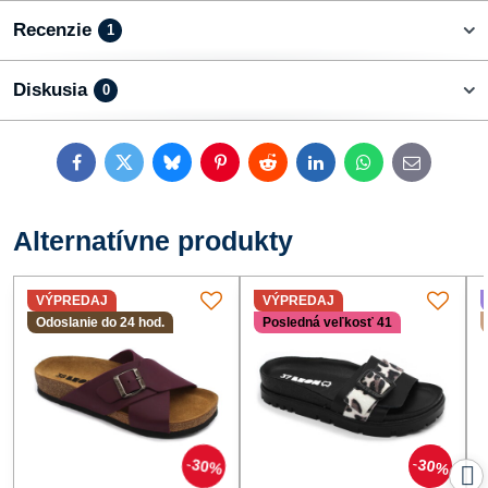
Recenzie
1
Diskusia
0
Facebook
Twitter
Bluesky
Pinterest
Reddit
LinkedIn
WhatsApp
E-
mail
Alternatívne produkty
VÝPREDAJ
VÝPREDAJ
Odoslanie do 24 hod.
Posledná veľkosť 41
30%
30%