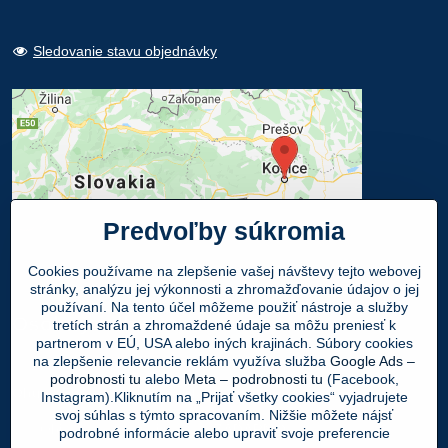
Sledovanie stavu objednávky
Predvoľby súkromia
Cookies používame na zlepšenie vašej návštevy tejto webovej
stránky, analýzu jej výkonnosti a zhromažďovanie údajov o jej
používaní. Na tento účel môžeme použiť nástroje a služby
Osobný odber
tretích strán a zhromaždené údaje sa môžu preniesť k
partnerom v EÚ, USA alebo iných krajinách. Súbory cookies
na zlepšenie relevancie reklám využíva služba
Google Ads –
Navštívte našu predajňu - SHOWROOM
podrobnosti tu
alebo
Meta – podrobnosti tu
(Facebook,
Obuv LEON
, Mlynská 21, 040 01 Košice
Instagram).Kliknutím na „Prijať všetky cookies“ vyjadrujete
svoj súhlas s týmto spracovaním. Nižšie môžete nájsť
Váš Objednaný tovar si môžete
ZADARMO
podrobné informácie alebo upraviť svoje preferencie