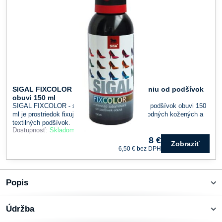
SIGAL FIXCOLOR - sprej proti zafarbovaniu od podšívok
obuvi 150 ml
SIGAL FIXCOLOR - sprej proti zafarbovaniu od podšívok obuvi 150
ml je prostriedok fixujúci farebný pigment u prírodných kožených a
textilných podšívok.
Dostupnosť:
Skladom
8 €
Zobraziť
6,50 €
bez DPH
Popis
Údržba