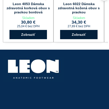
Leon 4053 Dámska
Leon 6022 Dámska
zdravotná korková obuv s
zdravotná kožená obuv s
prackou bordová
prackou
Skladom
Skladom
30,80 €
34,30 €
25,04 €
bez DPH
27,89 €
bez DPH
Zobraziť
Zobraziť