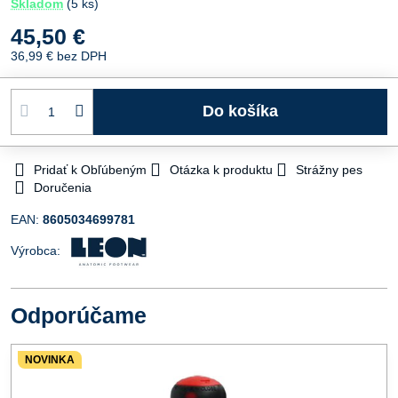
Skladom
(
5
ks)
45,50 €
36,99 €
bez DPH
Do košíka
Pridať k Obľúbeným
Otázka k produktu
Strážny pes
Doručenia
EAN:
8605034699781
Výrobca:
Odporúčame
NOVINKA