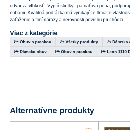
odvádza vlhkosť. Výplň stielky - pamäťová pena, podporuje
nohami. Kvalitná podrážka má vynikajúce tlmiace vlastnost
zaťaženie a tlmí nárazy a nerovnosti povrchu pri chôdzi.
Viac z kategórie
Obuv s prackou
Všetky produkty
Dámska 
Dámska obuv
Obuv s prackou
Leon 1110 
Alternatívne produkty