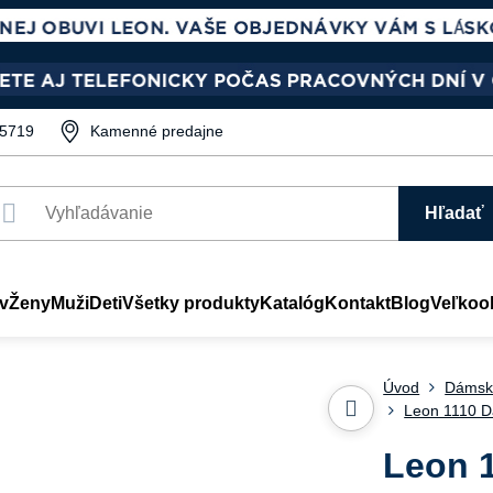
5719
Kamenné predajne
Hľadať
v
Ženy
Muži
Deti
Všetky produkty
Katalóg
Kontakt
Blog
Veľkoo
Úvod
Dámsk
Leon 1110 D
Leon 