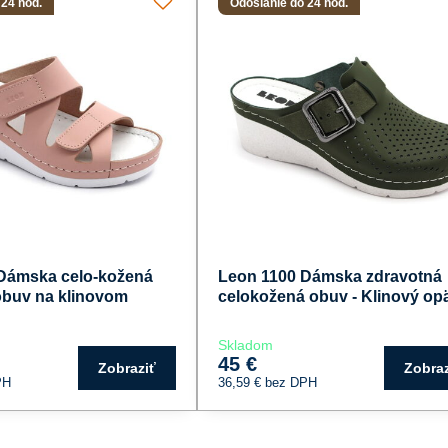
 24 hod.
Odoslanie do 24 hod.
Dámska celo-kožená
Leon 1100 Dámska zdravotná
obuv na klinovom
celokožená obuv - Klinový op
Skladom
45 €
Zobraziť
Zobraz
PH
36,59 €
bez DPH