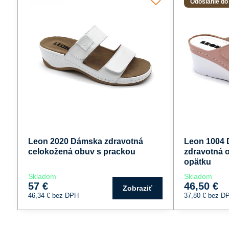
Odoslanie do
Leon 2020 Dámska zdravotná
Leon 1004 
celokožená obuv s prackou
zdravotná 
opätku
Skladom
Skladom
57 €
46,50 €
Zobraziť
46,34 €
bez DPH
37,80 €
bez D