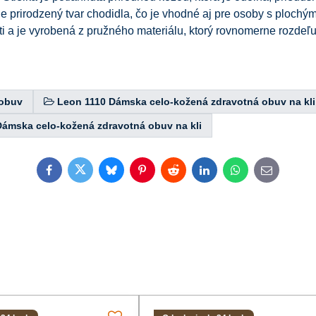
 prirodzený tvar chodidla, čo je vhodné aj pre osoby s plochým
i a je vyrobená z pružného materiálu, ktorý rovnomerne rozdeľu
obuv
Leon 1110 Dámska celo-kožená zdravotná obuv na kli
Dámska celo-kožená zdravotná obuv na kli
Facebook
Twitter
Bluesky
Pinterest
Reddit
LinkedIn
WhatsApp
E-
mail