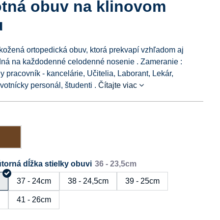
otná obuv na klinovom
u
ožená ortopedická obuv, ktorá prekvapí vzhľadom aj
dná na každodenné celodenné nosenie . Zameranie :
y pracovník - kancelárie, Učitelia, Laborant, Lekár,
votnícky personál, študenti .
Čítajte viac
torná dĺžka stielky obuvi
m
37 - 24cm
38 - 24,5cm
39 - 25cm
m
41 - 26cm