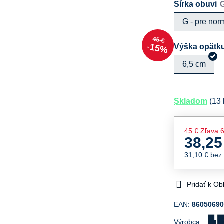
Šírka obuvi
G - pre nor
45 €
Výška opätk
15%
6,5 cm
Skladom
(
13
45 €
Zľava
6
38,25
31,10 €
bez
Pridať k O
EAN:
8605069
Výrobca: