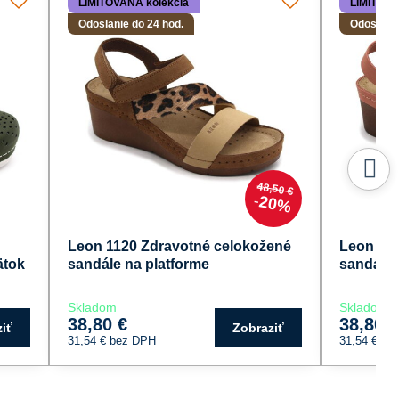
LIMITOVANÁ kolekcia
LIMITOVA
Odoslanie do 24 hod.
Odoslanie
48,50 €
20%
Leon 1120 Zdravotné celokožené
Leon 11
ätok
sandále na platforme
sandále 
Skladom
Skladom
38,80 €
38,80 
iť
Zobraziť
31,54 €
bez DPH
31,54 €
be