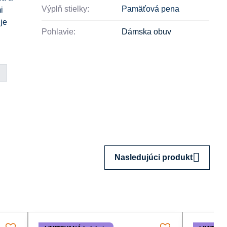
Výplň stielky:
Pamäťová pena
i
je
Pohlavie:
Dámska obuv
Nasledujúci produkt