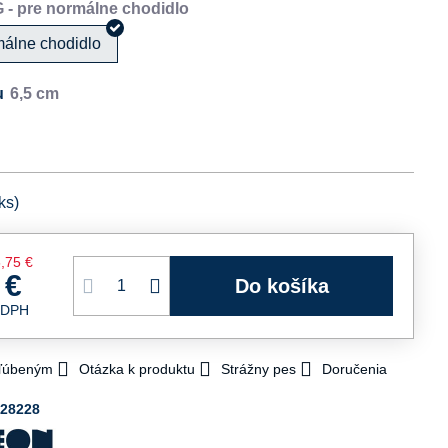
málne chodidlo
u
ks)
,75 €
 €
Do košíka
 DPH
bľúbeným
Otázka k produktu
Strážny pes
Doručenia
028228