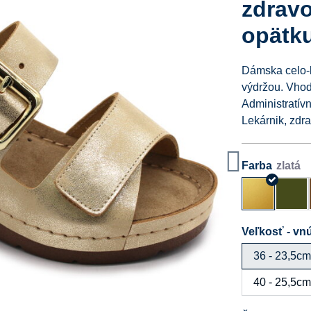
zdrav
opätk
Dámska celo-k
výdržou. Vho
Administratívn
Lekárnik, zdra
Farba
Veľkosť - vnú
36 - 23,5c
40 - 25,5c