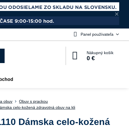
✕
Panel používateľa
Nákupný košík
0 €
bchod
a obuv
Obuv s prackou
ámska celo-kožená zdravotná obuv na kli
1110 Dámska celo-kožená