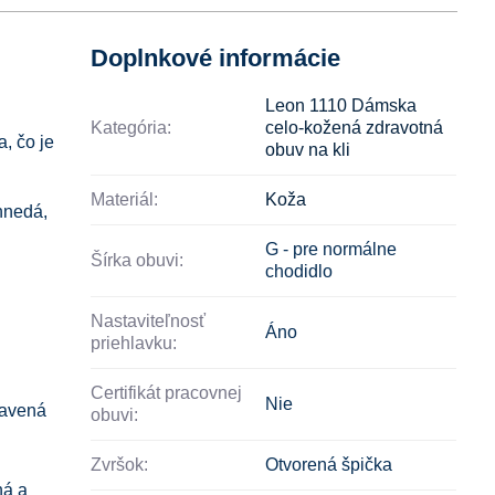
Doplnkové informácie
Leon 1110 Dámska
Kategória:
celo-kožená zdravotná
, čo je
obuv na kli
Materiál:
Koža
hnedá,
G - pre normálne
Šírka obuvi:
chodidlo
Nastaviteľnosť
Áno
priehlavku:
Certifikát pracovnej
Nie
navená
obuvi:
Zvršok:
Otvorená špička
ná a