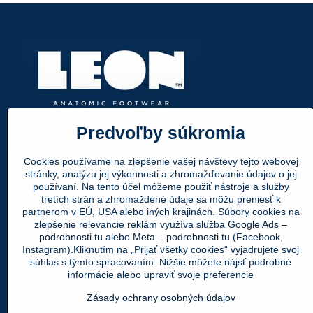
Predvoľby súkromia
+421 911 315 719
Cookies používame na zlepšenie vašej návštevy tejto webovej
info@leonpapuce.sk
stránky, analýzu jej výkonnosti a zhromažďovanie údajov o jej
používaní. Na tento účel môžeme použiť nástroje a služby
tretích strán a zhromaždené údaje sa môžu preniesť k
Nájdete nás aj tu:
partnerom v EÚ, USA alebo iných krajinách. Súbory cookies na
zlepšenie relevancie reklám využíva služba
Google Ads –
Facebook
Instagram
Youtube
podrobnosti tu
alebo
Meta – podrobnosti tu
(Facebook,
Instagram).Kliknutím na „Prijať všetky cookies“ vyjadrujete svoj
súhlas s týmto spracovaním. Nižšie môžete nájsť podrobné
informácie alebo upraviť svoje preferencie
Zásady ochrany osobných údajov