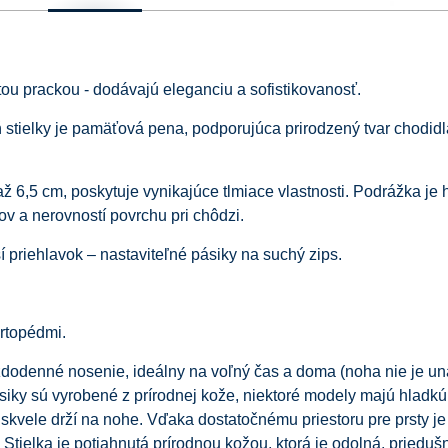
tou prackou - dodávajú eleganciu a sofistikovanosť.
 stielky je pamäťová pena, podporujúca prirodzený tvar chodidla
ž 6,5 cm, poskytuje vynikajúce tlmiace vlastnosti. Podrážka je 
v a nerovností povrchu pri chôdzi.
í priehlavok – nastaviteľné pásiky na suchý zips.
ortopédmi.
dodenné nosenie, ideálny na voľný čas a doma (noha nie je u
iky sú vyrobené z prírodnej kože, niektoré modely majú hladkú
kvele drží na nohe. Vďaka dostatočnému priestoru pre prsty je
tielka je potiahnutá prírodnou kožou, ktorá je odolná, prieduš