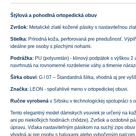
Štýlová a pohodlná ortopedická obuv
Zvršok:
Metalické zlaté kožené pásiky s nastaviteľnou zla
Stielka
: Prírodná koža, perforovaná pre priedušnosť. Výplň
ideálne pre osoby s plochými nohami.
Podrážka:
PU (polyuretán) - klinový podpätok s výškou 2 a
navrhnutá na rovnomerné rozdelenie váhy a tlmenie nárazo
Šírka obuvi
: G / 07 – Štandardná šírka, vhodná aj pre vyšš
Značka
: LEON - spoľahlivé meno v ortopedickej obuvi.
Ručne vyrobená
v Srbsku v technologickej spolupráci s 
Tento elegantný model dámskych vsuviek je určený na kaž
ani po niekoľkých hodinách chôdze). Zvršok a ozdobné pás
úpravu. Vďaka nastaviteľným pásikom na suchý zips obuv s
vhodná aj pre osoby s haluxami alebo vybočeným palcom. S