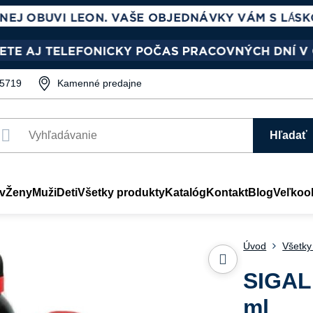
5719
Kamenné predajne
Hľadať
v
Ženy
Muži
Deti
Všetky produkty
Katalóg
Kontakt
Blog
Veľkoo
Úvod
Všetky
SIGAL
ml