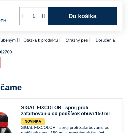
Do košíka
DPH
bľúbeným
Otázka k produktu
Strážny pes
Doručenia
702769
účame
SIGAL FIXCOLOR - sprej proti
zafarbovaniu od podšívok obuvi 150 ml
NOVINKA
SIGAL FIXCOLOR - sprej proti zafarbovaniu od
podšívok obuvi 150 ml je prostriedok fixujúci