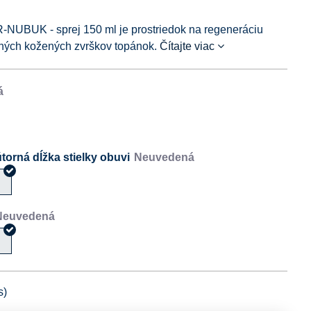
NUBUK - sprej 150 ml je prostriedok na regeneráciu
dných kožených zvrškov topánok.
Čítajte viac
torná dĺžka stielky obuvi
á
á
s)