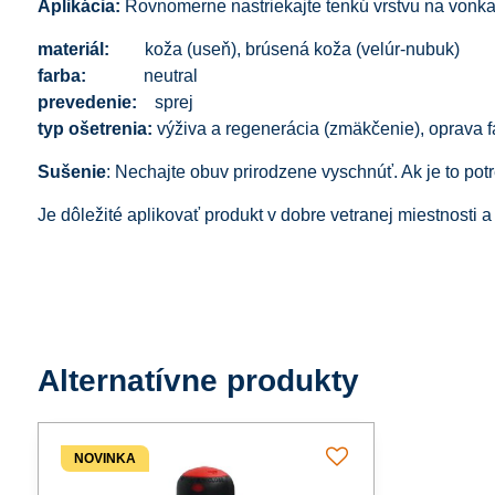
Aplikácia:
Rovnomerne nastriekajte tenkú vrstvu na vonkajš
materiál:
koža (useň), brúsená koža (velúr-nubuk)
farba:
neutral
prevedenie:
sprej
typ ošetrenia:
výživa a regenerácia (zmäkčenie), oprava f
Sušenie
: Nechajte obuv prirodzene vyschnúť. Ak je to pot
Je dôležité aplikovať produkt v dobre vetranej miestnosti 
Alternatívne produkty
NOVINKA