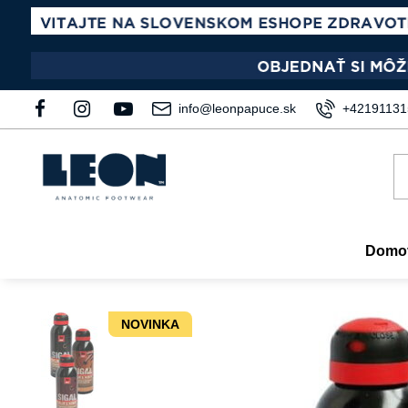
info@leonpapuce.sk
+42191131
Domo
NOVINKA