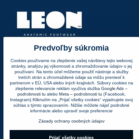
Predvoľby súkromia
+421 911 315 719
Cookies používame na zlepšenie vašej návštevy tejto webovej
info@leonpapuce.sk
stránky, analýzu jej výkonnosti a zhromažďovanie údajov o jej
používaní. Na tento účel môžeme použiť nástroje a služby
tretích strán a zhromaždené údaje sa môžu preniesť k
Nájdete nás aj tu:
partnerom v EÚ, USA alebo iných krajinách. Súbory cookies na
zlepšenie relevancie reklám využíva služba
Google Ads –
Facebook
Instagram
Youtube
podrobnosti tu
alebo
Meta – podrobnosti tu
(Facebook,
Instagram).Kliknutím na „Prijať všetky cookies“ vyjadrujete svoj
súhlas s týmto spracovaním. Nižšie môžete nájsť podrobné
informácie alebo upraviť svoje preferencie
Zásady ochrany osobných údajov
Prijať všetky cookies