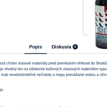
Popis
Diskusia
0
á chráni vlasové materiály pred prenikaním vlhkosti do štruktú
je vhodný len na ošetrenie kožených vlasových materiálov typu 
e inak neodstrániteľné nečistoty a mapy prenášané vodou a oživ
p: