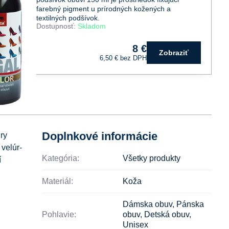
farebný pigment u prírodných kožených a
textilných podšívok.
Dostupnosť:
Skladom
8 €
Zobraziť
6,50 €
bez DPH
Doplnkové informácie
ry
velúr-
Kategória:
Všetky produkty
í
Materiál:
Koža
Dámska obuv
,
Pánska
Pohlavie:
obuv
,
Detská obuv
,
Unisex