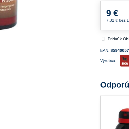
9 €
7,32 €
bez 
Pridať k O
EAN:
8594005
Výrobca:
Odpor