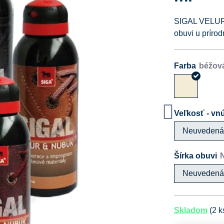
SIGAL VELUR-
obuvi u príro
Farba
Veľkosť - vnú
Neuveden
Šírka obuvi
Neuveden
Skladom
(
2
k