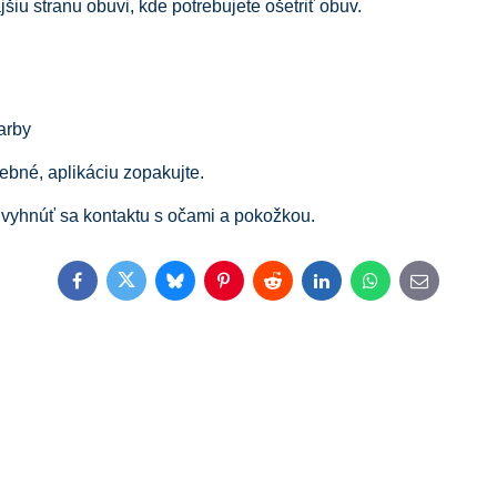
iu stranu obuvi, kde potrebujete ošetriť obuv.
arby
rebné, aplikáciu zopakujte.
a vyhnúť sa kontaktu s očami a pokožkou.
Facebook
Twitter
Bluesky
Pinterest
Reddit
LinkedIn
WhatsApp
E-
mail