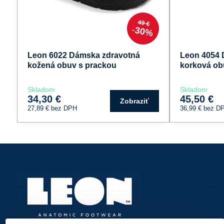
49 €
30%
Leon 6022 Dámska zdravotná
Leon 4054 
kožená obuv s prackou
korková ob
Skladom
Skladom
34,30 €
45,50 €
Zobraziť
27,89 €
bez DPH
36,99 €
bez D