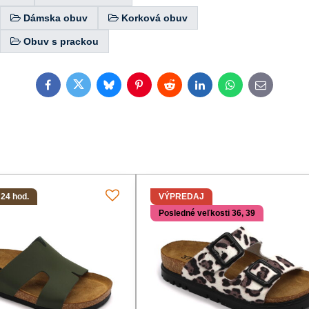
Dámska obuv
Korková obuv
Obuv s prackou
Facebook
Twitter
Bluesky
Pinterest
Reddit
LinkedIn
WhatsApp
E-
mail
 24 hod.
VÝPREDAJ
Posledné veľkosti 36, 39