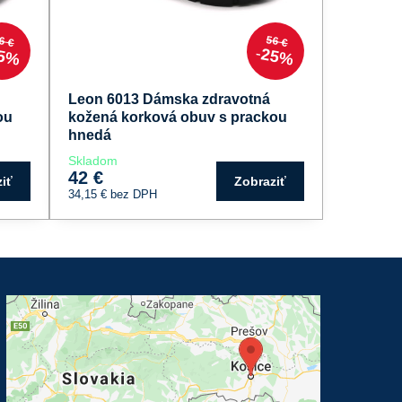
6 €
56 €
5%
25%
Leon 6013 Dámska zdravotná
ou
kožená korková obuv s prackou
hnedá
Skladom
42 €
iť
Zobraziť
34,15 €
bez DPH