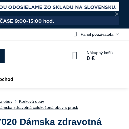
✕
Panel používateľa
Nákupný košík
0 €
bchod
a obuv
Korková obuv
ámska zdravotná celokožená obuv s prack
7020 Dámska zdravotná