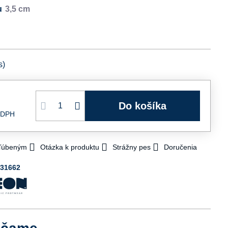
u
s)
Do košíka
 DPH
bľúbeným
Otázka k produktu
Strážny pes
Doručenia
031662