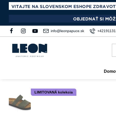
info@leonpapuce.sk
+42191131
Domo
LIMITOVANÁ kolekcia