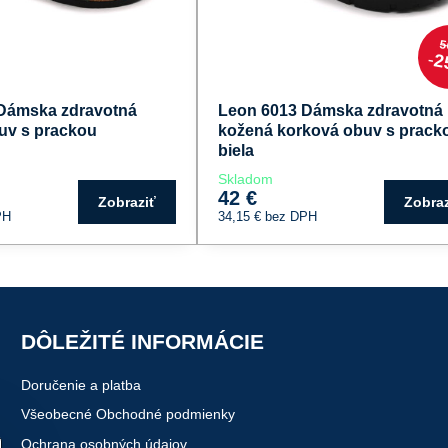
5
2
Dámska zdravotná
Leon 6013 Dámska zdravotná
uv s prackou
kožená korková obuv s prack
biela
Skladom
42 €
Zobraziť
Zobraz
PH
34,15 €
bez DPH
DÔLEŽITÉ INFORMÁCIE
Doručenie a platba
Všeobecné Obchodné podmienky
Ochrana osobných údajov