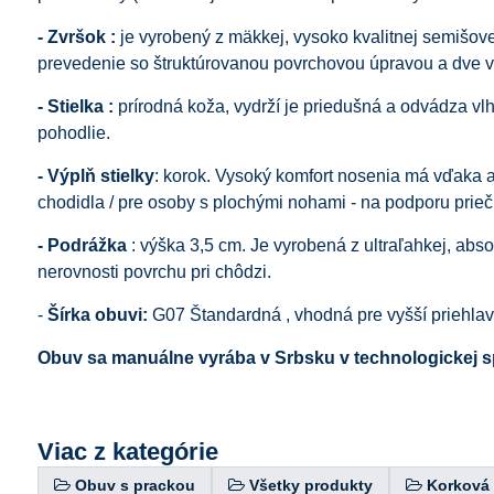
- Zvršok :
je vyrobený z mäkkej, vysoko kvalitnej semišov
prevedenie so štruktúrovanou povrchovou úpravou a dve 
- Stielka :
prírodná koža, vydrží je priedušná a odvádza vl
pohodlie.
- Výplň stielky
: korok. Vysoký komfort nosenia má vďaka a
chodidla / pre osoby s plochými nohami - na podporu prieč
- Podrážka
: výška 3,5 cm. Je vyrobená z ultraľahkej, abs
nerovnosti povrchu pri chôdzi.
-
Šírka obuvi:
G07 Štandardná , vhodná pre vyšší priehla
Obuv sa manuálne vyrába v Srbsku v technologickej s
Viac z kategórie
Obuv s prackou
Všetky produkty
Korková