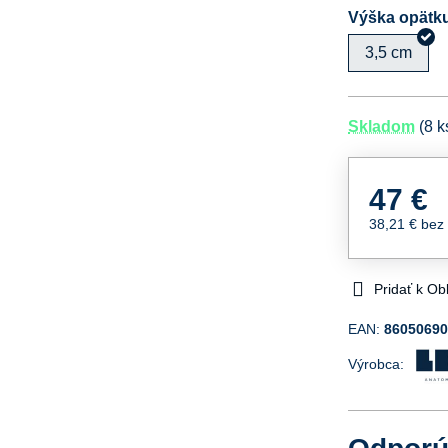
Výška opätk
3,5 cm
Skladom
(
8
k
47 €
38,21 €
bez
Pridať k O
EAN:
8605069
Výrobca: