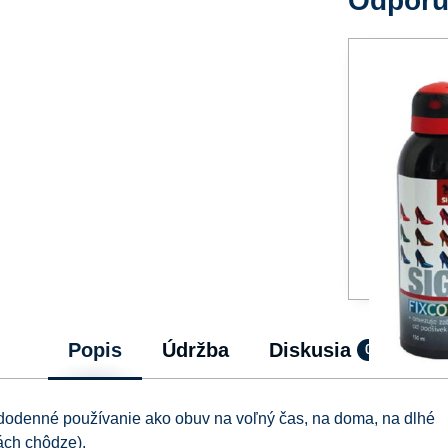
Odpor
Popis
Údržba
Diskusia
0
dodenné používanie ako obuv na voľný čas, na doma, na dlhé
ách chôdze).