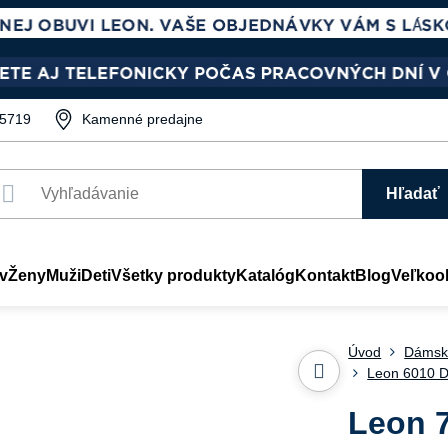
5719
Kamenné predajne
Hľadať
v
Ženy
Muži
Deti
Všetky produkty
Katalóg
Kontakt
Blog
Veľkoo
Úvod
Dámsk
Leon 6010 D
Leon 