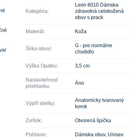
Leon 6010 Dámska
ené
Kategória:
zdravotná celokožená
obuv s prack
čné
Materiál:
Koža
G - pre normálne
Šírka obuvi:
var
chodidlo
Výška Opätku:
3,5 cm
Nastaviteľnosť
Áno
priehlavku:
Anatomicky tvarovaný
Výplň stielky:
korok
Zvršok:
Otvorená špička
Pohlavie:
Dámska obuv
,
Unisex