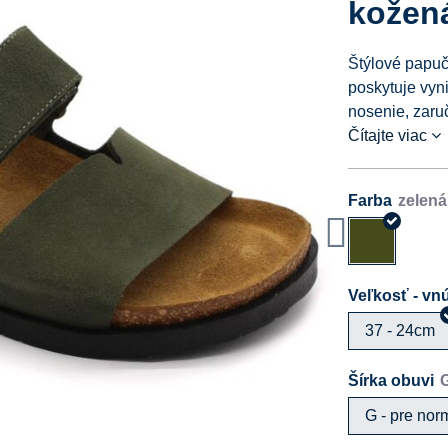
kožen
Štýlové papuč
poskytuje vyn
nosenie, zaru
Čítajte viac
Farba
Veľkosť - vnú
37 - 24cm
Šírka obuvi
G - pre nor