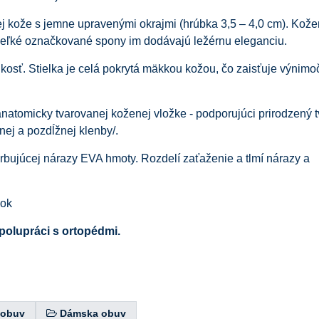
ej kože s jemne upravenými okrajmi (hrúbka 3,5 – 4,0 cm). Kož
veľké označkované spony im dodávajú ležérnu eleganciu.
hkosť. Stielka je celá pokrytá mäkkou kožou, čo zaisťuje výnimo
natomicky tvarovanej koženej vložke - podporujúci prirodzený t
nej a pozdĺžnej klenby/.
orbujúcej nárazy EVA hmoty. Rozdelí zaťaženie a tlmí nárazy a
vok
polupráci s ortopédmi.
 obuv
Dámska obuv