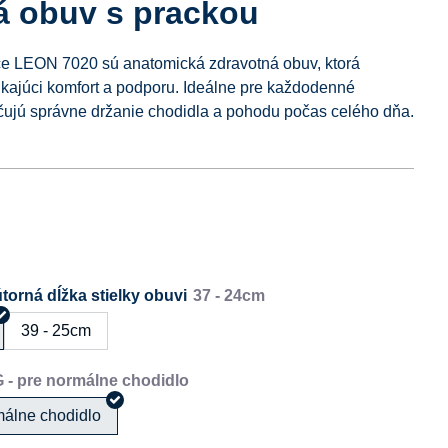
á obuv s prackou
e LEON 7020 sú anatomická zdravotná obuv, ktorá
ikajúci komfort a podporu. Ideálne pre každodenné
čujú správne držanie chodidla a pohodu počas celého dňa.
torná dĺžka stielky obuvi
39 - 25cm
málne chodidlo