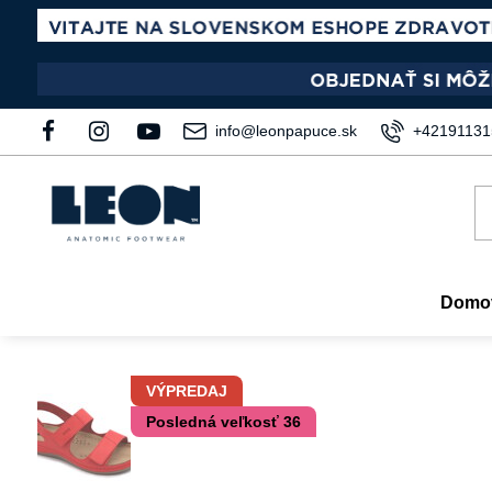
info@leonpapuce.sk
+42191131
Domo
VÝPREDAJ
Posledná veľkosť 36