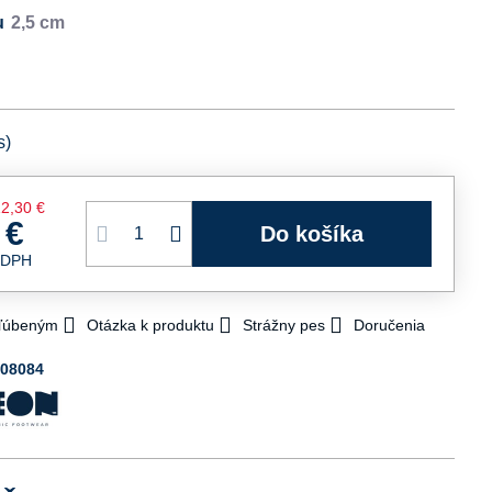
u
s)
12,30 €
 €
Do košíka
 DPH
bľúbeným
Otázka k produktu
Strážny pes
Doručenia
008084