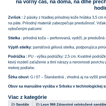
na voľný čas, na doma, na dlhé prec
hodi
Zvršok :
2 pásiky z hladkej prírodnej kože hrúbka 3,5 cm
na päte. Prírodný materiál zabezpečuje priedušnosť. Vďaka
vybočeným palcom/.
Stielka
: prírodná koža – perforovaná, vydrží, je priedušná
Výplň stielky
: pamäťová gélová stielka, podporujúca priro
Podrážka :
PU - výška podrážky: 2,5 cm. Kvalitné podrážka
ktorý rozdelí zaťaženie a tlmí nárazy a nerovnosti povrchu
mokrej podlahe.
Šírka obuvi
: G / 07 – Štandardná , vhodná aj na vyšší pri
Obuv sa manuálne vyrába v Srbsku v technologickej s
Viac z kategórie
Sandále
Leon 966 Zdravotné celokožené sandál