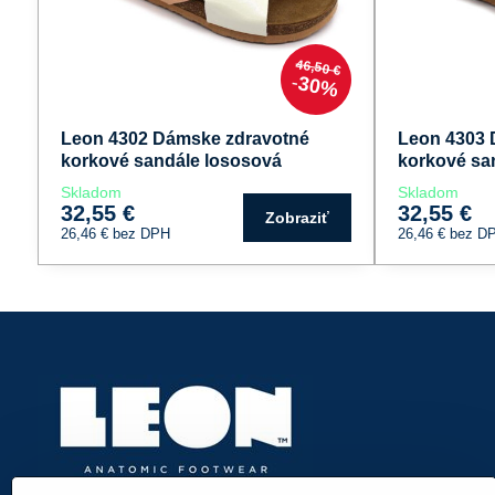
46,50 €
30%
Leon 4302 Dámske zdravotné
Leon 4303 
korkové sandále lososová
korkové sa
Skladom
Skladom
32,55 €
32,55 €
Zobraziť
26,46 €
bez DPH
26,46 €
bez D