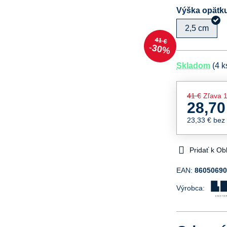
Výška opätk
2,5 cm
41 €
30%
Skladom
(
4
k
41 €
Zľava
28,70
23,33 €
bez
Pridať k O
EAN:
8605069
Výrobca: