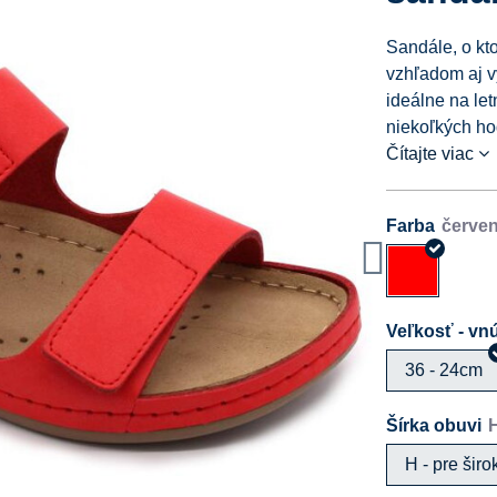
Sandále, o kt
vzhľadom aj 
ideálne na le
niekoľkých ho
Čítajte viac
Farba
Veľkosť - vnú
36 - 24cm
Šírka obuvi
H - pre šir