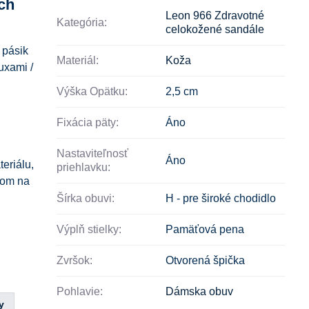
ch
Leon 966 Zdravotné
Kategória:
celokožené sandále
 pásik
Materiál:
Koža
uxami /
Výška Opätku:
2,5 cm
Fixácia päty:
Áno
Nastaviteľnosť
Áno
eriálu,
priehlavku:
dom na
Šírka obuvi:
H - pre široké chodidlo
Výplň stielky:
Pamäťová pena
Zvršok:
Otvorená špička
Pohlavie:
Dámska obuv
y