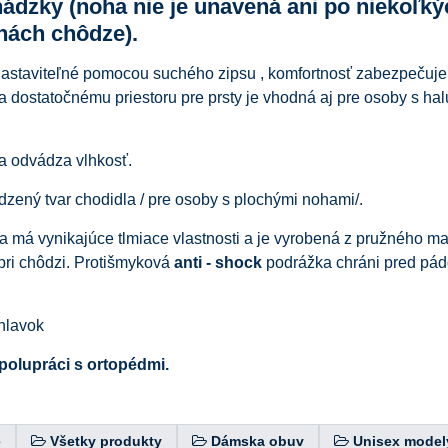
hádzky (noha nie je unavená ani po niekoľký
nách chôdze).
 nastaviteľné pomocou suchého zipsu , komfortnosť zabezpečuje
 dostatočnému priestoru pre prsty je vhodná aj pre osoby s hal
 a odvádza vlhkosť.
dzený tvar chodidla / pre osoby s plochými nohami/.
 má vynikajúce tlmiace vlastnosti a je vyrobená z pružného mat
 pri chôdzi. Protišmyková
anti - shock
podrážka chráni pred pá
ehlavok
polupráci s ortopédmi.
e
Všetky produkty
Dámska obuv
Unisex model