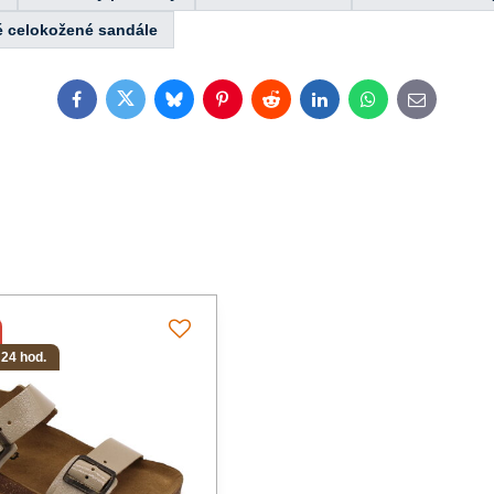
é celokožené sandále
Facebook
Twitter
Bluesky
Pinterest
Reddit
LinkedIn
WhatsApp
E-
mail
 24 hod.