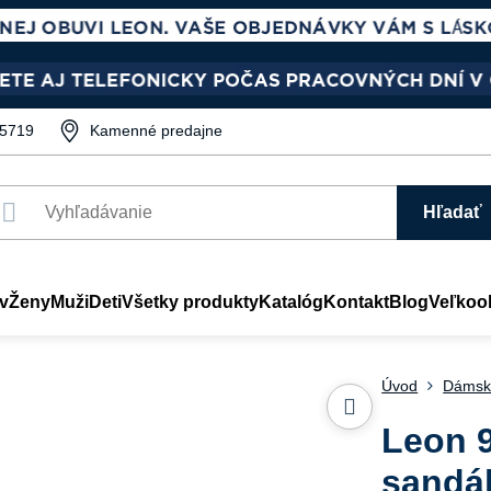
5719
Kamenné predajne
Hľadať
v
Ženy
Muži
Deti
Všetky produkty
Katalóg
Kontakt
Blog
Veľkoo
Úvod
Dámsk
Leon 
sandá