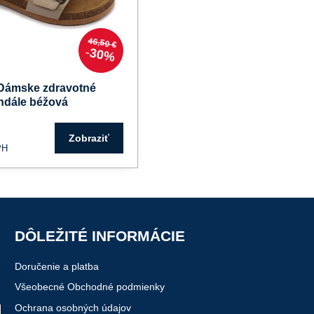
46,50 €
30%
Dámske zdravotné
ndále béžová
Zobraziť
PH
DÔLEŽITÉ INFORMÁCIE
Doručenie a platba
Všeobecné Obchodné podmienky
Ochrana osobných údajov