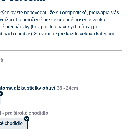
orých by ste nepovedali, že sú ortopedické, prekvapia Vás
výdržou. Doporučené pre celodenné nosenie vonku,
tné prechádzky (bez pocitu unavených nôh aj po
dinách chôdze). Sú vhodné pre každú vekovú kategóriu.
torná dĺžka stielky obuvi
oké chodidlo