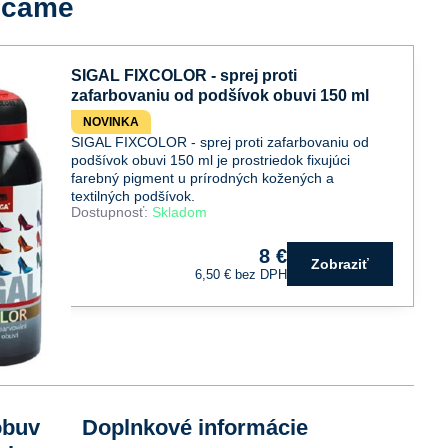
účame
SIGAL FIXCOLOR - sprej proti
zafarbovaniu od podšívok obuvi 150 ml
NOVINKA
SIGAL FIXCOLOR - sprej proti zafarbovaniu od
podšívok obuvi 150 ml je prostriedok fixujúci
farebný pigment u prírodných kožených a
textilných podšívok.
Dostupnosť:
Skladom
8 €
Zobraziť
6,50 €
bez DPH
obuv
Doplnkové informácie