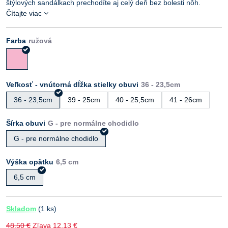
štýlových sandálkach prechodíte aj celý deň bez bolesti nôh.
Čítajte viac
Farba
Veľkosť - vnútorná dĺžka stielky obuvi
36 - 23,5cm
39 - 25cm
40 - 25,5cm
41 - 26cm
Šírka obuvi
G - pre normálne chodidlo
Výška opätku
6,5 cm
Skladom
(
1
ks)
48,50 €
Zľava
12,13 €