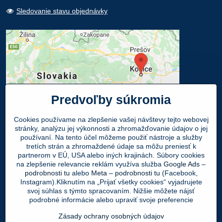
Sledovanie stavu objednávky
Predvoľby súkromia
Cookies používame na zlepšenie vašej návštevy tejto webovej
stránky, analýzu jej výkonnosti a zhromažďovanie údajov o jej
používaní. Na tento účel môžeme použiť nástroje a služby
Osobný odber
tretích strán a zhromaždené údaje sa môžu preniesť k
partnerom v EÚ, USA alebo iných krajinách. Súbory cookies
na zlepšenie relevancie reklám využíva služba
Google Ads –
Navštívte našu predajňu - SHOWROOM
podrobnosti tu
alebo
Meta – podrobnosti tu
(Facebook,
Obuv LEON
, Mlynská 21, 040 01 Košice
Instagram).Kliknutím na „Prijať všetky cookies“ vyjadrujete
svoj súhlas s týmto spracovaním. Nižšie môžete nájsť
Váš Objednaný tovar si môžete
ZADARMO
podrobné informácie alebo upraviť svoje preferencie
vyzdvihnúť v PO - PIA 9:00 - 17:00 hod.
Zásady ochrany osobných údajov