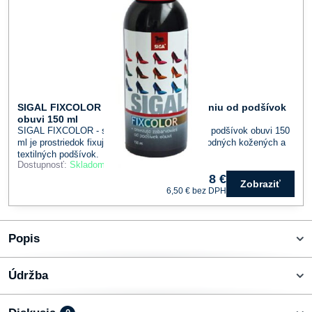
SIGAL FIXCOLOR - sprej proti zafarbovaniu od podšívok
obuvi 150 ml
SIGAL FIXCOLOR - sprej proti zafarbovaniu od podšívok obuvi 150
ml je prostriedok fixujúci farebný pigment u prírodných kožených a
textilných podšívok.
Dostupnosť:
Skladom
8 €
Zobraziť
6,50 €
bez DPH
Popis
Údržba