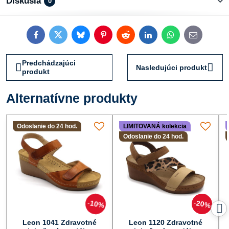
Diskusia
0
Facebook
Twitter
Bluesky
Pinterest
Reddit
LinkedIn
WhatsApp
E-
mail
Predchádzajúci
Nasledujúci produkt
produkt
Alternatívne produkty
Odoslanie do 24 hod.
LIMITOVANÁ kolekcia
Odoslanie do 24 hod.
10%
20%
Leon 1041 Zdravotné
Leon 1120 Zdravotné