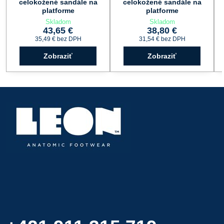
celokožené sandále na
celokožené sandále na
platforme
platforme
Skladom
Skladom
43,65 €
38,80 €
35,49 €
bez DPH
31,54 €
bez DPH
Zobraziť
Zobraziť