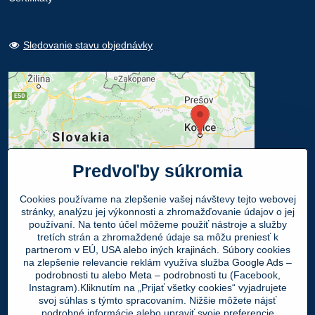
Sledovanie stavu objednávky
Predvoľby súkromia
Cookies používame na zlepšenie vašej návštevy tejto webovej
stránky, analýzu jej výkonnosti a zhromažďovanie údajov o jej
používaní. Na tento účel môžeme použiť nástroje a služby
Osobný odber
tretích strán a zhromaždené údaje sa môžu preniesť k
partnerom v EÚ, USA alebo iných krajinách. Súbory cookies
na zlepšenie relevancie reklám využíva služba
Google Ads –
Navštívte našu predajňu - SHOWROOM
podrobnosti tu
alebo
Meta – podrobnosti tu
(Facebook,
Obuv LEON
, Mlynská 21, 040 01 Košice
Instagram).Kliknutím na „Prijať všetky cookies“ vyjadrujete
svoj súhlas s týmto spracovaním. Nižšie môžete nájsť
Váš Objednaný tovar si môžete
ZADARMO
podrobné informácie alebo upraviť svoje preferencie