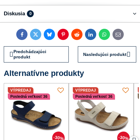
Diskusia
0
Facebook
Twitter
Bluesky
Pinterest
Reddit
LinkedIn
WhatsApp
E-
mail
Predchádzajúci
Nasledujúci produkt
produkt
Alternatívne produkty
VÝPREDAJ
VÝPREDAJ
Posledná veľkosť 36
Posledná veľkosť 36
30%
30%