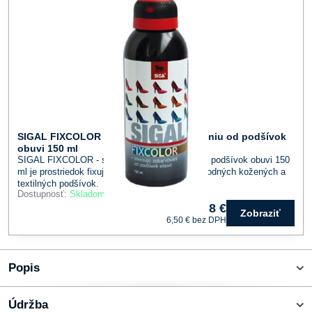
SIGAL FIXCOLOR - sprej proti zafarbovaniu od podšívok
obuvi 150 ml
SIGAL FIXCOLOR - sprej proti zafarbovaniu od podšívok obuvi 150
ml je prostriedok fixujúci farebný pigment u prírodných kožených a
textilných podšívok.
Dostupnosť:
Skladom
8 €
Zobraziť
6,50 €
bez DPH
Popis
Údržba