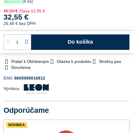
Skladom
(
6
ks)
46,50 €
Zľava
13,95 €
32,55 €
26,46 €
bez DPH
Do košíka
Pridať k Obľúbeným
Otázka k produktu
Strážny pes
Doručenia
EAN:
8605069016812
Výrobca:
Odporúčame
NOVINKA