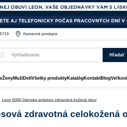
5719
Kamenné predajne
Hľadať
v
Ženy
Muži
Deti
Všetky produkty
Katalóg
Kontakt
Blog
Veľkoo
Leon 5000 Dámska antistres zdravotná kožená obuv
esová zdravotná celokožená 