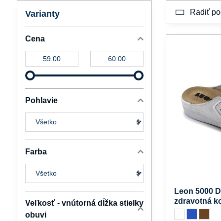
Radiť po
Varianty
Cena
Od:
Do:
Pohlavie
Farba
Leon 5000 D
zdravotná k
Veľkosť - vnútorná dĺžka stielky
Leon 5000 Dámska
biela
Leon 5000 Dá
modrá
Leon 50
hnedá
obuvi