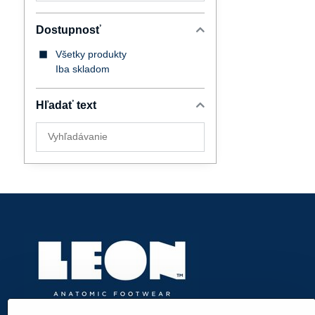
Dostupnosť
Všetky produkty
Iba skladom
Hľadať text
Prehľadať
výsledky
filtra
fulltextom