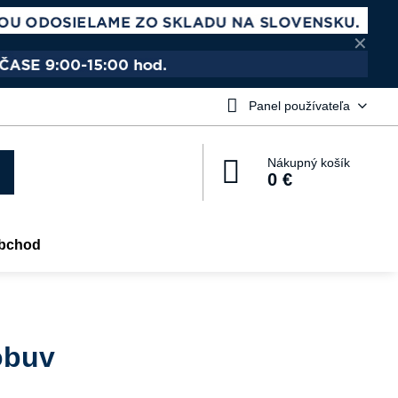
✕
Panel používateľa
Nákupný košík
0 €
bchod
obuv