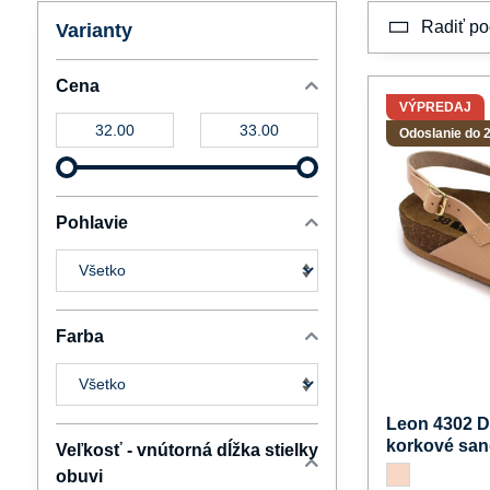
Radiť po
Varianty
Cena
VÝPREDAJ
Od:
Do:
Odoslanie do 2
Pohlavie
Farba
Leon 4302 
korkové san
Veľkosť - vnútorná dĺžka stielky
Leon 4302 Dámske
lososová
obuvi