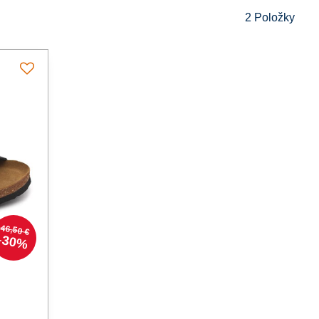
2
Položky
46,50 €
30%
ále čierna - Farba: