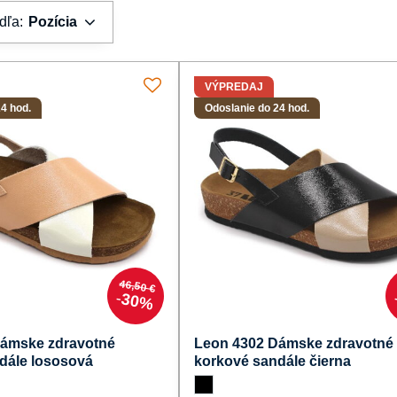
dľa:
Pozícia
VÝPREDAJ
4 hod.
Odoslanie do 24 hod.
46,50 €
30%
Dámske zdravotné
Leon 4302 Dámske zdravotné
dále lososová
korkové sandále čierna
 zdravotné korkové sandále lososová - Farba:
Leon 4302 Dámske zdravotné korkové sand
čierna