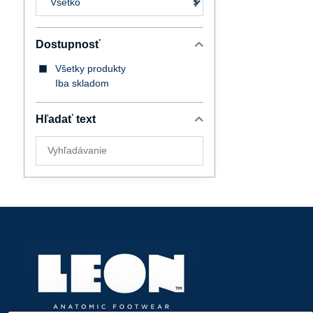
Dostupnosť
Všetky produkty
Iba skladom
Hľadať text
Prehľadať
výsledky
filtra
fulltextom