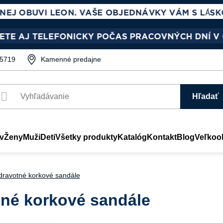
5719
Kamenné predajne
Hľadať
v
Ženy
Muži
Deti
Všetky produkty
Katalóg
Kontakt
Blog
Veľkoo
ravotné korkové sandále
né korkové sandále