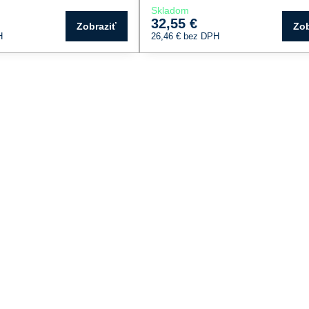
Skladom
32,55 €
Zobraziť
Zob
H
26,46 €
bez DPH