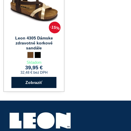
15%
Leon 4305 Dámske
zdravotné korkové
sandále
Leon 4305 Dámske zdravotné korkové sandále - Farba:
hnedá
Leon 4305 Dámske zdravotné korkové sandále - Farba:
čierna
Skladom
39,95 €
32,48 €
bez DPH
Zobraziť