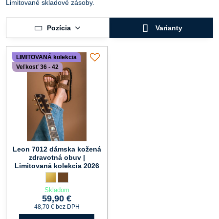
Limitované skladové zásoby.
Pozícia
Varianty
LIMITOVANÁ kolekcia
Veľkosť 36 - 42
Leon 7012 dámska kožená
zdravotná obuv |
Limitovaná kolekcia 2026
Leon 7012 dámska kožená zdravotná obuv | Limitovaná kolekci
zlatá
Leon 7012 dámska kožená zdravotná obuv | Limitovaná kol
hnedá
Skladom
59,90 €
48,70 €
bez DPH