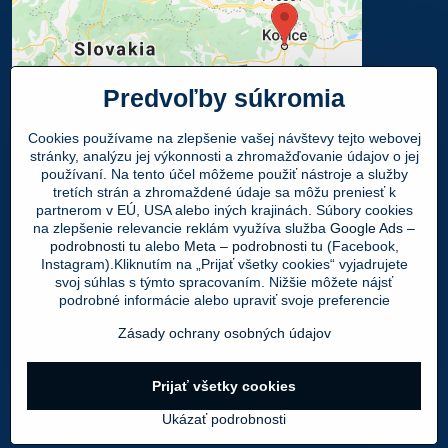
Predvoľby súkromia
Cookies používame na zlepšenie vašej návštevy tejto webovej
stránky, analýzu jej výkonnosti a zhromažďovanie údajov o jej
používaní. Na tento účel môžeme použiť nástroje a služby
Osobný odber
tretích strán a zhromaždené údaje sa môžu preniesť k
partnerom v EÚ, USA alebo iných krajinách. Súbory cookies
na zlepšenie relevancie reklám využíva služba
Google Ads –
Navštívte našu predajňu - SHOWROOM
podrobnosti tu
alebo
Meta – podrobnosti tu
(Facebook,
Obuv LEON
, Mlynská 21, 040 01 Košice
Instagram).Kliknutím na „Prijať všetky cookies“ vyjadrujete
svoj súhlas s týmto spracovaním. Nižšie môžete nájsť
Váš Objednaný tovar si môžete
ZADARMO
podrobné informácie alebo upraviť svoje preferencie
vyzdvihnúť v PO - PIA 9:00 - 17:00 hod.
Zásady ochrany osobných údajov
©
2026
Copyright
Prijať všetky cookies
Predvoľby súkromia
Zásady ochrany osobných údajov
Ukázať podrobnosti
Vytvorené pomocou:
BiznisWeb.sk