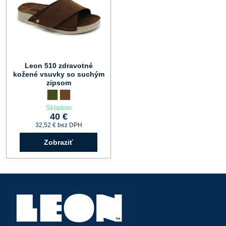
Leon 510 zdravotné
kožené vsuvky so suchým
zipsom
Leon 510 zdravotné kožené vsuvky so suchým zipsom - Farba:
zelená
Leon 510 zdravotné kožené vsuvky so suchým zipsom - Fa
hnedá
Skladom
40 €
32,52 €
bez DPH
Zobraziť