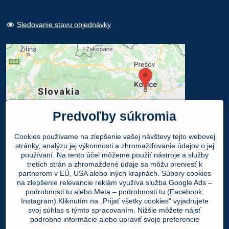
Sledovanie stavu objednávky
Predvoľby súkromia
Cookies používame na zlepšenie vašej návštevy tejto webovej
stránky, analýzu jej výkonnosti a zhromažďovanie údajov o jej
používaní. Na tento účel môžeme použiť nástroje a služby
Osobný odber
tretích strán a zhromaždené údaje sa môžu preniesť k
partnerom v EÚ, USA alebo iných krajinách. Súbory cookies
na zlepšenie relevancie reklám využíva služba
Google Ads –
Navštívte našu predajňu - SHOWROOM
podrobnosti tu
alebo
Meta – podrobnosti tu
(Facebook,
Obuv LEON
, Mlynská 21, 040 01 Košice
Instagram).Kliknutím na „Prijať všetky cookies“ vyjadrujete
svoj súhlas s týmto spracovaním. Nižšie môžete nájsť
Váš Objednaný tovar si môžete
ZADARMO
podrobné informácie alebo upraviť svoje preferencie