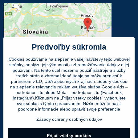
Predvoľby súkromia
Cookies používame na zlepšenie vašej návštevy tejto webovej
stránky, analýzu jej výkonnosti a zhromažďovanie údajov o jej
používaní. Na tento účel môžeme použiť nástroje a služby
Osobný odber
tretích strán a zhromaždené údaje sa môžu preniesť k
partnerom v EÚ, USA alebo iných krajinách. Súbory cookies
na zlepšenie relevancie reklám využíva služba
Google Ads –
Navštívte našu predajňu - SHOWROOM
podrobnosti tu
alebo
Meta – podrobnosti tu
(Facebook,
Obuv LEON
, Mlynská 21, 040 01 Košice
Instagram).Kliknutím na „Prijať všetky cookies“ vyjadrujete
svoj súhlas s týmto spracovaním. Nižšie môžete nájsť
Váš Objednaný tovar si môžete
ZADARMO
podrobné informácie alebo upraviť svoje preferencie
vyzdvihnúť v PO - PIA 9:00 - 17:00 hod.
Zásady ochrany osobných údajov
©
2026
Copyright
Prijať všetky cookies