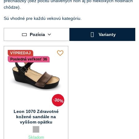
prechádzky (bez pocitu unavených nôh aj po niekoľkých hodinách
chôdze).
Sú vhodné pre každú vekovú kategóriu.
Pozícia
Varianty
VÝPREDAJ
Posledná veľkosť 36
30%
Leon 1070 Zdravotné
kožené sandále na
vyššom opätku
Leon 1070 Zdravotné kožené sandále na vyššom opätku - Fa
sivá
Skladom