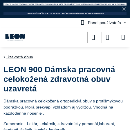
✕
Panel používateľa
Uzavretá obuv
LEON 900 Dámska pracovná
celokožená zdravotná obuv
uzavretá
Dámska pracovná celokožená ortopedická obuv s protišmykovou
podrážkou, ktorá prekvapí vzhľadom aj výdržou. Vhodná na
každodenné nosenie .
Zameranie : Lekár, Lekárnik, zdravotnícky personál,laborant,
študenti, čašník, kuchár, kaderník.