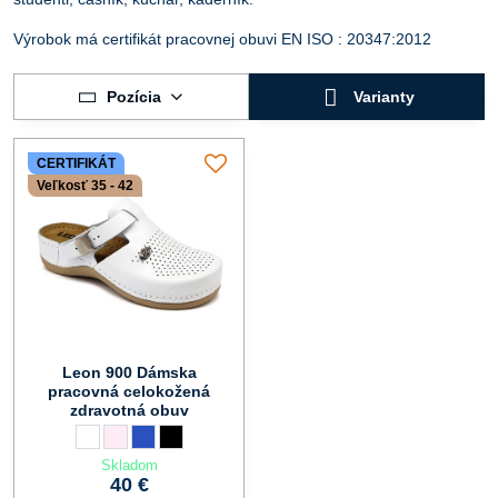
Výrobok má certifikát pracovnej obuvi EN ISO : 20347:2012
Pozícia
Varianty
CERTIFIKÁT
Veľkosť 35 - 42
Leon 900 Dámska
pracovná celokožená
zdravotná obuv
Leon 900 Dámska pracovná celokožená zdravotná obuv - Farba:
biela
Leon 900 Dámska pracovná celokožená zdravotná obuv - Farb
perla
Leon 900 Dámska pracovná celokožená zdravotná obuv - 
modrá
Leon 900 Dámska pracovná celokožená zdravotná obu
čierna
Skladom
40 €