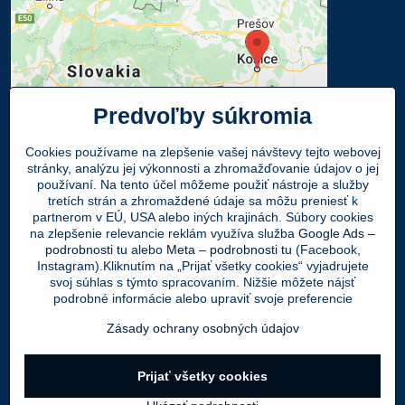
Predvoľby súkromia
Cookies používame na zlepšenie vašej návštevy tejto webovej
stránky, analýzu jej výkonnosti a zhromažďovanie údajov o jej
používaní. Na tento účel môžeme použiť nástroje a služby
Osobný odber
tretích strán a zhromaždené údaje sa môžu preniesť k
partnerom v EÚ, USA alebo iných krajinách. Súbory cookies
na zlepšenie relevancie reklám využíva služba
Google Ads –
Navštívte našu predajňu - SHOWROOM
podrobnosti tu
alebo
Meta – podrobnosti tu
(Facebook,
Obuv LEON
, Mlynská 21, 040 01 Košice
Instagram).Kliknutím na „Prijať všetky cookies“ vyjadrujete
svoj súhlas s týmto spracovaním. Nižšie môžete nájsť
Váš Objednaný tovar si môžete
ZADARMO
podrobné informácie alebo upraviť svoje preferencie
vyzdvihnúť v PO - PIA 9:00 - 17:00 hod.
Zásady ochrany osobných údajov
©
2026
Copyright
Prijať všetky cookies
Predvoľby súkromia
Zásady ochrany osobných údajov