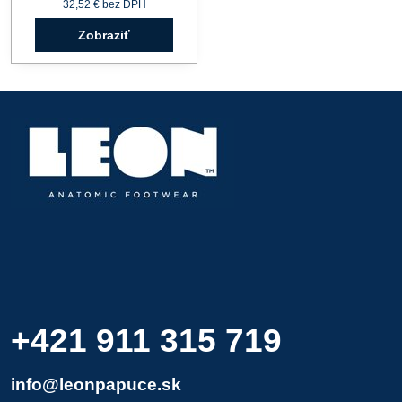
32,52 €
bez DPH
Zobraziť
+421 911 315 719
info@leonpapuce.sk