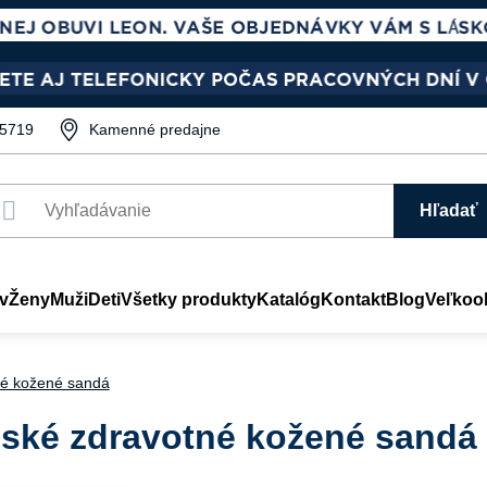
5719
Kamenné predajne
Hľadať
v
Ženy
Muži
Deti
Všetky produkty
Katalóg
Kontakt
Blog
Veľkoo
né kožené sandá
ské zdravotné kožené sandá