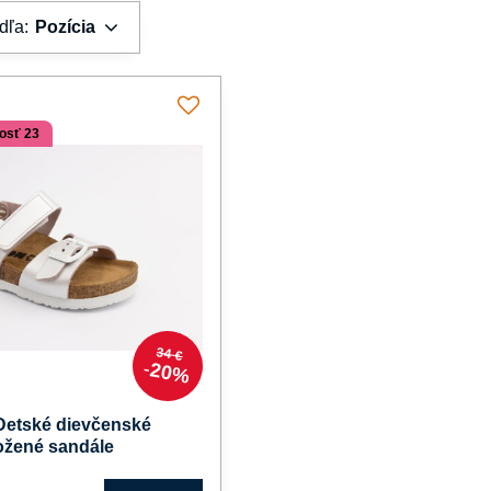
dľa:
Pozícia
osť 23
34 €
20%
Detské dievčenské
ožené sandále