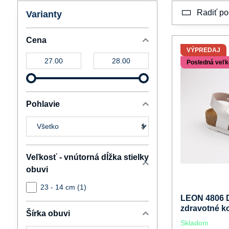
Radiť po
Varianty
Cena
VÝPREDAJ
Od:
Do:
Posledná veľk
Pohlavie
Veľkosť - vnútorná dĺžka stielky
obuvi
23 - 14 cm (1)
LEON 4806 
zdravotné k
Šírka obuvi
Skladom