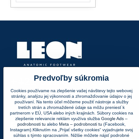
filtra
fulltextom
Predvoľby súkromia
+421 911 315 719
Cookies používame na zlepšenie vašej návštevy tejto webovej
info@leonpapuce.sk
stránky, analýzu jej výkonnosti a zhromažďovanie údajov o jej
používaní. Na tento účel môžeme použiť nástroje a služby
tretích strán a zhromaždené údaje sa môžu preniesť k
Nájdete nás aj tu:
partnerom v EÚ, USA alebo iných krajinách. Súbory cookies na
zlepšenie relevancie reklám využíva služba
Google Ads –
Facebook
Instagram
Youtube
podrobnosti tu
alebo
Meta – podrobnosti tu
(Facebook,
Instagram).Kliknutím na „Prijať všetky cookies“ vyjadrujete svoj
súhlas s týmto spracovaním. Nižšie môžete nájsť podrobné