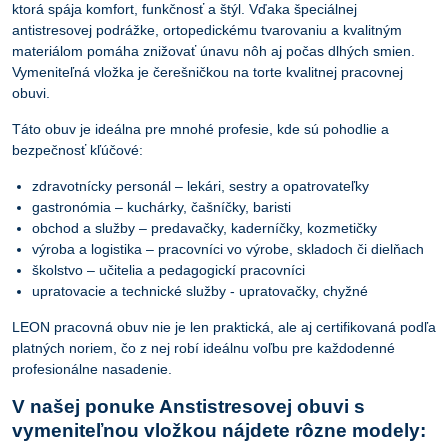
ktorá spája komfort, funkčnosť a štýl. Vďaka špeciálnej
antistresovej podrážke, ortopedickému tvarovaniu a kvalitným
materiálom pomáha znižovať únavu nôh aj počas dlhých smien.
Vymeniteľná vložka je čerešničkou na torte kvalitnej pracovnej
obuvi.
Táto obuv je ideálna pre mnohé profesie, kde sú pohodlie a
bezpečnosť kľúčové:
zdravotnícky personál – lekári, sestry a opatrovateľky
gastronómia – kuchárky, čašníčky, baristi
obchod a služby – predavačky, kaderníčky, kozmetičky
výroba a logistika – pracovníci vo výrobe, skladoch či dielňach
školstvo – učitelia a pedagogickí pracovníci
upratovacie a technické služby - upratovačky, chyžné
LEON pracovná obuv nie je len praktická, ale aj certifikovaná podľa
platných noriem, čo z nej robí ideálnu voľbu pre každodenné
profesionálne nasadenie.
V našej ponuke Anstistresovej obuvi s
vymeniteľnou vložkou nájdete rôzne modely: