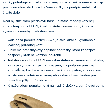
vložky potrebujete nosiť v pracovnej obuvi, avšak je nemožné nájsť
pracovnú obuv, do ktorej by Vám vložky na predpis sedeli, tak
čítajte ďalej.
Radi by sme Vám predstavili naše unikátne modely koženej
zdravotnej obuvi LEON, kolekciu
Antistresová obuv
, ktorá je
výnimočná mnohými vlastnosťami:
Celá naša ponuka obuvi LEON je celokožená, vyrobená z
kvalitnej prírodnej kože.
Obuv má protišmykový doplnok podrážky, ktorá zabezpečí
bezpečný krok na každom povrchu.
Antistresová obuv LEON
má vyberateľnú a vymeniteľnú vložku,
ktorá je vyrobená z pamäťovej peny na podporu priečnej
a pozdĺžnej klenby a tiež má srdiečko pod pätou, vďaka čomu
je táto naša kolekcia koženej zdravotnej obuvi vhodná pre
bolestivé päty a pätovú ostrohu.
K našej obuvi ponúkame aj náhradné vložky z pamäťovej peny.