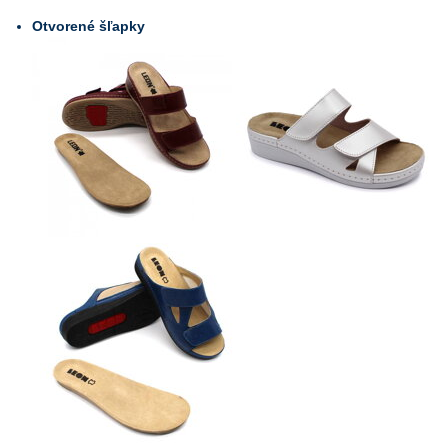
Otvorené šľapky