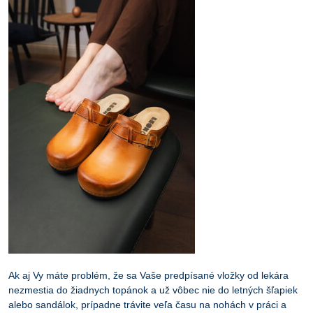
Ak aj Vy máte problém, že sa Vaše predpísané vložky od lekára
nezmestia do žiadnych topánok a už vôbec nie do letných šľapiek
alebo sandálok, prípadne trávite veľa času na nohách v práci a