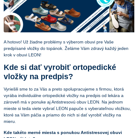
A hotovo! Už žiadne problémy s výberom obuvi pre Vaše
predpísané vložky do topánok. Želáme Vám zdravý každý jeden
krok v obuvi LEON!
Kde si dať vyrobiť ortopedické
vložky na predpis?
Vyriešili sme to za Vás a preto spolupracujeme s firmou, ktorá
vyrába individuálne ortopedické vložky na predpis od lekára a
zároveň má v ponuke aj Antistresovú obuv LEON. Na jednom
mieste si teda viete vybrať LEON papuče s vyberateľnou vložkou,
ktoré sa Vám páčia a priamo do nich si dať vyrobiť vložky na
mieru.
Kde takéto merné miesta s ponukou Antistresovej obuvi