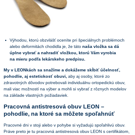
Výhodou, ktorú obzvlášť oceníte pri špeciálnych problémoch
alebo deformitách chodidla je, že táto
naša vložka sa dá
úplne vybrať a nahradiť vložkou, ktorú Vám vyrobia
na mieru podľa lekárskeho predpisu.
My v LEONkách sa snažíme a dokážeme skĺbiť účelnosť,
pohodlie, aj estetickosť obuvi,
aby aj osoby, ktoré zo
zdravotných dôvodov potrebovali individuálnu ortopedickú obuv,
mali viac možností na výber a mohli si vybrať z rôznych modelov
na základe vlastných požiadaviek.
Pracovná antistresová obuv LEON –
pohodlie, na ktoré sa môžete spoľahnúť
Pracovné dni v stoji alebo v pohybe si vyžadujú spoľahlivú obuv.
Práve preto je tu pracovná antistresová obuv LEON s certifikátom,