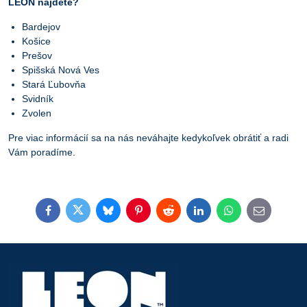
LEON nájdete?
Bardejov
Košice
Prešov
Spišská Nová Ves
Stará Ľubovňa
Svidník
Zvolen
Pre viac informácií sa na nás neváhajte kedykoľvek obrátiť a radi
Vám poradíme.
Facebook
Twitter
Bluesky
Pinterest
Reddit
LinkedIn
WhatsApp
E-
mail