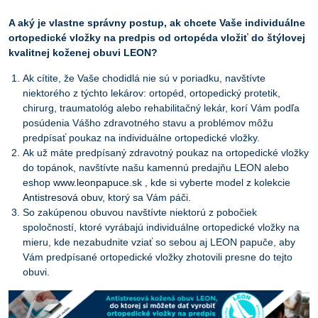
A aký je vlastne správny postup, ak chcete Vaše individuálne
ortopedické vložky na predpis od ortopéda vložiť do štýlovej
kvalitnej koženej obuvi LEON?
Ak cítite, že Vaše chodidlá nie sú v poriadku, navštívte
niektorého z týchto lekárov: ortopéd, ortopedický protetik,
chirurg, traumatológ alebo rehabilitačný lekár, korí Vám podľa
posúdenia Vášho zdravotného stavu a problémov môžu
predpísať poukaz na individuálne ortopedické vložky.
Ak už máte predpísaný zdravotný poukaz na ortopedické vložky
do topánok, navštívte našu kamennú predajňu LEON alebo
eshop
www.leonpapuce.sk
,
kde si vyberte model z kolekcie
Antistresová obuv
, ktorý sa Vám páči.
So zakúpenou obuvou navštívte niektorú z pobočiek
spoločností, ktoré vyrábajú individuálne ortopedické vložky na
mieru, kde nezabudnite vziať so sebou aj LEON papuče, aby
Vám predpísané ortopedické vložky zhotovili presne do tejto
obuvi.