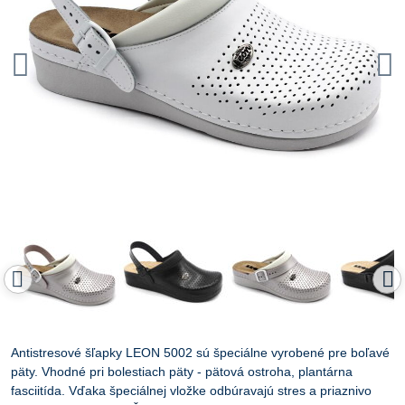
Antistresové šľapky LEON 5002 sú špeciálne vyrobené pre boľavé
päty. Vhodné pri bolestiach päty - pätová ostroha, plantárna
fasciitída. Vďaka špeciálnej vložke odbúravajú stres a priaznivo