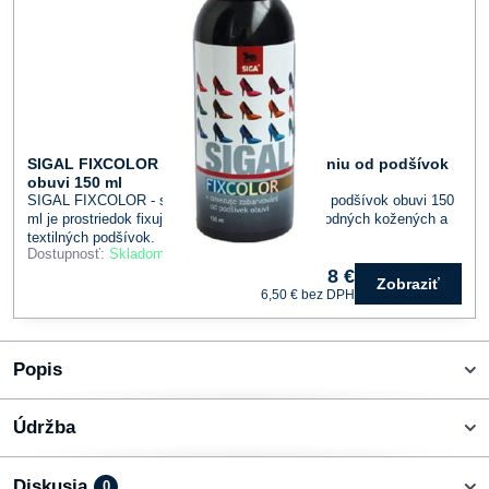
SIGAL FIXCOLOR - sprej proti zafarbovaniu od podšívok
obuvi 150 ml
SIGAL FIXCOLOR - sprej proti zafarbovaniu od podšívok obuvi 150
ml je prostriedok fixujúci farebný pigment u prírodných kožených a
textilných podšívok.
Dostupnosť:
Skladom
8 €
Zobraziť
6,50 €
bez DPH
Popis
Údržba
Diskusia
0