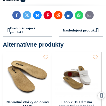
Facebook
Twitter
Bluesky
Pinterest
Reddit
LinkedIn
WhatsApp
E-
mail
Predchádzajúci
Nasledujúci produkt
produkt
Alternatívne produkty
Náhradné vložky do obuvi
Leon 2019 Dámska
LEON
zdravotná celokožená