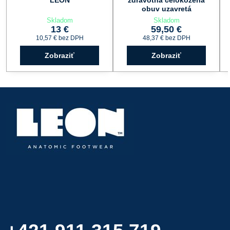
obuv uzavretá
Skladom
Skladom
13 €
59,50 €
10,57 €
bez DPH
48,37 €
bez DPH
Zobraziť
Zobraziť