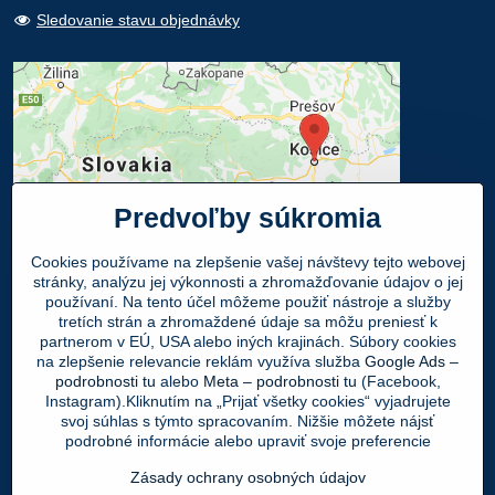
Sledovanie stavu objednávky
Predvoľby súkromia
Cookies používame na zlepšenie vašej návštevy tejto webovej
stránky, analýzu jej výkonnosti a zhromažďovanie údajov o jej
používaní. Na tento účel môžeme použiť nástroje a služby
Osobný odber
tretích strán a zhromaždené údaje sa môžu preniesť k
partnerom v EÚ, USA alebo iných krajinách. Súbory cookies
na zlepšenie relevancie reklám využíva služba
Google Ads –
Navštívte našu predajňu - SHOWROOM
podrobnosti tu
alebo
Meta – podrobnosti tu
(Facebook,
Obuv LEON
, Mlynská 21, 040 01 Košice
Instagram).Kliknutím na „Prijať všetky cookies“ vyjadrujete
svoj súhlas s týmto spracovaním. Nižšie môžete nájsť
Váš Objednaný tovar si môžete
ZADARMO
podrobné informácie alebo upraviť svoje preferencie
vyzdvihnúť v PO - PIA 9:00 - 17:00 hod.
Zásady ochrany osobných údajov