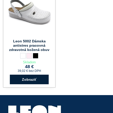
Leon 5002 Dámska
antistres pracovná
zdravotná kožená obuv
Leon 5002 Dámska antistres pracovná zdravotná kožená obuv - F
biela
Leon 5002 Dámska antistres pracovná zdravotná kožená obuv
perla
Leon 5002 Dámska antistres pracovná zdravotná kožená
čierna
Skladom
48 €
39,02 €
bez DPH
Zobraziť