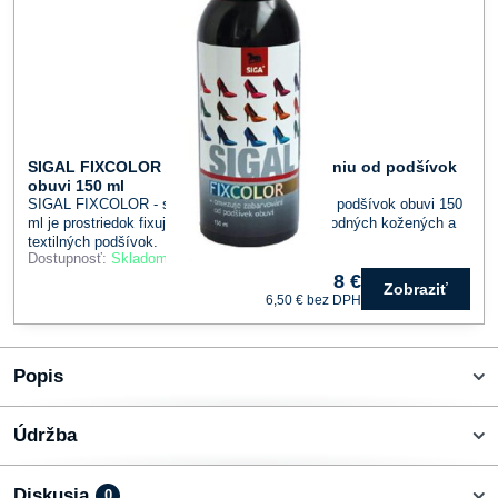
SIGAL FIXCOLOR - sprej proti zafarbovaniu od podšívok
obuvi 150 ml
SIGAL FIXCOLOR - sprej proti zafarbovaniu od podšívok obuvi 150
ml je prostriedok fixujúci farebný pigment u prírodných kožených a
textilných podšívok.
Dostupnosť:
Skladom
8 €
Zobraziť
6,50 €
bez DPH
Popis
Údržba
Diskusia
0