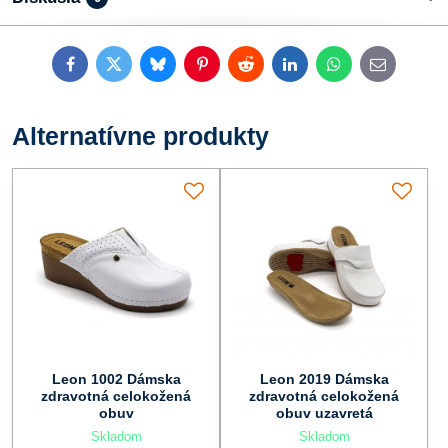
Facebook
Twitter
Bluesky
Pinterest
Reddit
LinkedIn
WhatsApp
E-
mail
Alternatívne produkty
Leon 1002 Dámska
Leon 2019 Dámska
zdravotná celokožená
zdravotná celokožená
obuv
obuv uzavretá
Skladom
Skladom