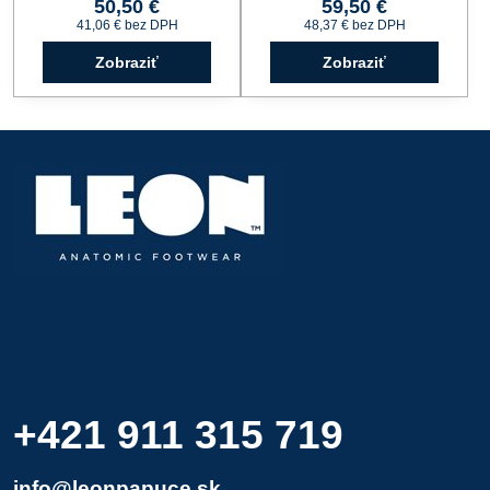
50,50 €
59,50 €
41,06 €
bez DPH
48,37 €
bez DPH
Zobraziť
Zobraziť
+421 911 315 719
info@leonpapuce.sk