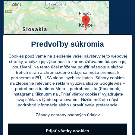
Predvoľby súkromia
Cookies používame na zlepšenie vašej návštevy tejto webovej
stránky, analýzu jej výkonnosti a zhromažďovanie údajov o jej
používaní. Na tento účel môžeme použiť nástroje a služby
Osobný odber
tretích strán a zhromaždené údaje sa môžu preniesť k
partnerom v EÚ, USA alebo iných krajinách. Súbory cookies
na zlepšenie relevancie reklám využíva služba
Google Ads –
Navštívte našu predajňu - SHOWROOM
podrobnosti tu
alebo
Meta – podrobnosti tu
(Facebook,
Obuv LEON
, Mlynská 21, 040 01 Košice
Instagram).Kliknutím na „Prijať všetky cookies“ vyjadrujete
svoj súhlas s týmto spracovaním. Nižšie môžete nájsť
Váš Objednaný tovar si môžete
ZADARMO
podrobné informácie alebo upraviť svoje preferencie
vyzdvihnúť v PO - PIA 9:00 - 17:00 hod.
Zásady ochrany osobných údajov
©
2026
Copyright
Prijať všetky cookies