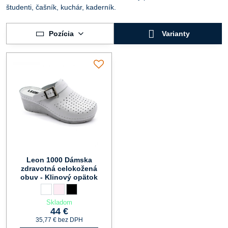
študenti, čašník, kuchár, kaderník.
Pozícia
Varianty
Leon 1000 Dámska
zdravotná celokožená
obuv - Klinový opätok
Leon 1000 Dámska zdravotná celokožená obuv - Klinový opätok -
biela
Leon 1000 Dámska zdravotná celokožená obuv - Klinový opät
perla
Leon 1000 Dámska zdravotná celokožená obuv - Klinový 
čierna
Skladom
44 €
35,77 €
bez DPH