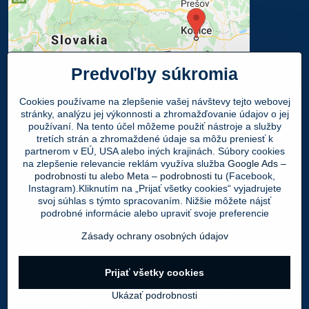
Predvoľby súkromia
Cookies používame na zlepšenie vašej návštevy tejto webovej
stránky, analýzu jej výkonnosti a zhromažďovanie údajov o jej
používaní. Na tento účel môžeme použiť nástroje a služby
Osobný odber
tretích strán a zhromaždené údaje sa môžu preniesť k
partnerom v EÚ, USA alebo iných krajinách. Súbory cookies
na zlepšenie relevancie reklám využíva služba
Google Ads –
Navštívte našu predajňu - SHOWROOM
podrobnosti tu
alebo
Meta – podrobnosti tu
(Facebook,
Obuv LEON
, Mlynská 21, 040 01 Košice
Instagram).Kliknutím na „Prijať všetky cookies“ vyjadrujete
svoj súhlas s týmto spracovaním. Nižšie môžete nájsť
Váš Objednaný tovar si môžete
ZADARMO
podrobné informácie alebo upraviť svoje preferencie
vyzdvihnúť v PO - PIA 9:00 - 17:00 hod.
Zásady ochrany osobných údajov
©
2026
Copyright
Prijať všetky cookies
Predvoľby súkromia
Zásady ochrany osobných údajov
Ukázať podrobnosti
Vytvorené pomocou:
BiznisWeb.sk