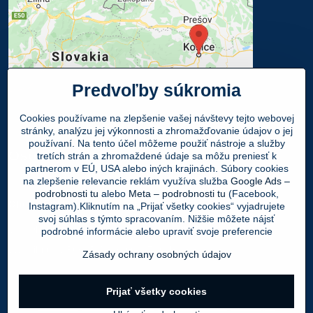
Predvoľby súkromia
Cookies používame na zlepšenie vašej návštevy tejto webovej
stránky, analýzu jej výkonnosti a zhromažďovanie údajov o jej
používaní. Na tento účel môžeme použiť nástroje a služby
Osobný odber
tretích strán a zhromaždené údaje sa môžu preniesť k
partnerom v EÚ, USA alebo iných krajinách. Súbory cookies
na zlepšenie relevancie reklám využíva služba
Google Ads –
Navštívte našu predajňu - SHOWROOM
podrobnosti tu
alebo
Meta – podrobnosti tu
(Facebook,
Obuv LEON
, Mlynská 21, 040 01 Košice
Instagram).Kliknutím na „Prijať všetky cookies“ vyjadrujete
svoj súhlas s týmto spracovaním. Nižšie môžete nájsť
Váš Objednaný tovar si môžete
ZADARMO
podrobné informácie alebo upraviť svoje preferencie
vyzdvihnúť v PO - PIA 9:00 - 17:00 hod.
Zásady ochrany osobných údajov
Prijať všetky cookies
©
2026
Copyright
Predvoľby súkromia
Zásady ochrany osobných údajov