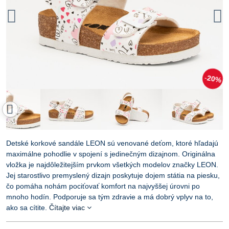
20%
Detské korkové sandále LEON sú venované deťom, ktoré hľadajú
maximálne pohodlie v spojení s jedinečným dizajnom. Originálna
vložka je najdôležitejším prvkom všetkých modelov značky LEON.
Jej starostlivo premyslený dizajn poskytuje dojem státia na piesku,
čo pomáha nohám pociťovať komfort na najvyššej úrovni po
mnoho hodín. Podporuje sa tým zdravie a má dobrý vplyv na to,
ako sa cítite.
Čítajte viac