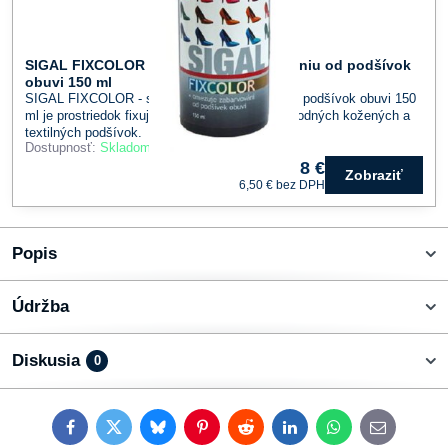
SIGAL FIXCOLOR - sprej proti zafarbovaniu od podšívok
obuvi 150 ml
SIGAL FIXCOLOR - sprej proti zafarbovaniu od podšívok obuvi 150
ml je prostriedok fixujúci farebný pigment u prírodných kožených a
textilných podšívok.
Dostupnosť:
Skladom
8 €
Zobraziť
6,50 €
bez DPH
Popis
Údržba
Diskusia
0
Facebook
Twitter
Bluesky
Pinterest
Reddit
LinkedIn
WhatsApp
E-
mail