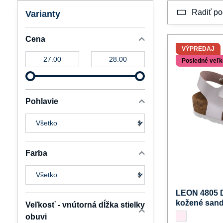
Radiť po
Varianty
Cena
VÝPREDAJ
Od:
Do:
Posledné veľko
Pohlavie
Farba
LEON 4805 D
kožené sand
Veľkosť - vnútorná dĺžka stielky
LEON 4805 Dievče
perla
obuvi