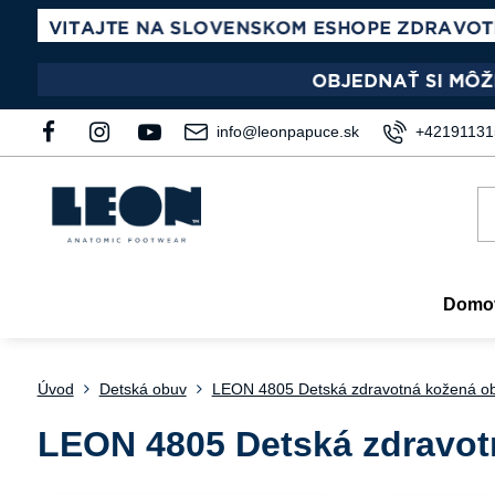
info@leonpapuce.sk
+42191131
Domo
Úvod
Detská obuv
LEON 4805 Detská zdravotná kožená o
LEON 4805 Detská zdravot