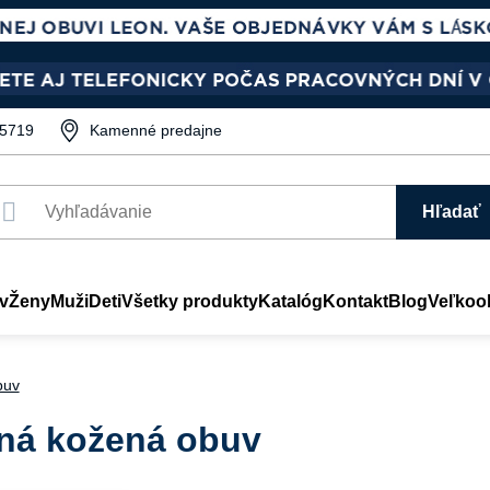
5719
Kamenné predajne
Hľadať
v
Ženy
Muži
Deti
Všetky produkty
Katalóg
Kontakt
Blog
Veľkoo
buv
ná kožená obuv