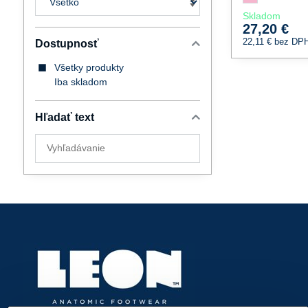
Skladom
27,20 €
22,11 €
bez DP
Dostupnosť
Všetky produkty
Iba skladom
Hľadať text
Prehľadať
výsledky
filtra
fulltextom