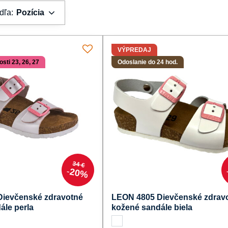
dľa:
Pozícia
VÝPREDAJ
sti 23, 26, 27
Odoslanie do 24 hod.
34 €
20%
ievčenské zdravotné
LEON 4805 Dievčenské zdrav
ále perla
kožené sandále biela
nské zdravotné kožené sandále perla - Farba:
LEON 4805 Dievčenské zdravotné kožené 
biela