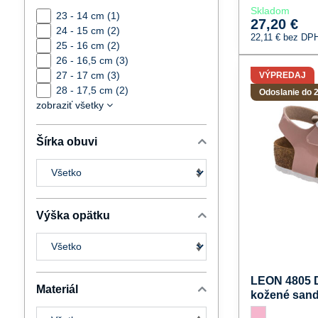
Skladom
23 - 14 cm (1)
27,20 €
24 - 15 cm (2)
22,11 €
bez DP
25 - 16 cm (2)
26 - 16,5 cm (3)
27 - 17 cm (3)
VÝPREDAJ
28 - 17,5 cm (2)
Odoslanie do 2
zobraziť všetky
Šírka obuvi
Výška opätku
LEON 4805 D
Materiál
kožené sand
LEON 4805 Dievč
ružová