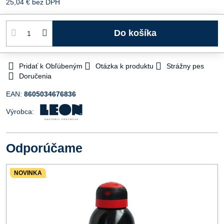
25,04 €
bez DPH
Do košíka
Pridať k Obľúbeným
Otázka k produktu
Strážny pes
Doručenia
EAN:
8605034676836
Výrobca:
Odporúčame
NOVINKA