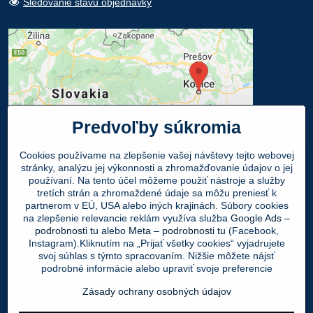
Sledovanie stavu objednávky
Predvoľby súkromia
Cookies používame na zlepšenie vašej návštevy tejto webovej
stránky, analýzu jej výkonnosti a zhromažďovanie údajov o jej
používaní. Na tento účel môžeme použiť nástroje a služby
Osobný odber
tretích strán a zhromaždené údaje sa môžu preniesť k
partnerom v EÚ, USA alebo iných krajinách. Súbory cookies
na zlepšenie relevancie reklám využíva služba
Google Ads –
Navštívte našu predajňu - SHOWROOM
podrobnosti tu
alebo
Meta – podrobnosti tu
(Facebook,
Obuv LEON
, Mlynská 21, 040 01 Košice
Instagram).Kliknutím na „Prijať všetky cookies“ vyjadrujete
svoj súhlas s týmto spracovaním. Nižšie môžete nájsť
Váš Objednaný tovar si môžete
ZADARMO
podrobné informácie alebo upraviť svoje preferencie
vyzdvihnúť v PO - PIA 9:00 - 17:00 hod.
Zásady ochrany osobných údajov