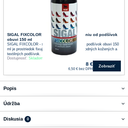
SIGAL FIXCOLOR - sprej proti zafarbovaniu od podšívok
obuvi 150 ml
SIGAL FIXCOLOR - sprej proti zafarbovaniu od podšívok obuvi 150
ml je prostriedok fixujúci farebný pigment u prírodných kožených a
textilných podšívok.
Dostupnosť:
Skladom
8 €
Zobraziť
6,50 €
bez DPH
Popis
Údržba
Diskusia
0