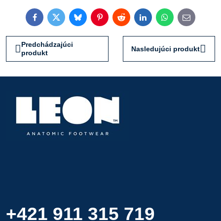
Facebook
Twitter
Bluesky
Pinterest
Reddit
LinkedIn
WhatsApp
E-
mail
Predchádzajúci
Nasledujúci produkt
produkt
+421 911 315 719