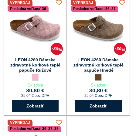
VÝPREDAJ
VÝPREDAJ
Posledná veľkosť 36
Posledné veľkosti 36, 37
30%
30%
LEON 4260 Dámske
LEON 4260 Dámske
zdravotné korkové teplé
zdravotné korkové teplé
papuče Ružové
papuče Hnedé
LEON 4260 Dámske zdravotné korkové teplé papuče Ružové 
ružová
LEON 4260 Dámske zdr
hnedá
Skladom
Skladom
30,80 €
30,80 €
25,04 €
bez DPH
25,04 €
bez DPH
Zobraziť
Zobraziť
VÝPREDAJ
Posledné veľkosti 36, 37, 38