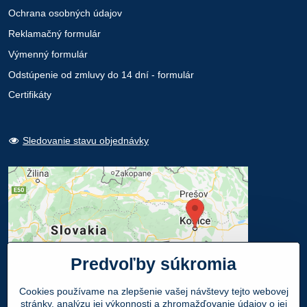
Ochrana osobných údajov
Reklamačný formulár
Výmenný formulár
Odstúpenie od zmluvy do 14 dní - formulár
Certifikáty
Sledovanie stavu objednávky
Predvoľby súkromia
Cookies používame na zlepšenie vašej návštevy tejto webovej
stránky, analýzu jej výkonnosti a zhromažďovanie údajov o jej