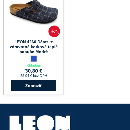
30%
LEON 4260 Dámske
zdravotné korkové teplé
papuče Modré
LEON 4260 Dámske zdravotné korkové teplé papuče Modré -
modrá
Skladom
30,80 €
25,04 €
bez DPH
Zobraziť