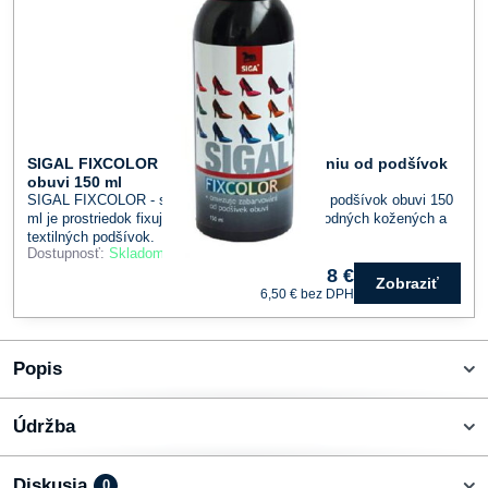
SIGAL FIXCOLOR - sprej proti zafarbovaniu od podšívok
obuvi 150 ml
SIGAL FIXCOLOR - sprej proti zafarbovaniu od podšívok obuvi 150
ml je prostriedok fixujúci farebný pigment u prírodných kožených a
textilných podšívok.
Dostupnosť:
Skladom
8 €
Zobraziť
6,50 €
bez DPH
Popis
Údržba
Diskusia
0