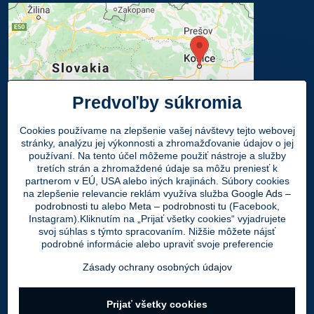
Predvoľby súkromia
Cookies používame na zlepšenie vašej návštevy tejto webovej
stránky, analýzu jej výkonnosti a zhromažďovanie údajov o jej
používaní. Na tento účel môžeme použiť nástroje a služby
Osobný odber
tretích strán a zhromaždené údaje sa môžu preniesť k
partnerom v EÚ, USA alebo iných krajinách. Súbory cookies
na zlepšenie relevancie reklám využíva služba
Google Ads –
Navštívte našu predajňu - SHOWROOM
podrobnosti tu
alebo
Meta – podrobnosti tu
(Facebook,
Obuv LEON
, Mlynská 21, 040 01 Košice
Instagram).Kliknutím na „Prijať všetky cookies“ vyjadrujete
svoj súhlas s týmto spracovaním. Nižšie môžete nájsť
Váš Objednaný tovar si môžete
ZADARMO
podrobné informácie alebo upraviť svoje preferencie
vyzdvihnúť v PO - PIA 9:00 - 17:00 hod.
Zásady ochrany osobných údajov
©
2026
Copyright
Prijať všetky cookies