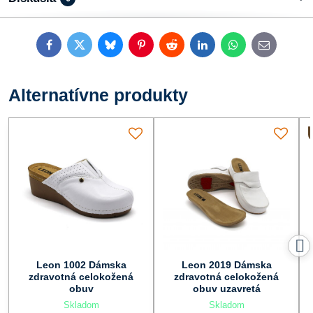
Facebook
Twitter
Bluesky
Pinterest
Reddit
LinkedIn
WhatsApp
E-
mail
Alternatívne produkty
Leon 1002 Dámska
Leon 2019 Dámska
zdravotná celokožená
zdravotná celokožená
obuv
obuv uzavretá
Skladom
Skladom