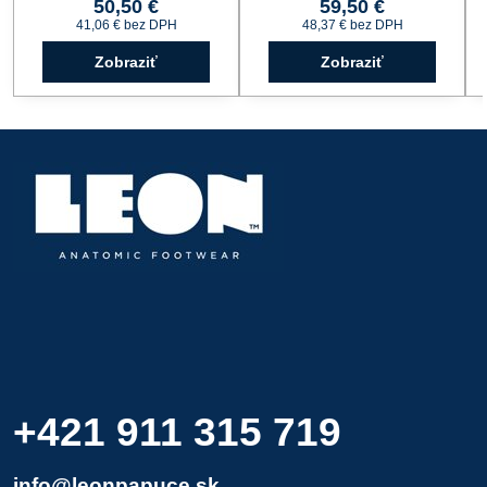
50,50 €
59,50 €
41,06 €
bez DPH
48,37 €
bez DPH
Zobraziť
Zobraziť
+421 911 315 719
info@leonpapuce.sk