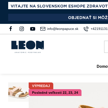
info@leonpapuce.sk
+42191131
Domo
VÝPREDAJ
Posledné veľkosti 22, 23, 24