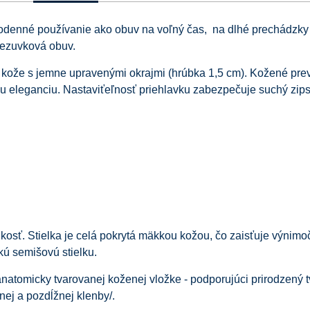
dodenné používanie ako obuv na voľný čas, na dlhé prechádzky
rezuvková obuv.
ej kože s jemne upravenými okrajmi (hrúbka 1,5 cm). Kožené pr
u eleganciu. Nastaviťeľnosť priehlavku zabezpečuje suchý zips
hkosť. Stielka je celá pokrytá mäkkou kožou, čo zaisťuje výnimo
ú semišovú stielku.
natomicky tvarovanej koženej vložke - podporujúci prirodzený t
nej a pozdĺžnej klenby/.