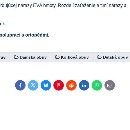
orbujúcej nárazy EVA hmoty. Rozdelí zaťaženie a tlmí nárazy a
vok
polupráci s ortopédmi.
buv
Dámska obuv
Korková obuv
Detská obuv
Facebook
Twitter
Bluesky
Pinterest
Reddit
LinkedIn
WhatsApp
E-
mail