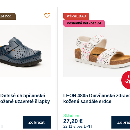
 24 hod.
VÝPREDAJ
Posledná veľkosť 24
3
2
Detské chlapčenské
LEON 4805 Dievčenské zdrav
kožené uzavreté šľapky
kožené sandále srdce
Skladom
27,20 €
Zobraziť
Zobraz
PH
22,11 €
bez DPH