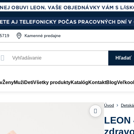
5719
Kamenné predajne
Hľadať
v
Ženy
Muži
Deti
Všetky produkty
Katalóg
Kontakt
Blog
Veľkoo
Úvod
Detská
LEON 
zdravo