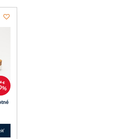
4 €
0%
otné
iť