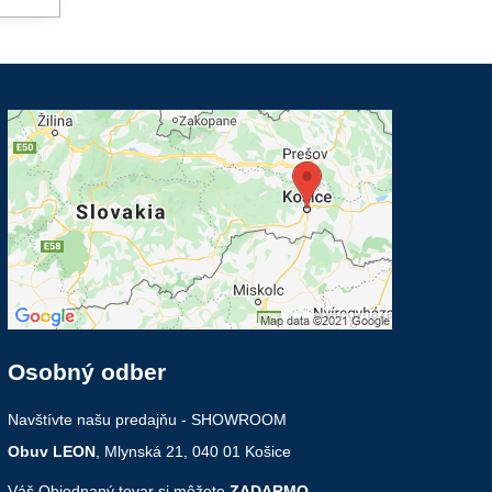
Osobný odber
Navštívte našu predajňu - SHOWROOM
Obuv LEON
, Mlynská 21, 040 01 Košice
Váš Objednaný tovar si môžete
ZADARMO