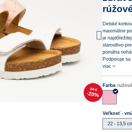
rúžov
Detské korko
maximálne poh
je najdôležit
starostlivo pr
pomáha nohám 
Podporuje sa t
viac
Farba
34 €
20%
Veľkosť - vnú
22 - 13,5 c