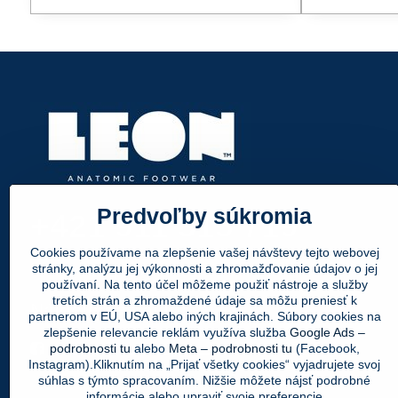
Predvoľby súkromia
+421 911 315 719
Cookies používame na zlepšenie vašej návštevy tejto webovej
info@leonpapuce.sk
stránky, analýzu jej výkonnosti a zhromažďovanie údajov o jej
používaní. Na tento účel môžeme použiť nástroje a služby
tretích strán a zhromaždené údaje sa môžu preniesť k
Nájdete nás aj tu:
partnerom v EÚ, USA alebo iných krajinách. Súbory cookies na
zlepšenie relevancie reklám využíva služba
Google Ads –
Facebook
Instagram
Youtube
podrobnosti tu
alebo
Meta – podrobnosti tu
(Facebook,
Instagram).Kliknutím na „Prijať všetky cookies“ vyjadrujete svoj
súhlas s týmto spracovaním. Nižšie môžete nájsť podrobné
informácie alebo upraviť svoje preferencie