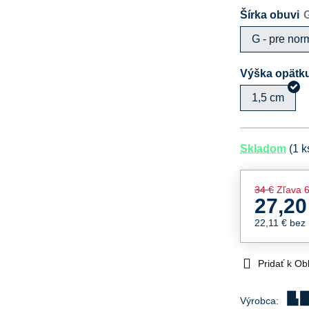
Šírka obuvi
G - pre nor
Výška opätk
1,5 cm
Skladom
(
1
k
34 €
Zľava
6
27,20
22,11 €
bez
Pridať k O
Výrobca: