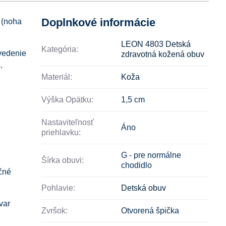
Doplnkové informácie
 (noha
LEON 4803 Detská
Kategória:
evedenie
zdravotná kožená obuv
.
Materiál:
Koža
Výška Opätku:
1,5 cm
Nastaviteľnosť
Áno
priehlavku:
G - pre normálne
Šírka obuvi:
chodidlo
čné
Pohlavie:
Detská obuv
var
Zvršok:
Otvorená špička