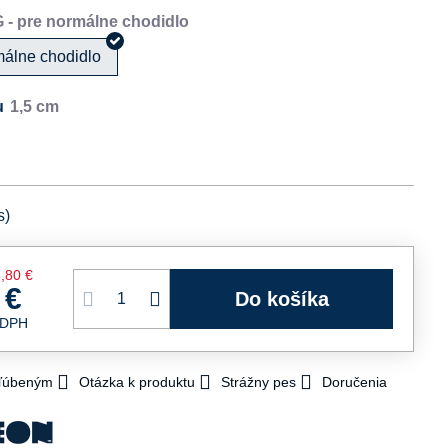
málne chodidlo
u
s)
,80 €
 €
Do košíka
 DPH
bľúbeným
Otázka k produktu
Strážny pes
Doručenia