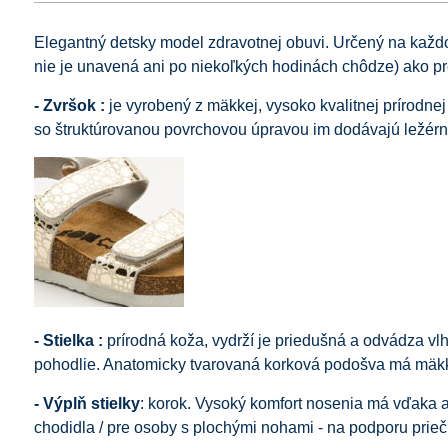
Elegantný detsky model zdravotnej obuvi. Určený na kaž
nie je unavená ani po niekoľkých hodinách chôdze) ako p
- Zvršok :
je vyrobený z mäkkej, vysoko kvalitnej prírodn
so štruktúrovanou povrchovou úpravou im dodávajú ležérn
- Stielka :
prírodná koža, vydrží je priedušná a odvádza vl
pohodlie. Anatomicky tvarovaná korková podošva má mäkk
- Výplň stielky
: korok. Vysoký komfort nosenia má vďaka a
chodidla / pre osoby s plochými nohami - na podporu prieč