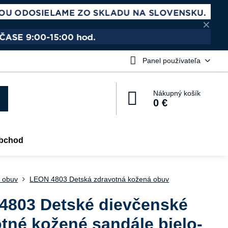
✕
Panel používateľa
Nákupný košík
0 €
bchod
 obuv
LEON 4803 Detská zdravotná kožená obuv
4803 Detské dievčenské
tné kožené sandále bielo-