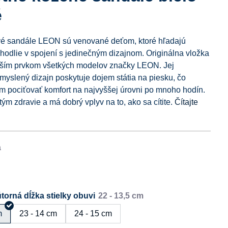
é
vé sandále LEON sú venované deťom, ktoré hľadajú
odlie v spojení s jedinečným dizajnom. Originálna vložka
ejším prvkom všetkých modelov značky LEON. Jej
emyslený dizajn poskytuje dojem státia na piesku, čo
pociťovať komfort na najvyššej úrovni po mnoho hodín.
ým zdravie a má dobrý vplyv na to, ako sa cítite.
Čítajte
torná dĺžka stielky obuvi
m
23 - 14 cm
24 - 15 cm