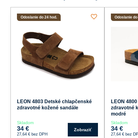
Odoslanie do 24 hod.
Odoslanie do
LEON 4803 Detské chlapčenské
LEON 4800 
zdravotné kožené sandále
zdravotné 
modré
Skladom
Skladom
34 €
34 €
Zobraziť
27,64 €
bez DPH
27,64 €
bez D