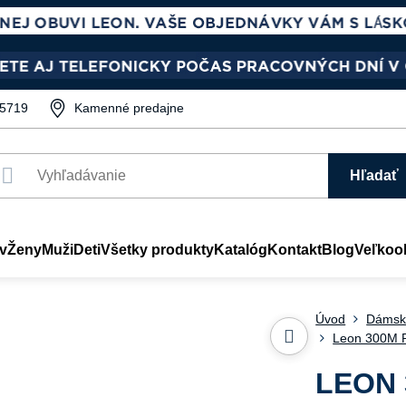
5719
Kamenné predajne
Hľadať
v
Ženy
Muži
Deti
Všetky produkty
Katalóg
Kontakt
Blog
Veľkoo
Úvod
Dámsk
Leon 300M P
LEON 