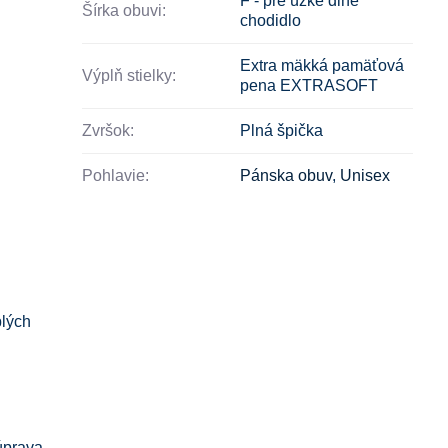
F - pre úzke dlhé
Šírka obuvi:
chodidlo
Extra mäkká pamäťová
Výplň stielky:
pena EXTRASOFT
Zvršok:
Plná špička
Pohlavie:
Pánska obuv
,
Unisex
plých
úprava