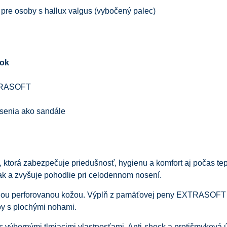
 pre osoby s hallux valgus (vybočený palec)
vok
XTRASOFT
senia ako sandále
u, ktorá zabezpečuje priedušnosť, hygienu a komfort aj počas te
lak a zvyšuje pohodlie pri celodennom nosení.
odnou perforovanou kožou. Výplň z pamäťovej peny EXTRASOFT
by s plochými nohami.
 výbornými tlmiacimi vlastnosťami. Anti‑shock a protišmyková 