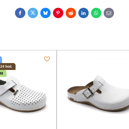
Facebook
Twitter
Bluesky
Pinterest
Reddit
LinkedIn
WhatsApp
E-
mail
 24 hod.
48