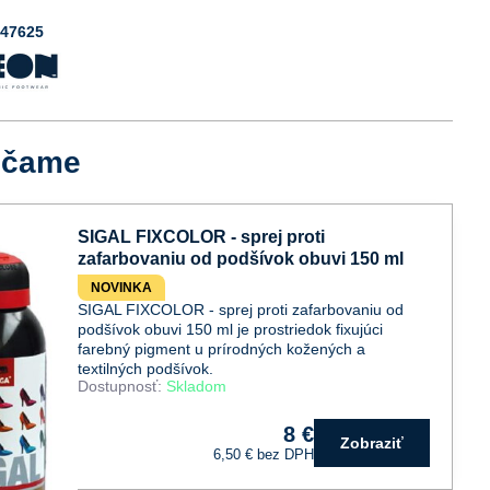
047625
účame
SIGAL FIXCOLOR - sprej proti
zafarbovaniu od podšívok obuvi 150 ml
NOVINKA
SIGAL FIXCOLOR - sprej proti zafarbovaniu od
podšívok obuvi 150 ml je prostriedok fixujúci
farebný pigment u prírodných kožených a
textilných podšívok.
Dostupnosť:
Skladom
8 €
Zobraziť
6,50 €
bez DPH