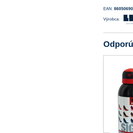
EAN:
8605069
Výrobca:
Odpor