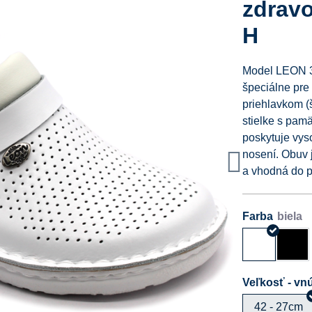
zdravo
H
Model LEON 3
špeciálne pre 
priehlavkom (
stielke s pa
poskytuje vyso
nosení. Obuv 
a vhodná do p
Farba
Veľkosť - vnú
42 - 27cm