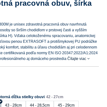
tná pracovná obuv, šírka
00M je unisex zdravotná pracovná obuv navrhnutá
osoby so širším chodidlom v prstovej časti a vyšším
šírka H). Vďaka celokoženému spracovaniu, anatomickej
mäťovou penou EXTRASOFT a protišmykovej PU podrážke
ký komfort, stabilitu a úľavu chodidlám aj pri celodennom
je certifikovaná podľa normy EN ISO 20347:2022/A1:2024
rofesionálneho aj domáceho prostredia
Čítajte viac
torná dĺžka stielky obuvi
43 - 28cm
44 - 28,5cm
45 - 29cm