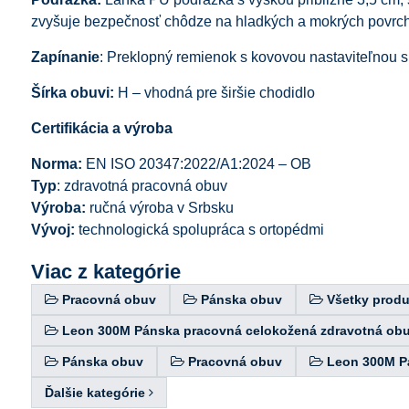
zvyšuje bezpečnosť chôdze na hladkých a mokrých povrc
Zapínanie
: Preklopný remienok s kovovou nastaviteľnou 
Šírka obuvi:
H – vhodná pre širšie chodidlo
Certifikácia a výroba
Norma:
EN ISO 20347:2022/A1:2024 – OB
Typ
: zdravotná pracovná obuv
Výroba:
ručná výroba v Srbsku
Vývoj:
technologická spolupráca s ortopédmi
Viac z kategórie
Pracovná obuv
Pánska obuv
Všetky produ
Leon 300M Pánska pracovná celokožená zdravotná ob
Pánska obuv
Pracovná obuv
Leon 300M P
Ďalšie kategórie