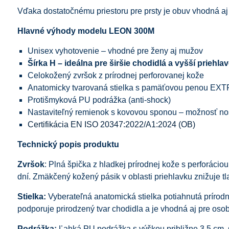
Vďaka dostatočnému priestoru pre prsty je obuv vhodná aj
Hlavné výhody modelu LEON 300M
Unisex vyhotovenie – vhodné pre ženy aj mužov
Šírka H – ideálna pre širšie chodidlá a vyšší priehla
Celokožený zvršok z prírodnej perforovanej kože
Anatomicky tvarovaná stielka s pamäťovou penou E
Protišmyková PU podrážka (anti‑shock)
Nastaviteľný remienok s kovovou sponou – možnosť no
Certifikácia EN ISO 20347:2022/A1:2024 (OB)
Technický popis produktu
Zvršok
: Plná špička z hladkej prírodnej kože s perforácio
dní. Zmäkčený kožený pásik v oblasti priehlavku znižuje t
Stielka:
Vyberateľná anatomická stielka potiahnutá prír
podporuje prirodzený tvar chodidla a je vhodná aj pre oso
Podrážka:
Ľahká PU podrážka s výškou približne 3,5 cm, s