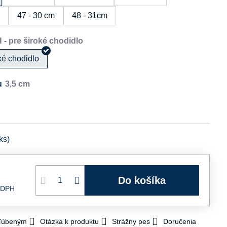
m
47 - 30 cm
48 - 31cm
oké chodidlo
u
ks)
Do košíka
 DPH
bľúbeným
Otázka k produktu
Strážny pes
Doručenia