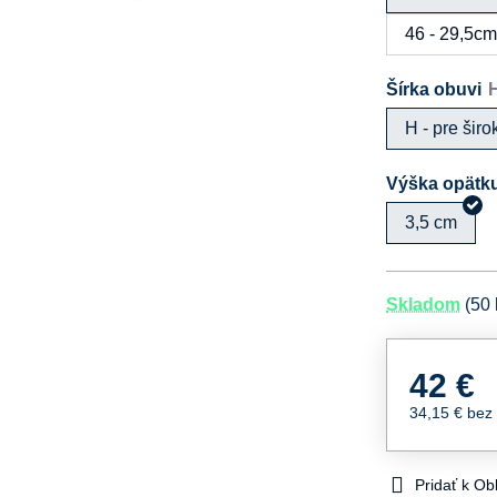
46 - 29,5c
Šírka obuvi
H - pre šir
Výška opätk
3,5 cm
Skladom
(
50
42 €
34,15 €
bez
Pridať k O