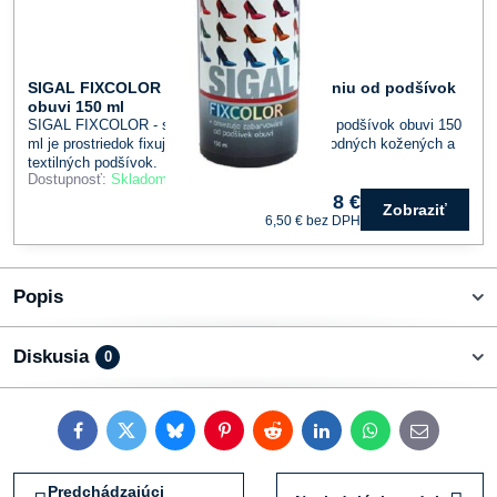
SIGAL FIXCOLOR - sprej proti zafarbovaniu od podšívok
obuvi 150 ml
SIGAL FIXCOLOR - sprej proti zafarbovaniu od podšívok obuvi 150
ml je prostriedok fixujúci farebný pigment u prírodných kožených a
textilných podšívok.
Dostupnosť:
Skladom
8 €
Zobraziť
6,50 €
bez DPH
Popis
Diskusia
0
Facebook
Twitter
Bluesky
Pinterest
Reddit
LinkedIn
WhatsApp
E-
mail
Predchádzajúci