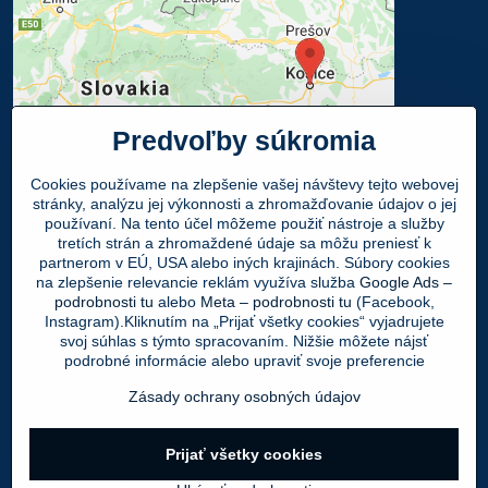
Predvoľby súkromia
Cookies používame na zlepšenie vašej návštevy tejto webovej
stránky, analýzu jej výkonnosti a zhromažďovanie údajov o jej
používaní. Na tento účel môžeme použiť nástroje a služby
Osobný odber
tretích strán a zhromaždené údaje sa môžu preniesť k
partnerom v EÚ, USA alebo iných krajinách. Súbory cookies
na zlepšenie relevancie reklám využíva služba
Google Ads –
Navštívte našu predajňu - SHOWROOM
podrobnosti tu
alebo
Meta – podrobnosti tu
(Facebook,
Obuv LEON
, Mlynská 21, 040 01 Košice
Instagram).Kliknutím na „Prijať všetky cookies“ vyjadrujete
svoj súhlas s týmto spracovaním. Nižšie môžete nájsť
Váš Objednaný tovar si môžete
ZADARMO
podrobné informácie alebo upraviť svoje preferencie
vyzdvihnúť v PO - PIA 9:00 - 17:00 hod.
Zásady ochrany osobných údajov
Prijať všetky cookies
©
2026
Copyright
Predvoľby súkromia
Zásady ochrany osobných údajov