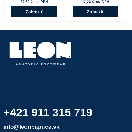
37,80 €
bez DPH
42,28 €
bez DPH
Zobraziť
Zobraziť
+421 911 315 719
info@leonpapuce.sk