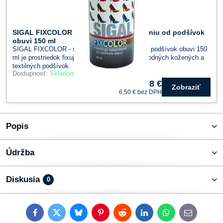
SIGAL FIXCOLOR - sprej proti zafarbovaniu od podšívok
obuvi 150 ml
SIGAL FIXCOLOR - sprej proti zafarbovaniu od podšívok obuvi 150
ml je prostriedok fixujúci farebný pigment u prírodných kožených a
textilných podšívok.
Dostupnosť:
Skladom
8 €
Zobraziť
6,50 €
bez DPH
Popis
Údržba
Diskusia
0
Facebook
Twitter
Bluesky
Pinterest
Reddit
LinkedIn
WhatsApp
E-
mail