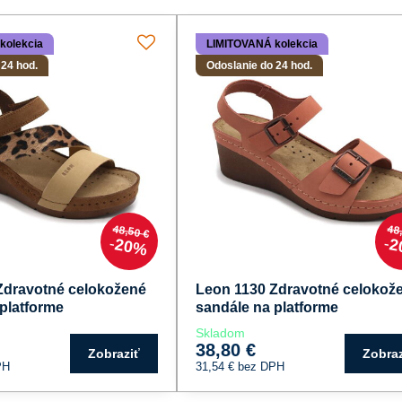
kolekcia
LIMITOVANÁ kolekcia
 24 hod.
Odoslanie do 24 hod.
48,50 €
48
20%
2
Zdravotné celokožené
Leon 1130 Zdravotné celokož
platforme
sandále na platforme
Skladom
38,80 €
Zobraziť
Zobraz
PH
31,54 €
bez DPH