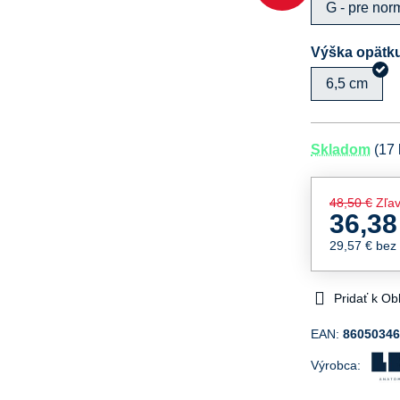
G - pre nor
Výška opätk
6,5 cm
Skladom
(
17
48,50 €
Zľa
36,38
29,57 €
bez
Pridať k O
EAN:
8605034
Výrobca: