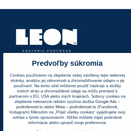
Predvoľby súkromia
+421 911 315 719
Cookies používame na zlepšenie vašej návštevy tejto webovej
info@leonpapuce.sk
stránky, analýzu jej výkonnosti a zhromažďovanie údajov o jej
používaní. Na tento účel môžeme použiť nástroje a služby
tretích strán a zhromaždené údaje sa môžu preniesť k
Nájdete nás aj tu:
partnerom v EÚ, USA alebo iných krajinách. Súbory cookies na
zlepšenie relevancie reklám využíva služba
Google Ads –
Facebook
Instagram
Youtube
podrobnosti tu
alebo
Meta – podrobnosti tu
(Facebook,
Instagram).Kliknutím na „Prijať všetky cookies“ vyjadrujete svoj
súhlas s týmto spracovaním. Nižšie môžete nájsť podrobné
informácie alebo upraviť svoje preferencie