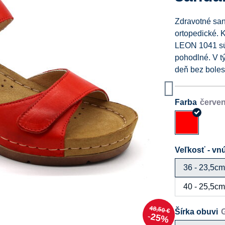
Zdravotné san
ortopedické. 
LEON 1041 sú 
pohodlné. V t
deň bez boles
Farba
Veľkosť - vnú
36 - 23,5c
40 - 25,5c
48,50 €
Šírka obuvi
25%