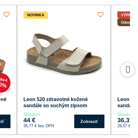
NOVINKA
VÝPRED
Odoslanie
,50 €
0%
ené
Leon 520 zdravotné kožené
Leon 10
sandále so suchým zipsom
sandále 
Skladom
Skladom
44 €
36,37 
iť
Zobraziť
35,77 €
bez DPH
29,57 €
be