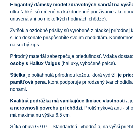
Elegantný dámsky model zdravotných sandál na vyšš
ultra ľahké, sú určené na každodenné používanie ako obuv
unavená ani po niekoľkých hodinách chôdze).
Zvršok a ozdobné pásiky sú vyrobené z hladkej prírodnej 
si ich dokonale prispôsobíte svojim chodidlám. Komfortnosť
na suchý zips.
Prírodný materiál zabezpečuje priedušnosť. Vďaka dostato
osoby s Hallux Valgus
(halluxy, vybočené palce).
Stielka
je potiahnutá prírodnou kožou, ktorá vydrží,
je pri
pamäťová pena
, ktorá podporuje prirodzený tvar chodidl
nohami.
Kvalitná podrážka má vynikajúce tlmiace vlastnosti
a j
a nerovnosti povrchu pri chôdzi
. Protišmyková anti - s
má maximálnu výšku 6,5 cm.
Šírka obuvi G / 07 – Štandardná , vhodná aj na vyšší prieh