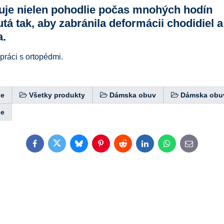
uje nielen pohodlie počas mnohých hodín
tá tak, aby zabránila deformácii chodidiel a
a.
ráci s ortopédmi.
le
Všetky produkty
Dámska obuv
Dámska obu
le
Facebook
Twitter
Bluesky
Pinterest
Reddit
LinkedIn
WhatsApp
E-
mail