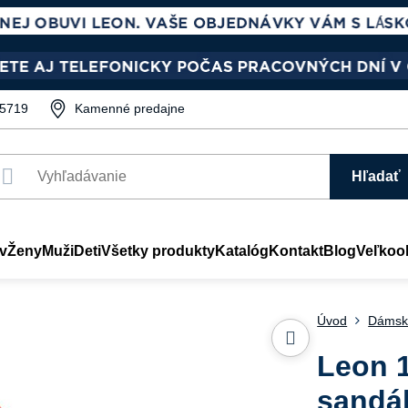
5719
Kamenné predajne
Hľadať
v
Ženy
Muži
Deti
Všetky produkty
Katalóg
Kontakt
Blog
Veľkoo
Úvod
Dámsk
Leon 
sandál