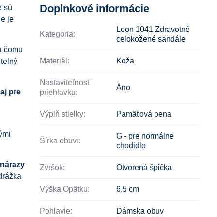
Doplnkové informácie
e sú
e je
Leon 1041 Zdravotné
Kategória:
celokožené sandále
a čomu
Materiál:
Koža
itelný
Nastaviteľnosť
Áno
aj pre
priehlavku:
Výplň stielky:
Pamäťová pena
hými
G - pre normálne
Šírka obuvi:
chodidlo
 nárazy
Zvršok:
Otvorená špička
drážka
Výška Opätku:
6,5 cm
Pohlavie:
Dámska obuv