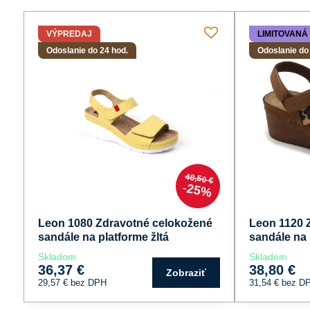
VÝPREDAJ
LIMITOVANÁ 
Odoslanie do 24 hod.
Odoslanie do
48,50 €
25%
Leon 1080 Zdravotné celokožené
Leon 1120 
sandále na platforme žltá
sandále na 
Skladom
Skladom
36,37 €
38,80 €
Zobraziť
29,57 €
bez DPH
31,54 €
bez D