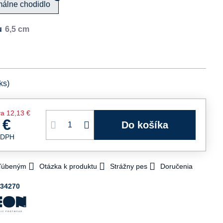
málne chodidlo
u
ks)
va
12,13 €
 €
Do košíka
 DPH
bľúbeným
Otázka k produktu
Strážny pes
Doručenia
634270