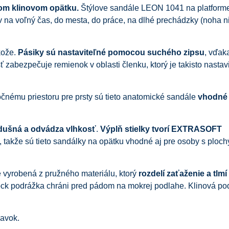
om klinovom opätku.
Štýlove sandále LEON 1041 na platform
 na voľný čas, do mesta, do práce, na dlhé prechádzky (noha ni
kože.
Pásiky sú nastaviteľné pomocou suchého zipsu
, vďak
 zabezpečuje remienok v oblasti členku, ktorý je takisto nastav
čnému priestoru pre prsty sú tieto anatomické sandále
vhodné 
edušná a odvádza vlhkosť
.
Výplň stielky tvorí EXTRASOFT
a, takže sú tieto sandálky na opätku vhodné aj pre osoby s ploc
e vyrobená z pružného materiálu, ktorý
rozdelí zaťaženie a tlmí
hock podrážka chráni pred pádom na mokrej podlahe. Klinová po
lavok.