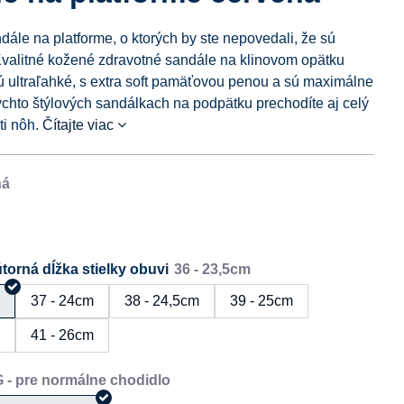
dále na platforme, o ktorých by ste nepovedali, že sú
Kvalitné kožené zdravotné sandále na klinovom opätku
ultraľahké, s extra soft pamäťovou penou a sú maximálne
ýchto štýlových sandálkach na podpätku prechodíte aj celý
ti nôh.
Čítajte viac
torná dĺžka stielky obuvi
m
37 - 24cm
38 - 24,5cm
39 - 25cm
m
41 - 26cm