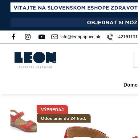
info@leonpapuce.sk
+42191131
Domo
VÝPREDAJ
Odoslanie do 24 hod.