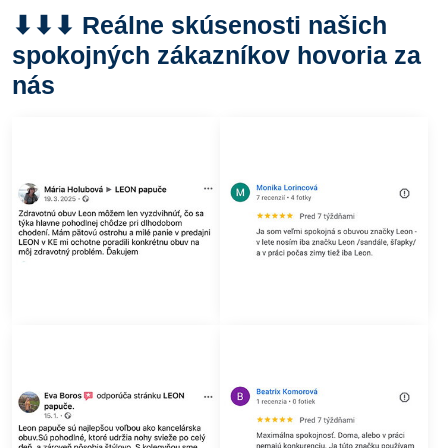
⬇︎⬇︎⬇︎ Reálne skúsenosti našich
spokojných zákazníkov hovoria za
nás