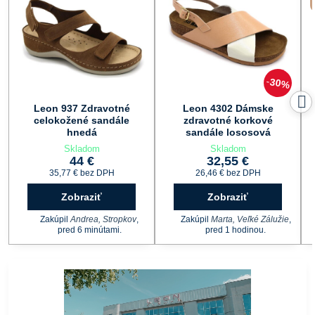
30%
Leon 937 Zdravotné
Leon 4302 Dámske
celokožené sandále
zdravotné korkové
hnedá
sandále lososová
Skladom
Skladom
44 €
32,55 €
35,77 €
bez DPH
26,46 €
bez DPH
Zobraziť
Zobraziť
Zakúpil
Andrea, Stropkov
,
Zakúpil
Marta, Veľké Zálužie
,
pred 6 minútami.
pred 1 hodinou.