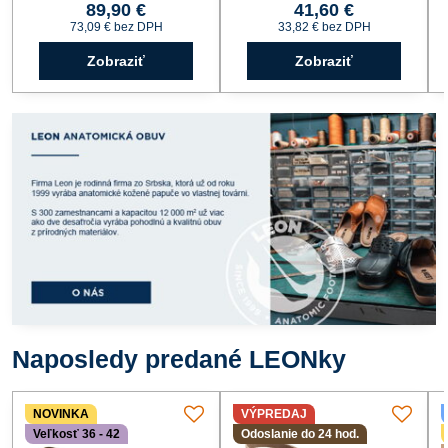
89,90 €
41,60 €
73,09 €
bez DPH
33,82 €
bez DPH
Zobraziť
Zobraziť
Naposledy predané LEONky
NOVINKA
VÝPREDAJ
Veľkosť 36 - 42
Odoslanie do 24 hod.