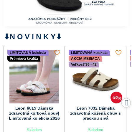
⬇︎N O V I N K Y⬇︎
LIMITOVANÁ kolekcia
LIMITOVANÁ kolekcia
Prémiová kvalita
AKCIA MESIACA
Veľkosť 36 - 42
20%
Leon 6015 Dámska
Leon 7032 Dámska
zdravotná korková obuv|
zdravotná kožená obuv s
Limitovaná kolekcia 2026
prackou sivá
Skladom
Skladom