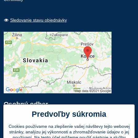
Sledovanie stavu objednávky
Osobný odber
Predvoľby súkromia
Navštívte našu predajňu - SHOWROOM
Obuv LEON
, Mlynská 21, 040 01 Košice
Cookies používame na zlepšenie vašej návštevy tejto webovej
stránky, analýzu jej výkonnosti a zhromažďovanie údajov o jej
Váš Objednaný tovar si môžete
ZADARMO
používaní. Na tento účel môžeme použiť nástroje a služby