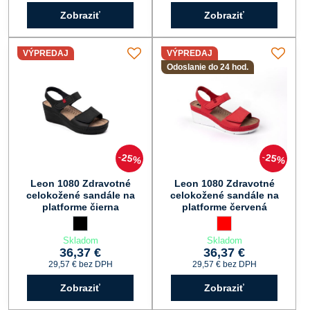
Zobraziť
Zobraziť
VÝPREDAJ
VÝPREDAJ
Odoslanie do 24 hod.
25%
25%
Leon 1080 Zdravotné
Leon 1080 Zdravotné
celokožené sandále na
celokožené sandále na
platforme čierna
platforme červená
Leon 1080 Zdravotné celokožené sandále na platforme čierna
čierna
Leon 1080 Zdravotné c
červená
Skladom
Skladom
36,37 €
36,37 €
29,57 €
bez DPH
29,57 €
bez DPH
Zobraziť
Zobraziť