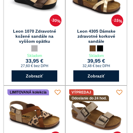
30%
15%
Leon 1070 Zdravotné
Leon 4305 Dámske
kožené sandále na
zdravotné korkové
vyššom opätku
sandále
Leon 1070 Zdravotné kožené sandále na vyššom opätku - Fa
sivá
Leon 4305 Dámske zdravo
hnedá
Leon 4305 Dámske z
čierna
Skladom
Skladom
33,95 €
39,95 €
27,60 €
bez DPH
32,48 €
bez DPH
Zobraziť
Zobraziť
LIMITOVANÁ kolekcia
VÝPREDAJ
Odoslanie do 24 hod.