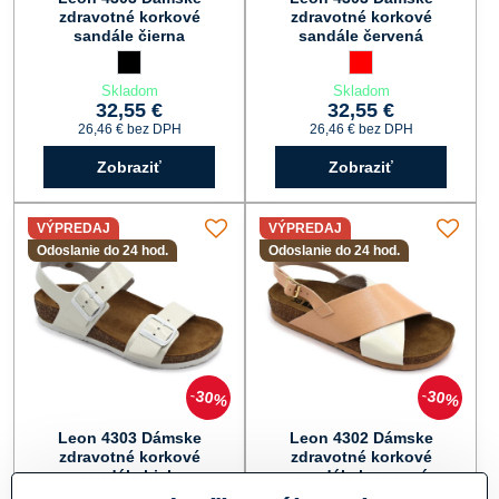
zdravotné korkové
zdravotné korkové
sandále čierna
sandále červená
Leon 4303 Dámske zdravotné korkové sandále čierna - Farb
čierna
Leon 4303 Dámske zdra
červená
Skladom
Skladom
32,55 €
32,55 €
26,46 €
bez DPH
26,46 €
bez DPH
Zobraziť
Zobraziť
VÝPREDAJ
VÝPREDAJ
Odoslanie do 24 hod.
Odoslanie do 24 hod.
30%
30%
Leon 4303 Dámske
Leon 4302 Dámske
zdravotné korkové
zdravotné korkové
sandále biela
sandále lososová