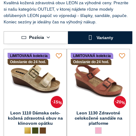
Kvalitná kožená zdravotná obuv LEON za výhodné ceny. Prezrite
si našu kategóriu OUTLET, v ktorej nájdete rôzne modely
obľúbených LEON papúč vo výpredaji - šľapky, sandále, papuče.
Koniec sezóny je ideálny čas na výhodný nákup.
Pozícia
Varianty
LIMITOVANÁ kolekcia
LIMITOVANÁ kolekcia
Odoslanie do 24 hod.
Odoslanie do 24 hod.
15%
20%
Leon 1110 Dámska celo-
Leon 1130 Zdravotné
kožená zdravotná obuv na
celokožené sandále na
klinovom opätku
platforme
Leon 1110 Dámska celo-kožená zdravotná obuv na klinovom opätk
zlatá
Leon 1110 Dámska celo-kožená zdravotná obuv na klinovom 
zelená
Leon 1110 Dámska celo-kožená zdravotná obuv na klino
hnedá
Leon 1130 Zdravotné c
ružová