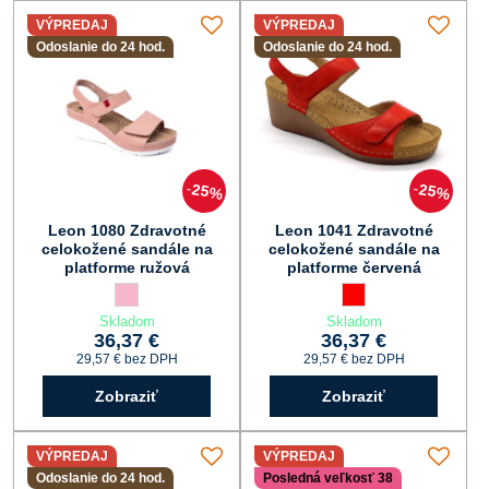
VÝPREDAJ
VÝPREDAJ
Odoslanie do 24 hod.
Odoslanie do 24 hod.
25%
25%
Leon 1080 Zdravotné
Leon 1041 Zdravotné
celokožené sandále na
celokožené sandále na
platforme ružová
platforme červená
Leon 1080 Zdravotné celokožené sandále na platforme ružov
ružová
Leon 1041 Zdravotné c
červená
Skladom
Skladom
36,37 €
36,37 €
29,57 €
bez DPH
29,57 €
bez DPH
Zobraziť
Zobraziť
VÝPREDAJ
VÝPREDAJ
Odoslanie do 24 hod.
Posledná veľkosť 38