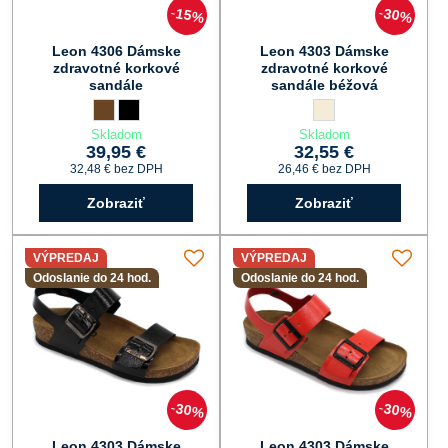
15%
30%
Leon 4306 Dámske
Leon 4303 Dámske
zdravotné korkové
zdravotné korkové
sandále
sandále béžová
Leon 4306 Dámske zdravotné korkové sandále - Farba:
hnedá
Leon 4306 Dámske zdravotné korkové sandále - Farba:
čierna
Leon 4303 Dámske zdra
béžová
Skladom
Skladom
39,95 €
32,55 €
32,48 €
bez DPH
26,46 €
bez DPH
Zobraziť
Zobraziť
VÝPREDAJ
VÝPREDAJ
Odoslanie do 24 hod.
Odoslanie do 24 hod.
30%
30%
Leon 4303 Dámske
Leon 4303 Dámske