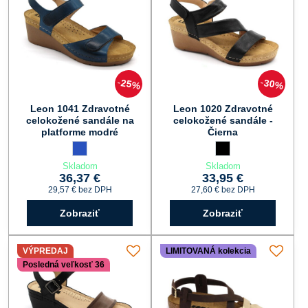
25%
30%
Leon 1041 Zdravotné
Leon 1020 Zdravotné
celokožené sandále na
celokožené sandále -
platforme modré
Čierna
Leon 1041 Zdravotné celokožené sandále na platforme modré
modrá
Leon 1020 Zdravotné c
čierna
Skladom
Skladom
36,37 €
33,95 €
29,57 €
bez DPH
27,60 €
bez DPH
Zobraziť
Zobraziť
VÝPREDAJ
LIMITOVANÁ kolekcia
Posledná veľkosť 36