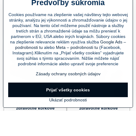
Leon 4303 Dámske zdravotné korkové sandále biela - Farba:
biela
Leon 4302 Dámske zdra
lososová
Predvoľby súkromia
Skladom
Skladom
32,55 €
32,55 €
Cookies používame na zlepšenie vašej návštevy tejto webovej
26,46 €
bez DPH
26,46 €
bez DPH
stránky, analýzu jej výkonnosti a zhromažďovanie údajov o jej
používaní. Na tento účel môžeme použiť nástroje a služby
Zobraziť
Zobraziť
tretích strán a zhromaždené údaje sa môžu preniesť k
partnerom v EÚ, USA alebo iných krajinách. Súbory cookies
na zlepšenie relevancie reklám využíva služba
Google Ads –
VÝPREDAJ
LIMITOVANÁ kolekcia
podrobnosti tu
alebo
Meta – podrobnosti tu
(Facebook,
Odoslanie do 24 hod.
VÝPREDAJ
Instagram).Kliknutím na „Prijať všetky cookies“ vyjadrujete
svoj súhlas s týmto spracovaním. Nižšie môžete nájsť
podrobné informácie alebo upraviť svoje preferencie
Zásady ochrany osobných údajov
Prijať všetky cookies
30%
20%
Ukázať podrobnosti
Leon 4302 Dámske
Leon 6300 Dámske
zdravotné korkové
zdravotné korkové
sandále čierna
sandále
Leon 4302 Dámske zdravotné korkové sandále čierna - Farb
čierna
Leon 6300 Dámske zdravotné ko
zlatá
Leon 6300 Dámske zdravotn
béžová
Leon 6300 Dámske zdra
zelená
Leon 6300 Dámske
hnedá
Leon 6300 Dá
čierna
Skladom
Skladom
32,55 €
45,20 €