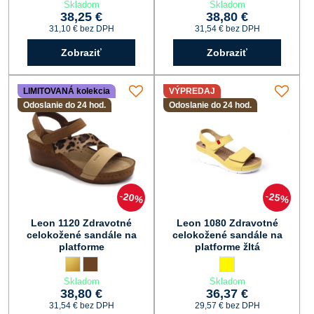
Skladom
Skladom
38,25 €
38,80 €
31,10 €
bez DPH
31,54 €
bez DPH
Zobraziť
Zobraziť
LIMITOVANÁ kolekcia
VÝPREDAJ
Odoslanie do 24 hod.
Odoslanie do 24 hod.
20%
25%
Leon 1120 Zdravotné
Leon 1080 Zdravotné
celokožené sandále na
celokožené sandále na
platforme
platforme žltá
Leon 1120 Zdravotné celokožené sandále na platforme - Farba:
zlatá
Leon 1120 Zdravotné celokožené sandále na platforme - F
hnedá
Leon 1080 Zdravotné ce
žltá
Skladom
Skladom
38,80 €
36,37 €
31,54 €
bez DPH
29,57 €
bez DPH